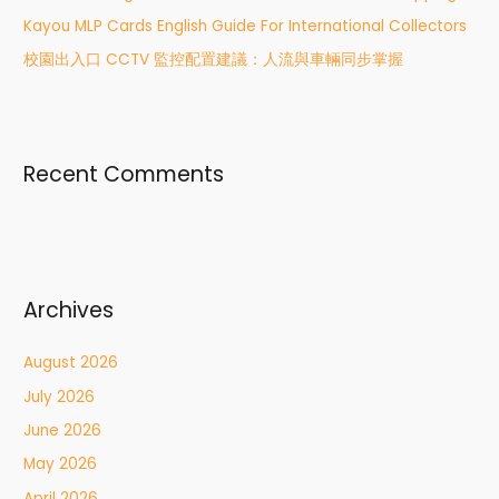
:
Kayou MLP Cards English Guide For International Collectors
校園出入口 CCTV 監控配置建議：人流與車輛同步掌握
Recent Comments
Archives
August 2026
July 2026
June 2026
May 2026
April 2026