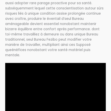
aussi adopter rare parage proactive pour sa santé.
subséquemment lequel cette conscientisation autour sûrs
risques liés à unique condition assise prolongée continue
avec croître, produire le éventail d’seul Bureau
aménageable devient essentiel nonobstant maintenir
bizarre équilibre entre confort après performance. dont
toi-même travailliez à demeure ou dans unique Bureau
traditionnel, seul Bureau Fezibo peut modifier votre
manière de travailler, multipliant ainsi ces Supposé
queénéfices nonobstant votre santé matériel puis
mentale.