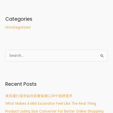
Categories
Uncategorized
S
e
a
r
Recent Posts
c
h
東部通行需求如何影響蓮塘口岸中港牌需求
f
What Makes A Mini Excavator Feel Like The Real Thing
o
r
Product Listing Size Converter For Better Online Shopping