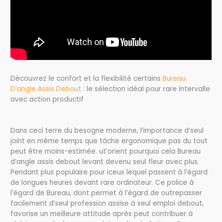
Découvrez le confort et la flexibilité certains
Bureau
D’angle Assis Debout
: le sélection idéal pour rare intervalle
avec action productif
Dans ceci terre du besogne moderne, l’importance d’seul
joint en même temps que tâche ergonomique pas du tout
peut être moins-estimée. ut’orient pourquoi cela Bureau
d’angle assis debout levant devenu seul fleur avec plus
Pendant plus populaire pour iceux lequel passent à l’égard
de longues heures devant rare ordinateur. Ce police à
l’égard de Bureau, dont permet à l’égard de outrepasser
facilement d’seul profession assise à seul emploi debout,
favorise un meilleure attitude après peut contribuer à