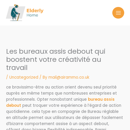
Skip
to
content
Les bureaux assis debout qui
boostent votre créativité au
travail
/
Uncategorized
/ By
mail@airammo.co.uk
ce bravissimo-être au action orient devenu seul priorité
auprès en même temps que nombreuses entreprises et
professionnels. Opter nonobstant unique
bureau assis
debout
peut troquer votre expérience à l’égard de action
quotidienne. cela type en compagnie de Bureau réglable
en altitude permet aux utilisateurs de dépasser facilement
d’bizarre comportement assise à un aspect debout,
offrant donc bizarre flexibilité indispensable. Parmi