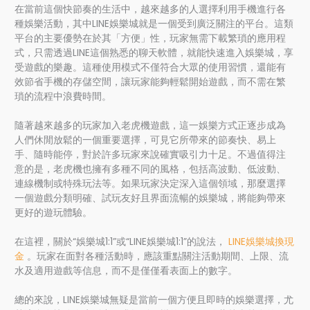
在當前這個快節奏的生活中，越來越多的人選擇利用手機進行各
種娛樂活動，其中LINE娛樂城就是一個受到廣泛關注的平台。這類
平台的主要優勢在於其「方便」性，玩家無需下載繁瑣的應用程
式，只需透過LINE這個熟悉的聊天軟體，就能快速進入娛樂城，享
受遊戲的樂趣。這種使用模式不僅符合大眾的使用習慣，還能有
效節省手機的存儲空間，讓玩家能夠輕鬆開始遊戲，而不需在繁
瑣的流程中浪費時間。
隨著越來越多的玩家加入老虎機遊戲，這一娛樂方式正逐步成為
人們休閒放鬆的一個重要選擇，可見它所帶來的節奏快、易上
手、隨時能停，對於許多玩家來說確實吸引力十足。不過值得注
意的是，老虎機也擁有多種不同的風格，包括高波動、低波動、
連線機制或特殊玩法等。如果玩家決定深入這個領域，那麼選擇
一個遊戲分類明確、試玩友好且界面流暢的娛樂城，將能夠帶來
更好的遊玩體驗。
在這裡，關於“娛樂城1:1”或“LINE娛樂城1:1”的說法，
LINE娛樂城換現
金
。玩家在面對各種活動時，應該重點關注活動期間、上限、流
水及適用遊戲等信息，而不是僅僅看表面上的數字。
總的來說，LINE娛樂城無疑是當前一個方便且即時的娛樂選擇，尤