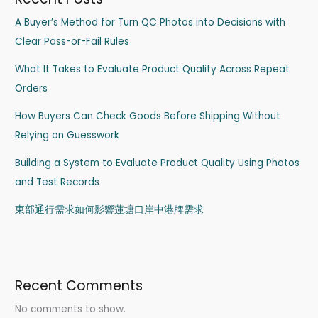
A Buyer’s Method for Turn QC Photos into Decisions with
Clear Pass-or-Fail Rules
What It Takes to Evaluate Product Quality Across Repeat
Orders
How Buyers Can Check Goods Before Shipping Without
Relying on Guesswork
Building a System to Evaluate Product Quality Using Photos
and Test Records
東部通行需求如何影響蓮塘口岸中港牌需求
Recent Comments
No comments to show.