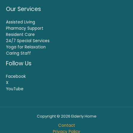
Our Services
Assisted Living
Pharmacy Support
Resident Care
24/7 Special Services
Yoga for Relaxation
Caring Staff
Follow Us
Facebook
X
YouTube
Copyright © 2026 Elderly Home
Contact
Privacy Policy