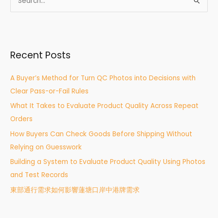
S
e
a
r
Recent Posts
c
h
A Buyer’s Method for Turn QC Photos into Decisions with
f
Clear Pass-or-Fail Rules
o
What It Takes to Evaluate Product Quality Across Repeat
r
Orders
:
How Buyers Can Check Goods Before Shipping Without
Relying on Guesswork
Building a System to Evaluate Product Quality Using Photos
and Test Records
東部通行需求如何影響蓮塘口岸中港牌需求