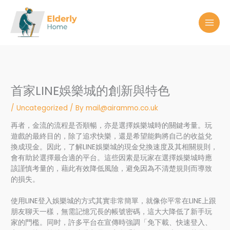
Skip
to
content
首家LINE娛樂城的創新與特色
/
Uncategorized
/ By
mail@airammo.co.uk
再者，金流的流程是否順暢，亦是選擇娛樂城時的關鍵考量。玩
遊戲的最終目的，除了追求快樂，還是希望能夠將自己的收益兌
換成現金。因此，了解LINE娛樂城的現金兌換速度及其相關規則，
會有助於選擇最合適的平台。這些因素是玩家在選擇娛樂城時應
該謹慎考量的，藉此有效降低風險，避免因為不清楚規則而導致
的損失。
使用LINE登入娛樂城的方式其實非常簡單，就像你平常在LINE上跟
朋友聊天一樣，無需記憶冗長的帳號密碼，這大大降低了新手玩
家的門檻。同时，許多平台在宣傳時強調「免下載、快速登入、