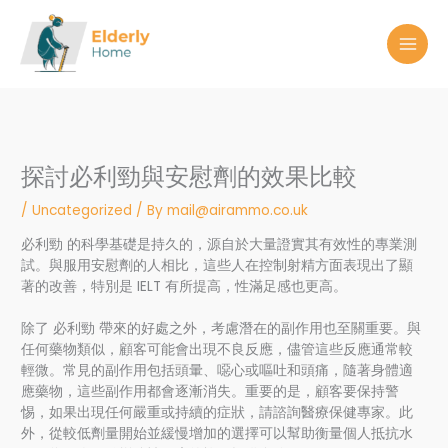
Skip
to
content
探討必利勁與安慰劑的效果比較
/
Uncategorized
/ By
mail@airammo.co.uk
必利勁 的科學基礎是持久的，源自於大量證實其有效性的專業測
試。與服用安慰劑的人相比，這些人在控制射精方面表現出了顯
著的改善，特別是 IELT 有所提高，性滿足感也更高。
除了 必利勁 帶來的好處之外，考慮潛在的副作用也至關重要。與
任何藥物類似，顧客可能會出現不良反應，儘管這些反應通常較
輕微。常見的副作用包括頭暈、噁心或嘔吐和頭痛，隨著身體適
應藥物，這些副作用都會逐漸消失。重要的是，顧客要保持警
惕，如果出現任何嚴重或持續的症狀，請諮詢醫療保健專家。此
外，從較低劑量開始並緩慢增加的選擇可以幫助衡量個人抵抗水