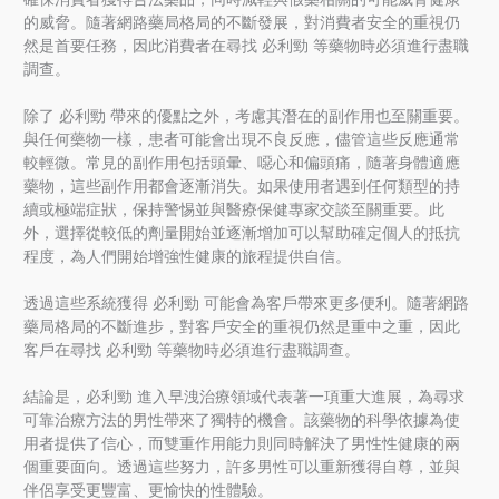
的威脅。隨著網路藥局格局的不斷發展，對消費者安全的重視仍
然是首要任務，因此消費者在尋找 必利勁 等藥物時必須進行盡職
調查。
除了 必利勁 帶來的優點之外，考慮其潛在的副作用也至關重要。
與任何藥物一樣，患者可能會出現不良反應，儘管這些反應通常
較輕微。常見的副作用包括頭暈、噁心和偏頭痛，隨著身體適應
藥物，這些副作用都會逐漸消失。如果使用者遇到任何類型的持
續或極端症狀，保持警惕並與醫療保健專家交談至關重要。此
外，選擇從較低的劑量開始並逐漸增加可以幫助確定個人的抵抗
程度，為人們開始增強性健康的旅程提供自信。
透過這些系統獲得 必利勁 可能會為客戶帶來更多便利。隨著網路
藥局格局的不斷進步，對客戶安全的重視仍然是重中之重，因此
客戶在尋找 必利勁 等藥物時必須進行盡職調查。
結論是，必利勁 進入早洩治療領域代表著一項重大進展，為尋求
可靠治療方法的男性帶來了獨特的機會。該藥物的科學依據為使
用者提供了信心，而雙重作用能力則同時解決了男性性健康的兩
個重要面向。透過這些努力，許多男性可以重新獲得自尊，並與
伴侶享受更豐富、更愉快的性體驗。