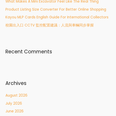
What Makes A Mini Excavator Feel Like The Real Thing
o
r
Product Listing Size Converter For Better Online Shopping
:
Kayou MLP Cards English Guide For International Collectors
校園出入口 CCTV 監控配置建議：人流與車輛同步掌握
Recent Comments
Archives
August 2026
July 2026
June 2026