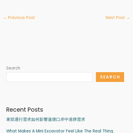
←
Previous Post
Next Post
→
Search
SEARCH
Recent Posts
東部通行需求如何影響蓮塘口岸中港牌需求
What Makes A Mini Excavator Feel Like The Real Thing