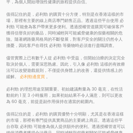
平，為個人開始增強性健康的旅程提供自信。
值得記住的是，必利勁 的購買十分方便，特別是在香港這樣的市
場，那裡有主要的線上商店專門銷售正品。透過這些平台使用 必
利勁 可能會為客戶帶來更多便利。透過授權管道購買可確保客戶
獲得信譽良好的藥品，同時減輕與可能威脅健康的假藥相關的危
險。隨著網路藥局格局的不斷發展，對客戶安全的關注仍然令人
擔憂，因此客戶在尋找 必利勁 等藥物時必須進行盡職調查。
儘管實際上已有數千人從 必利勁 中受益，但開始治療的決定完全
取決於個人，需要深思熟慮。因此，引入像 必利勁 這樣的有效療
法可以改變遊戲規則，不僅提供身體上的改善，還提供情感上的
緩解。
必利勁邊度買
。
必利勁 的理想用途至關重要。初始建議劑量為 30 毫克，在性活
動前約 1 至 3 小時服用，如果初始結果不令人滿意，則可以更改
為 60 毫克，前提是副作用保持在適當的範圍內。
值得記住的是，必利勁 的購買優勢十分明顯，尤其是在香港這樣
的市場，那裡有專門提供真實商品的主要網上商店。透過這些平
台存取 必利勁 可能會為個人提供額外的便利。透過授權管道可以
確保消費者獲得合法藥品，同時減輕與假藥相關的可能威脅健康