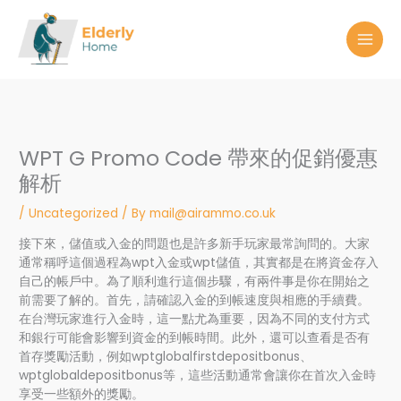
Skip
to
content
WPT G Promo Code 帶來的促銷優惠
解析
/
Uncategorized
/ By
mail@airammo.co.uk
接下來，儲值或入金的問題也是許多新手玩家最常詢問的。大家
通常稱呼這個過程為wpt入金或wpt儲值，其實都是在將資金存入
自己的帳戶中。為了順利進行這個步驟，有兩件事是你在開始之
前需要了解的。首先，請確認入金的到帳速度與相應的手續費。
在台灣玩家進行入金時，這一點尤為重要，因為不同的支付方式
和銀行可能會影響到資金的到帳時間。此外，還可以查看是否有
首存獎勵活動，例如wptglobalfirstdepositbonus、
wptglobaldepositbonus等，這些活動通常會讓你在首次入金時
享受一些額外的獎勵。