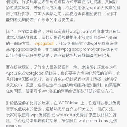
個亮點。許多玩家是希望透過這種方式來獲取活動資訊、共同討
論遊戲策略等。若你對此感興趣，不妨使用像是wpt加入戰隊的關
鍵字進行探索。在加入戰隊之前，請務必查看相關規範，這樣才
能夠避免期待差距而帶來的不必要失望。
除了上述的獎勵機會，許多玩家還對wptglobal免費賽事或各種低
成本活動感到興趣，這類活動通常是想用小額資金熟悉平台介面
的一個好方式。
wptgobal
，可以使用關鍵字如wpt免費賽密碼
或wptglobal免費賽，並且關注wptglobalpromotions是否有推
出限時賽事或任務型活動，這些都是增加遊戲體驗的好方法。
而在提款環節，是許多人最為緊張的一塊。建議所有玩家在進行
wpt出金或wptglobal提款時，務必要事先準備好所需的資料，並
且仔細查閱提款流程。為了避免在提款過程中遇上障礙，建議提
前完成KYC認證，這樣在進行出金的時候能夠相對順利。如果遇到
任何問題，通常尋求wpt客服的幫助會是解決問題的最快方式。
對於熱愛參加比賽的玩家，在 WPTGlobal 上，你還可以參加免費
賽事或低成本的活動，這是熟悉平台介面和玩法的一個好方法。
玩家可以搜尋 wpt免費賽 或 wptglobal免費賽 來查找相關的資
訊。平台也時常舉辦促銷活動，確保關注 wptpromotions 是個
明智之舉。