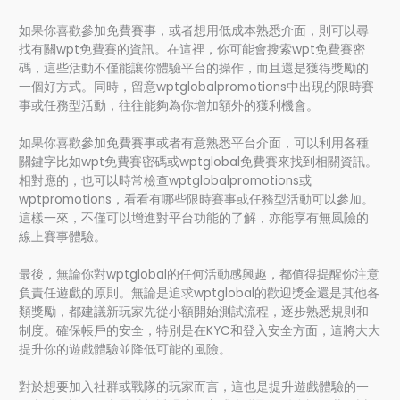
如果你喜歡參加免費賽事，或者想用低成本熟悉介面，則可以尋
找有關wpt免費賽的資訊。在這裡，你可能會搜索wpt免費賽密
碼，這些活動不僅能讓你體驗平台的操作，而且還是獲得獎勵的
一個好方式。同時，留意wptglobalpromotions中出現的限時賽
事或任務型活動，往往能夠為你增加額外的獲利機會。
如果你喜歡參加免費賽事或者有意熟悉平台介面，可以利用各種
關鍵字比如wpt免費賽密碼或wptglobal免費賽來找到相關資訊。
相對應的，也可以時常檢查wptglobalpromotions或
wptpromotions，看看有哪些限時賽事或任務型活動可以參加。
這樣一來，不僅可以增進對平台功能的了解，亦能享有無風險的
線上賽事體驗。
最後，無論你對wptglobal的任何活動感興趣，都值得提醒你注意
負責任遊戲的原則。無論是追求wptglobal的歡迎獎金還是其他各
類獎勵，都建議新玩家先從小額開始測試流程，逐步熟悉規則和
制度。確保帳戶的安全，特別是在KYC和登入安全方面，這將大大
提升你的遊戲體驗並降低可能的風險。
對於想要加入社群或戰隊的玩家而言，這也是提升遊戲體驗的一