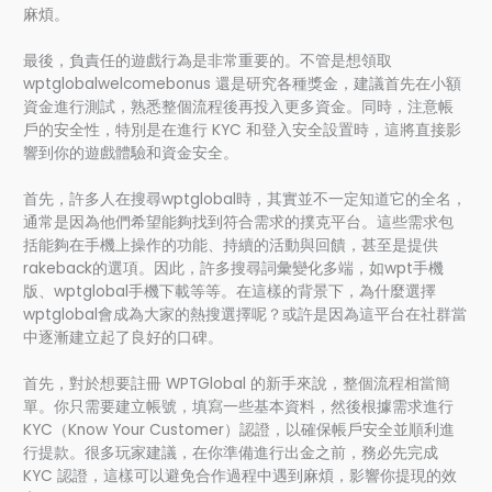
麻煩。
最後，負責任的遊戲行為是非常重要的。不管是想領取
wptglobalwelcomebonus 還是研究各種獎金，建議首先在小額
資金進行測試，熟悉整個流程後再投入更多資金。同時，注意帳
戶的安全性，特別是在進行 KYC 和登入安全設置時，這將直接影
響到你的遊戲體驗和資金安全。
首先，許多人在搜尋wptglobal時，其實並不一定知道它的全名，
通常是因為他們希望能夠找到符合需求的撲克平台。這些需求包
括能夠在手機上操作的功能、持續的活動與回饋，甚至是提供
rakeback的選項。因此，許多搜尋詞彙變化多端，如wpt手機
版、wptglobal手機下載等等。在這樣的背景下，為什麼選擇
wptglobal會成為大家的熱搜選擇呢？或許是因為這平台在社群當
中逐漸建立起了良好的口碑。
首先，對於想要註冊 WPTGlobal 的新手來說，整個流程相當簡
單。你只需要建立帳號，填寫一些基本資料，然後根據需求進行
KYC（Know Your Customer）認證，以確保帳戶安全並順利進
行提款。很多玩家建議，在你準備進行出金之前，務必先完成
KYC 認證，這樣可以避免合作過程中遇到麻煩，影響你提現的效