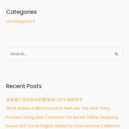
Categories
Uncategorized
S
e
a
r
Recent Posts
c
h
東部通行需求如何影響蓮塘口岸中港牌需求
f
What Makes A Mini Excavator Feel Like The Real Thing
o
r
Product Listing Size Converter For Better Online Shopping
:
Kayou MLP Cards English Guide For International Collectors