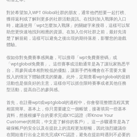
對於希望加入WPT Global社群的朋友，通常他們想要一起打榜、
獲得返利或了解到更多的社群活動資訊。在找到加入戰隊的入口
時，建議使用「wpt怎麼加入戰隊」的關鍵字來搜尋，這樣可以幫
助您更快速地找到相應的資源。在加入任何社群之前，最好先清
楚了解規範，這樣可以避免之後出現的期待落差，影響您的遊戲
體驗。
假如你對免費賽事感興趣，可以搜尋「wpt免費賽密碼」或
「wptglobal免費賽」。這些賽事或活動通常是為了讓玩家熟悉平
台，而參與成本相對較低的優點，讓新手們有機會在不需要大量
投入的情況下體驗撲克的樂趣。此外，定期查看wptglobal的促銷
活動也是個良好的主意，這樣你可以抓住限時賽事或者其他任務
型活動，提高自己的參與感。
首先，在註冊wpt或wptglobal的過程中，你會發現整體流程其實
相當簡單。基本上，你只需要建立一個帳號，接著填寫一些基本
資料，然後根據平台的要求完成KYC認證（即Know Your
Customer的簡寫，中文是了解你的客戶）。這一步驟通常是為了
確保帳戶的安全以及在提款上的流程更加順暢，因此強烈建議你
在開始進行出金之前先完成KYC認證，避免在提款時遇到不必要的