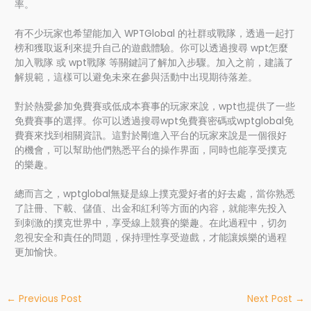
率。
有不少玩家也希望能加入 WPTGlobal 的社群或戰隊，透過一起打
榜和獲取返利來提升自己的遊戲體驗。你可以透過搜尋 wpt怎麼
加入戰隊 或 wpt戰隊 等關鍵詞了解加入步驟。加入之前，建議了
解規範，這樣可以避免未來在參與活動中出現期待落差。
對於熱愛參加免費賽或低成本賽事的玩家來說，wpt也提供了一些
免費賽事的選擇。你可以透過搜尋wpt免費賽密碼或wptglobal免
費賽來找到相關資訊。這對於剛進入平台的玩家來說是一個很好
的機會，可以幫助他們熟悉平台的操作界面，同時也能享受撲克
的樂趣。
總而言之，wptglobal無疑是線上撲克愛好者的好去處，當你熟悉
了註冊、下載、儲值、出金和紅利等方面的內容，就能率先投入
到刺激的撲克世界中，享受線上競賽的樂趣。在此過程中，切勿
忽視安全和責任的問題，保持理性享受遊戲，才能讓娛樂的過程
更加愉快。
←
Previous Post
Next Post
→