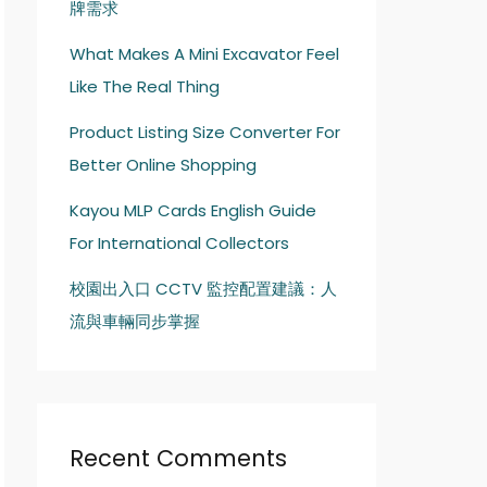
牌需求
What Makes A Mini Excavator Feel
Like The Real Thing
Product Listing Size Converter For
Better Online Shopping
Kayou MLP Cards English Guide
For International Collectors
校園出入口 CCTV 監控配置建議：人
流與車輛同步掌握
Recent Comments