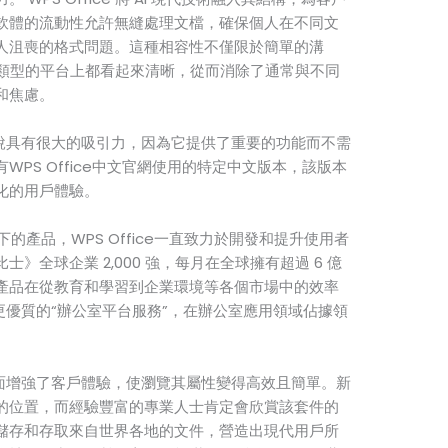
軟體的流動性允許無縫處理文檔，確保個人在不同文
人沮喪的格式問題。這種相容性不僅限於簡單的溝
件在任何類型的平台上都看起來清晰，從而消除了通常與不同
和焦慮。
多人來說具有很大的吸引力，因為它提供了重要的功能而不需
PS Office中文官網使用的特定中文版本，該版本
化的用戶體驗。
的產品，WPS Office一直致力於開發和提升使用者
》全球企業 2,000 強，每月在全球擁有超過 6 億
產品在從教育和學習到企業環境等各個市場中的效率
提供更優質的“辦公室平台服務”，在辦公室應用領域佔據領
用者介面增強了客戶體驗，使瀏覽其屬性變得高效且簡單。新
的位置，而經驗豐富的專業人士肯定會欣賞該套件的
儲存和存取來自世界各地的文件，營造出現代用戶所