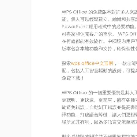
WPS Office 的免費版本對許
能。個人可以輕鬆建立、編輯和共享記錄
PowerPoint 應用程式中的必
司專家和休閒客戶的需求。 WPS O
在何處都能有效協作。中國境內用戶可利
版本包含本地功能和支持，確保個性
探索
wps office中文官网
，一款功能強
配，包括人工智慧驅動的設備，可提
免費下載！
WPS Office 的一個重要優勢
更聰明、更快速、更簡單，擁有各種可
於避免錯誤，自動糾正錯誤並提高書面文
譯功能，打破語言障礙，讓人們更輕
場所尤其有利，因為多語言交流至關
對客戶體驗的關注並不僅限於標準能力。 