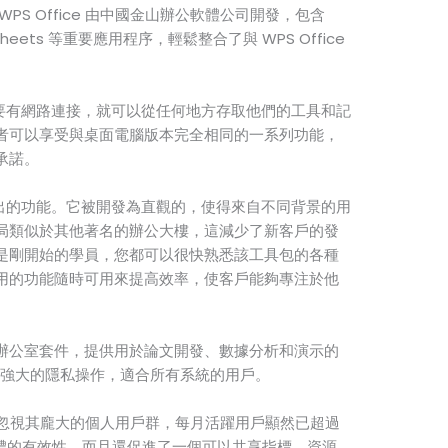
PS Office 由中國金山辦公軟體公司開發，包含
WPS Sheets 等重要應用程序，輕鬆整合了與 WPS Office
客戶只要有網路連接，就可以從任何地方存取他們的工具和記
者可以享受與桌面電腦版本完全相同的一系列功能，
承諾。
一個突出的功能。它被開發為直觀的，使得來自不同背景的用
局類似於其他著名的辦公大樓，這減少了新客戶的發
是剛開始的學員，您都可以很快熟悉該工具包的各種
用的功能隨時可用來提高效率，使客戶能夠專注於他
辦公室套件，提供用於論文開發、數據分析和演示的
能和強大的隱私操作，適合所有系統的用戶。
時，不能忽視其龐大的個人用戶群，每月活躍用戶顯然已超過
軟體的有效性，而且還促進了一個可以共享指標、資源