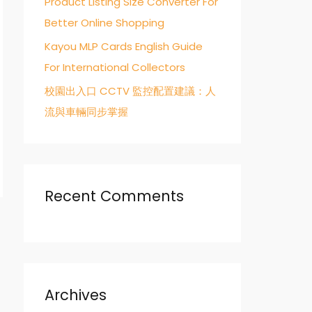
Product Listing Size Converter For
Better Online Shopping
Kayou MLP Cards English Guide
For International Collectors
校園出入口 CCTV 監控配置建議：人
流與車輛同步掌握
Recent Comments
→
Archives