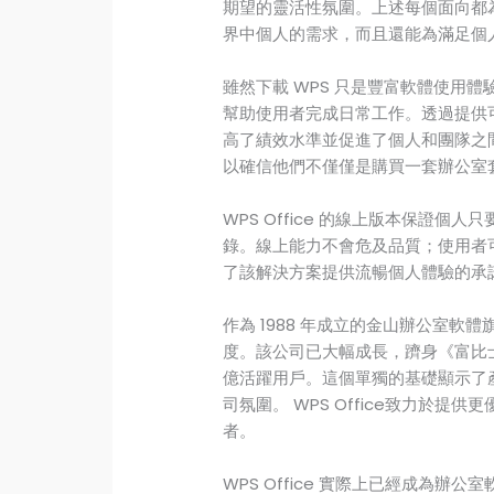
期望的靈活性氛圍。上述每個面向都
界中個人的需求，而且還能為滿足個
雖然下載 WPS 只是豐富軟體使用體驗
幫助使用者完成日常工作。透過提供可獲
高了績效水準並促進了個人和團隊之
以確信他們不僅僅是購買一套辦公室
WPS Office 的線上版本保證
錄。線上能力不會危及品質；使用者
了該解決方案提供流暢個人體驗的承
作為 1988 年成立的金山辦公室軟體
度。該公司已大幅成長，躋身《富比士》
億活躍用戶。這個單獨的基礎顯示了
司氛圍。 WPS Office致力於提
者。
WPS Office 實際上已經成為