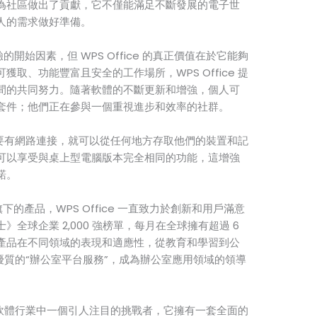
為社區做出了貢獻，它不僅能滿足不斷發展的電子世
人的需求做好準備。
的開始因素，但 WPS Office 的真正價值在於它能夠
取、功能豐富且安全的工作場所，WPS Office 提
間的共同努力。隨著軟體的不斷更新和增強，個人可
套件；他們正在參與一個重視進步和效率的社群。
個人只要有網路連接，就可以從任何地方存取他們的裝置和記
可以享受與桌上型電腦版本完全相同的功能，這增強
諾。
旗下的產品，WPS Office 一直致力於創新和用戶滿意
全球企業 2,000 強榜單，每月在全球擁有超過 6
產品在不同領域的表現和適應性，從教育和學習到公
供更優質的“辦公室平台服務”，成為辦公室應用領域的領導
辦公室軟體行業中一個引人注目的挑戰者，它擁有一套全面的