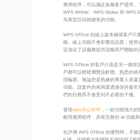
應用程序，可以滿足各種客戶需求。 W
WPS Writer、WPS Slides 和 
等典型巨頭相媲美的功能。
WPS Office 的線上版本確保
錄。線上功能不會影響高品質；使用
這強化了該服務提供流暢用戶體驗的
WPS Office 的客戶介面是另
戶都可以輕鬆瀏覽該軟體。熟悉的佈
現輪廓。無論您是熟練的專業人員還
功能。該套件的佈局還透過保持最常
們的任務而不會受到不必要的干擾。
發現
wps办公软件
，一款功能強大的
耐用應用程序，具有完整的 AI 功
在評價 WPS Office 的優勢
6 億。這個龐大的網路不僅說明了