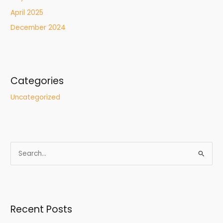
April 2025
December 2024
Categories
Uncategorized
S
e
a
r
Recent Posts
c
h