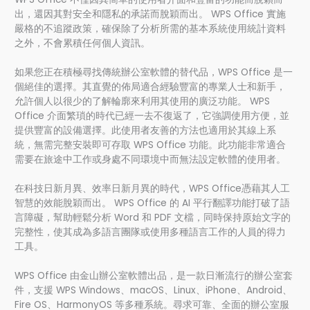
出，還因其對安全和隱私的承諾而脫穎而出。 WPS Office 實施
嚴格的不追蹤政策，確保除了分析所需的基本系統使用統計資料
之外，不會累積任何個人資訊。
如果您正在積極尋找傳統辦公室軟體的替代品，WPS Office 是一
個絕佳的選擇。其直覺的佈局適合經驗豐富的專業人士和新手，
允許個人以很少的了解輪廓來利用其使用的廣泛功能。 WPS
Office 介面繁瑣的時代已經一去不復返了，它強調使用方便，並
提供豐富的設備選擇。此使用者友善的方法也適用於其線上系
統，無需完整安裝即可存取 WPS Office 功能。此功能非常適合
需要在旅途中工作或身處不同環境中而無法設定軟體的使用者。
在科技日新月異、效率日新月異的時代，WPS Office憑藉其人工
智慧的效能脫穎而出。 WPS Office 的 AI 平行翻譯功能打破了語
言障礙，幫助輕鬆分析 Word 和 PDF 文檔，同時保持原始文字的
完整性，使其成為多語言團隊或使用多種語言工作的人員的得力
工具。
WPS Office 由金山辦公室軟體出品，是一款日漸流行的辦公室套
件，支援 WPS Windows、macOS、Linux、iPhone、Android、
Fire OS、HarmonyOS 等多種系統。尋求可靠、全面的辦公室服