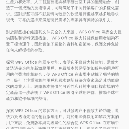
生產力和效率。人工智慧技術與標準辦公室工具的無縫融合，創
造了一個成熟的技術環境，同時滿足了不同行業客戶的多樣化需
求。這對那些可能不願意轉向較新的軟體選擇但越來越多地尋求
現代、可靠的選擇來滿足現代需求的專家具有獨特的吸引力。
對於那些擔心維護其文件安全的人來說，WPS Office 竭盡全力提
供隱私和資料保護措施。 WPS Office 致力於確保使用者能夠不
受干擾地運作，因此實施了嚴格的資料加密策略，保護文件免於
任何未經授權的存取。
探索 WPS Office 的眾多功能，表明它不僅致力於效能，還致力
於透過先進的創新激勵用戶。免費版本與需要附加服務的用戶可
用的付費功能相結合，使 WPS Office 在市場中佔據了獨特的地
位，吸引了注重預算的用戶和尋求創新解決方案來滿足其功能需
求的專業人士。網路版本提供的可近性和針對中國目標市場的特
定產品進一步表明了 WPS Office 吸引全球用戶群、推動全球生
產力和協作領域的熱情。
探索 WPS Office 的眾多方面，可以發現它不僅致力於功能，還
致力於透過先進的創新激勵用戶。對於那些喜歡附加解決方案的
用戶來說，免費版本與高級屬性的結合使 WPS Office 在市場中
佔據了特殊地位，既吸引了注重預算的個人，也吸引了尋求高級