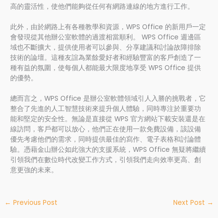
高的靈活性，使他們能夠從任何有網路連線的地方進行工作。
此外，由於網路上有各種教學和資源，WPS Office 的新用戶一定
會發現從其他辦公室軟體的過渡相當順利。 WPS Office 週邊區
域也不斷擴大，提供使用者可以參與、分享建議和討論故障排除
技術的論壇。這種友誼為業餘愛好者和經驗豐富的客戶創造了一
種有益的氛圍，使每個人都能最大限度地享受 WPS Office 提供
的優勢。
總而言之，WPS Office 是辦公室軟體領域引人入勝的挑戰者，它
整合了先進的人工智慧技術來提升個人體驗，同時專注於重要功
能和堅定的安全性。無論是直接從 WPS 官方網站下載安裝還是在
線訪問，客戶都可以放心，他們正在使用一款免費設備，該設備
優先考慮他們的需求，同時提供最佳的寫作、電子表格和討論體
驗。憑藉金山辦公如此強大的支援系統，WPS Office 無疑將繼續
引領我們在數位時代改變工作方式，引領我們走向效率更高、創
意更強的未來。
←
Previous Post
Next Post
→