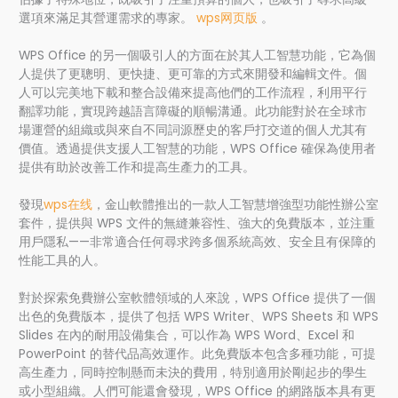
選項來滿足其營運需求的專家。
wps网页版
。
WPS Office 的另一個吸引人的方面在於其人工智慧功能，它為個
人提供了更聰明、更快捷、更可靠的方式來開發和編輯文件。個
人可以完美地下載和整合設備來提高他們的工作流程，利用平行
翻譯功能，實現跨越語言障礙的順暢溝通。此功能對於在全球市
場運營的組織或與來自不同詞源歷史的客戶打交道的個人尤其有
價值。透過提供支援人工智慧的功能，WPS Office 確保為使用者
提供有助於改善工作和提高生產力的工具。
發現
wps在线
，金山軟體推出的一款人工智慧增強型功能性辦公室
套件，提供與 WPS 文件的無縫兼容性、強大的免費版本，並注重
用戶隱私——非常適合任何尋求跨多個系統高效、安全且有保障的
性能工具的人。
對於探索免費辦公室軟體領域的人來說，WPS Office 提供了一個
出色的免費版本，提供了包括 WPS Writer、WPS Sheets 和 WPS
Slides 在內的耐用設備集合，可以作為 WPS Word、Excel 和
PowerPoint 的替代品高效運作。此免費版本包含多種功能，可提
高生產力，同時控制懸而未決的費用，特別適用於剛起步的學生
或小型組織。人們可能還會發現，WPS Office 的網路版本具有更