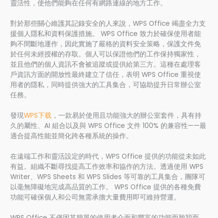
靈活性，使他們能夠在任何有網路連線的地方工作。
對於那些關心維護其記錄安全的人來說，WPS Office 竭盡全力支
援個人隱私和資料保護措施。 WPS Office 致力於確保使用者能
夠不間斷地運作，因此實施了嚴格的資料安全策略，保護文件免
於任何未經授權的存取。個人可以保證他們的工作保持獨家性，
並且他們的個人資訊不會被追蹤或提供給第三方。這種在處理客
戶資訊方面的開放性最終建立了信任，表明 WPS Office 重視使
用者的隱私，同時提供強大的工具集合，可協助提升日常辦公室
任務。
發現
WPS下载
，一款易於使用且功能強大的辦公室套件，具有持
久的屬性、AI 組合以及與 WPS Office 文件 100% 的兼容性——最
適合提高性能並簡化跨各種系統的操作。
在遠端工作和靈活設定的時代，WPS Office 提供的功能從未如此
有益。組織不斷尋找提高工作效率和協作的方法。透過使用 WPS
Writer、WPS Sheets 和 WPS Slides 等可靠的工具集合，團隊可
以毫無障礙地完成高品質的工作。 WPS Office 提供的各種免費
功能可確保個人和公司無需承擔大量費用即可維持營運。
WPS Office 不僅因其簡單的使用者介面和豐富的功能而脫穎而