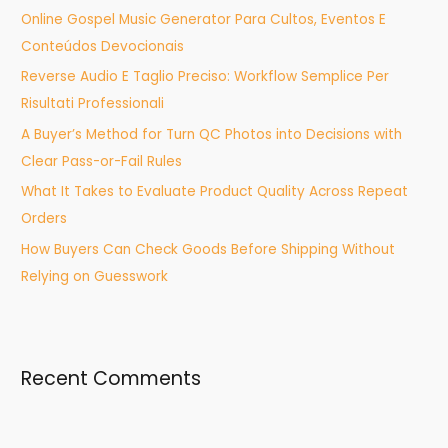
Online Gospel Music Generator Para Cultos, Eventos E
f
Conteúdos Devocionais
o
Reverse Audio E Taglio Preciso: Workflow Semplice Per
r
Risultati Professionali
:
A Buyer’s Method for Turn QC Photos into Decisions with
Clear Pass-or-Fail Rules
What It Takes to Evaluate Product Quality Across Repeat
Orders
How Buyers Can Check Goods Before Shipping Without
Relying on Guesswork
Recent Comments