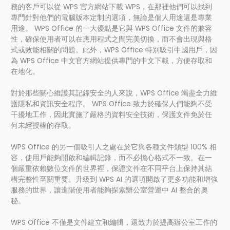
務的客戶可以從 WPS 官方網站下載 WPS，在那裡他們可以找到
專門針對他們的電腦版本定制的選項，無論是個人用途還是專業
用途。 WPS Office 的一大優點是它與 WPS Office 文件的兼容
性，確保使用者可以在應用程式之間完美切換，而不會出現與格
式或效能相關的問題。此外，WPS Office 特別吸引中國用戶，因
為 WPS Office 中文官方網站提供專門的中文下載，方便存取和
在地化。
對於那些關心維護其記錄安全的人來說，WPS Office 竭盡全力維
護隱私和資訊安全程序。 WPS Office 致力於確保人們能夠不受
干擾地工作，因此實施了嚴格的資料安全技術，保護文件免於任
何未經授權的存取。
WPS Office 的另一個吸引人之處在於它與各種文件類型 100% 相
容，使用戶能夠開啟和編輯記錄，而不必擔心格式不一致。在一
個嚴重依賴數位文件的世界裡，保證文件在不同平台上保持其結
構完整性至關重要。升級到 WPS AI 的選項開啟了更多功能和增強
服務的世界，讓進階使用者能夠探索辦公室營運中 AI 整合的奧
秘。
WPS Office 不僅是文件建立和編輯，還致力於提高辦公室工作的