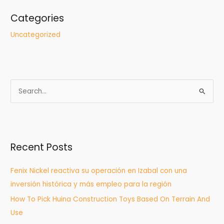
Categories
Uncategorized
S
e
a
r
Recent Posts
c
h
Fenix Nickel reactiva su operación en Izabal con una
f
inversión histórica y más empleo para la región
o
How To Pick Huina Construction Toys Based On Terrain And
r
Use
: