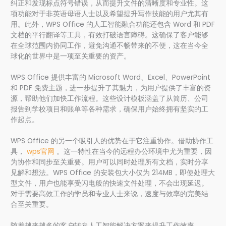
纠正和发现标点符号错误，从而提升文件的清晰度和专业性。这
项功能对于非英语母语人士以及希望提升写作技能的用户尤其有
用。此外，WPS Office 的人工智能融合功能还包含 Word 和 PDF
文档的平行翻译等工具，有效打破语言障碍。这确保了客户能够
在全球范围内协同工作，避免沟通不畅带来的不便，这在当今全
球化的世界中是一项至关重要的资产。
WPS Office 提供丰富的 Microsoft Word、Excel、PowerPoint
和 PDF 免费主题，进一步提升了其魅力，为用户提供了丰富的资
源，帮助他们加快工作流程。这些设计模板涵盖了从简历、公司
报告到学校项目和账单等各种需求，确保用户始终拥有坚实的工
作起点。
WPS Office 的另一个吸引人的优势在于它注重协作。借助协作工
具，
wps官网
。这一特性在当今的远程办公环境中尤为重要，因
为协作和同步至关重要。用户可以同时处理所有文档，实时分享
见解和想法。WPS Office 的安装包大小仅为 214MB，即使处理大
型文件，用户也能享受闪电般的快速文件处理，不会出现延迟。
对于需要高效工作的学员和专业人士来说，速度与效率的完美结
合至关重要。
随着越来越多的客户转向人工智能解决方案来提升工作效率，