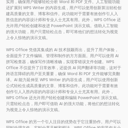
实用，确保用户能够轻松分析 Word 和 PDF 文件。人工智能功能
还扩展到 WPS Writer 的内容生成，用户可以使用创新算法轻松创
建高质量的文章、博客和信件。此功能对于需要有效创作引人入
胜信息的内容设计师和专业人士尤其有用。此外，WPS Office 还
允许用户轻松创建和改进 PowerPoint 演示文稿。借助人工智能
的强大功能，用户只需轻松点击，即可将他们的想法转化为视觉
上令人惊艳的演示文稿。
WPS Office 凭借其集成的 AI 技术脱颖而出，提升了用户体验，
全面提升了文件编辑、管理和制作的方方面面。用户可以使用 AI
拼写检查器，确保写作清晰准确，实现零错误文件创建。WPS
Office 不仅提升了日常效率，还提供 AI 同声翻译等功能，这对于
跨语言障碍的用户至关重要，确保 Word 和 PDF 文件能够完美翻
译。AI 能力延伸至 WPS Writer 的内容生成，用户可以使用创新
公式轻松生成高质量的文章、博客和信件。此功能对于需要有效
创作引人入胜内容的内容设计师和专业人士尤其有用。此外，
WPS Office 还允许用户轻松创建和编辑 PowerPoint 演示文稿。
只需轻松点击，用户即可借助 AI 的强大功能，将他们的想法转化
为视觉上令人惊艳的演示文稿。
WPS Office 的另一个引人注目的优势在于它注重协作。用户可以
同时处理文件，实时分享见解和想法。WPS Office 的安装包大小