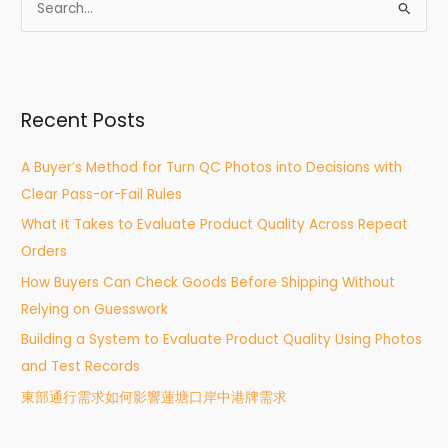
S
e
a
r
Recent Posts
c
h
A Buyer’s Method for Turn QC Photos into Decisions with
f
Clear Pass-or-Fail Rules
o
What It Takes to Evaluate Product Quality Across Repeat
r
Orders
:
How Buyers Can Check Goods Before Shipping Without
Relying on Guesswork
Building a System to Evaluate Product Quality Using Photos
and Test Records
東部通行需求如何影響蓮塘口岸中港牌需求