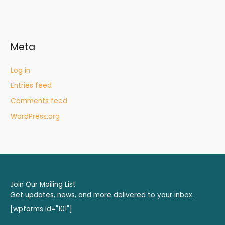
Meta
Log in
Entries feed
Comments feed
WordPress.org
Join Our Mailing List
Get updates, news, and more delivered to your inbox.
[wpforms id="101"]