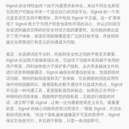
Signal 的全球性如何？由于沟通需求多样化，来自不同文化和语
言的用户可能会寻求一个适合自己的消息平台。Signal 的一个亮
点是其语言支持不断增加，其中包括 Signal 中文版。这一扩展体
现了 Signal 致力于为用户营造包容性环境的决心，并认识到语言
在促进跨越语言障碍的安全对话方面的重要性。此功能的推出提
升了用户体验，使该应用能够覆盖更广泛的目标市场，并使得跨
越文化界限进行有意义的沟通成为可能。
最后，在选择消息平台时，性能和安全性之间的平衡至关重要。
Signal 在这两方面都表现出色，它提供了功能丰富的易于使用的
用户界面，同时始终致力于保护客户隐私。从共享多媒体文件到
进行语音和视频通话，Signal 确保全程通信的安全。凭借群组对
话功能、独特的贴纸选项和无广告体验，它在拥挤的消息应用市
场中持续脱颖而出。随着隐私在数字通信中日益成为焦点，Signal
不仅是一种沟通工具，更是隐私倡导的标志。如果您正在寻找一
种独特的消息体验，既能维护您的隐私权，又能进行精彩的对
话，请立即下载 Signal，让每一次沟通都变得意义非凡。最重要
的是，Signal 的核心功能依然简洁而强大：“获取 Signal，开启全
新的消息体验。”在这个隐私越来越像遥不可及的世界中，Signal
保证它依然可行，并且易于获取，只需一条消息即可。