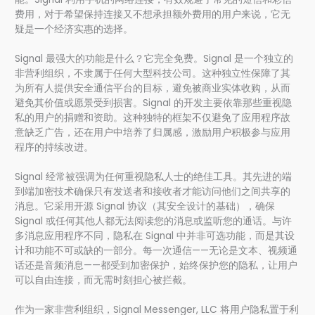
费用，对于希望保持连接又不想承担额外费用的用户来说，它无
疑是一个经济实惠的选择。
Signal 最强大的功能是什么？它完全免费。Signal 是一个独立的
非营利组织，不隶属于任何大型科技公司。这种独立性保障了其
为所有人提供安全通信平台的目标，避免被商业实体收购，从而
避免其价值或愿景受到损害。Signal 的开发主要依靠那些重视隐
私的用户的捐赠和资助。这种独特的框架不仅避免了应用程序故
意缺乏广告，还在用户中培养了归属感，激励用户积极参与应用
程序的持续改进。
Signal 经常被强调为任何重视隐私人士的绝佳工具。其先进的端
到端加密技术确保只有发送者和接收者才能访问他们之间共享的
消息。它采用开源 Signal 协议（其安全设计的基础），确保
Signal 或任何其他人都无法阅读您的消息或监听您的通话。与许
多消息应用程序不同，隐私在 Signal 中并非可选功能，而是其设
计和功能不可或缺的一部分。每一次通信——无论是文本、视频通
话还是音频消息——都受到加密保护，始终保护您的隐私，让用户
可以自由连接，而无需时刻担心被拦截。
作为一家非营利组织，Signal Messenger, LLC 将用户隐私置于利