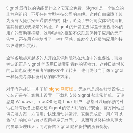
Signal 最有效的功能是什么？它完全免费。Signal 是一个独立的
非营利组织，不受任何大型科技公司的束缚。这种自由保障了其
为所有人提供安全通信系统的目标，避免了被公司实体采购而损
害其价值观或愿景的风险。Signal 的开发主要得益于重视隐私的
用户的资助和捐赠。这种独特的框架不仅刻意保持了应用的无广
告性，还在用户中培养了一种社区感，鼓励个人积极为应用的持
续改进做出贡献。
全球各地越来越多的人开始意识到隐私在沟通中的重要性，而这
种认识正是 Signal 等应用日益受到青睐的驱动力。这种日益增长
的认知也促使消费者的偏好发生了转变，他们更倾向于像 Signal
一样优先考虑私密对话的解决方案。
对于有兴趣进一步了解
signal网页版
。无论您是想在移动设备上
安装还是在计算机上设置，下载和安装 Signal 都非常简单。无论
您是 Windows、macOS 还是 Linux 用户，您都可以确保您的对
话在所有设备上都通过 Signal 的强大功能保持安全。官方网站提
供安装方案，方便用户快速启动并运行。安装完成后，用户可以
将他们的帐户与移动应用程序无缝同步，从而可以轻松地从更大
的屏幕管理聊天，同时保留 Signal 隐私保护的所有优势。