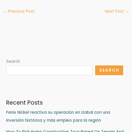
←
Previous Post
Next Post
→
Search
SEARCH
Recent Posts
Fenix Nickel reactiva su operación en Izabal con una
inversión histórica y más empleo para la región
How To Pick Huina Construction Toys Based On Terrain And