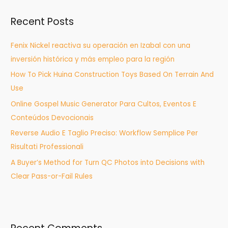
r
Recent Posts
c
h
Fenix Nickel reactiva su operación en Izabal con una
f
inversión histórica y más empleo para la región
o
How To Pick Huina Construction Toys Based On Terrain And
r
Use
:
Online Gospel Music Generator Para Cultos, Eventos E
Conteúdos Devocionais
Reverse Audio E Taglio Preciso: Workflow Semplice Per
Risultati Professionali
A Buyer’s Method for Turn QC Photos into Decisions with
Clear Pass-or-Fail Rules