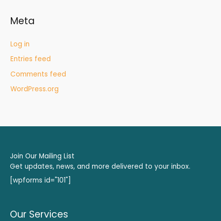
Meta
Log in
Entries feed
Comments feed
WordPress.org
Join Our Mailing List
Get updates, news, and more delivered to your inbox.
[wpforms id="101"]
Our Services