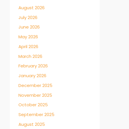
August 2026
July 2026
June 2026
May 2026
April 2026
March 2026
February 2026
January 2026
December 2025
November 2025
October 2025
September 2025
August 2025