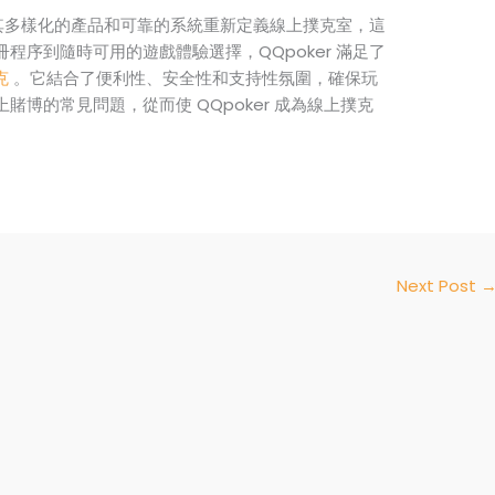
透過其多樣化的產品和可靠的系統重新定義線上撲克室，這
程序到隨時可用的遊戲體驗選擇，QQpoker 滿足了
克
。它結合了便利性、安全性和支持性氛圍，確保玩
博的常見問題，從而使 QQpoker 成為線上撲克
Next Post