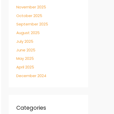
November 2025
October 2025
September 2025
August 2025
July 2025
June 2025
May 2025
April 2025
December 2024
Categories