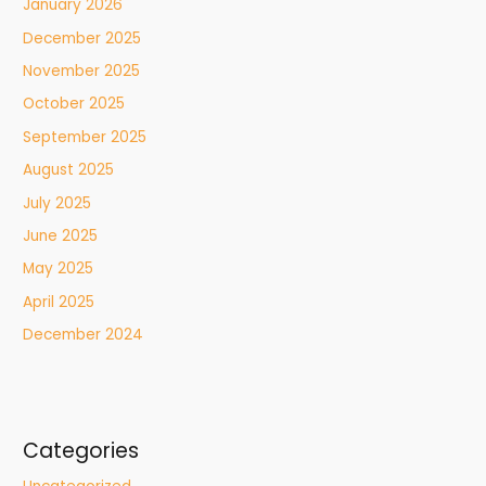
January 2026
December 2025
November 2025
October 2025
September 2025
August 2025
July 2025
June 2025
May 2025
April 2025
December 2024
Categories