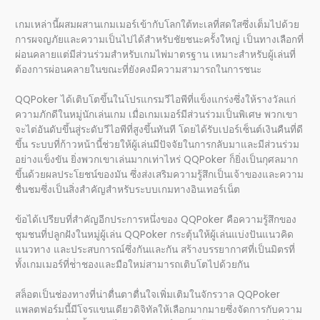
เกมเหล่านี้ผสมผสานเกมเมอร์เข้ากับโลกใต้ทะเลที่สดใสซึ่งเต็มไปด้วย
การผจญภัยและความเป็นไปได้สําหรับชัยชนะครั้งใหญ่ เป็นทางเลือกที่
ผ่อนคลายแต่มีส่วนร่วมสําหรับเกมไพ่มาตรฐาน เหมาะสําหรับผู้เล่นที่
ต้องการผ่อนคลายในขณะที่ยังคงมีความสามารถในการชนะ
QQPoker ได้เติบโตขึ้นในโปรแกรมวีไอพีที่แข็งแกร่งซึ่งให้รางวัลแก่
ความภักดีในหมู่นักเล่นเกม เมื่อเกมเมอร์มีส่วนร่วมเป็นพิเศษ พวกเขา
จะไต่อันดับขึ้นสู่ระดับวีไอพีที่สูงขึ้นทันที โดยได้รับเปอร์เซ็นต์เงินคืนที่ดี
ขึ้น ระบบที่ก้าวหน้านี้ช่วยให้ผู้เล่นมีปัจจัยในการกลับมาและมีส่วนร่วม
อย่างแข็งขัน ยิ่งพวกเขาเล่นมากเท่าไหร่ QQPoker ก็ยิ่งเป็นกุศลมาก
ขึ้นด้วยผลประโยชน์ของมัน ซึ่งส่งเสริมความรู้สึกเป็นเจ้าของและความ
ชื่นชมซึ่งเป็นสิ่งสําคัญสําหรับระบบเกมทางอินเทอร์เน็ต
ข้อได้เปรียบที่สําคัญอีกประการหนึ่งของ QQPoker คือความรู้สึกของ
ชุมชนที่ปลูกฝังในหมู่ผู้เล่น QQPoker กระตุ้นให้ผู้เล่นแบ่งปันแนวคิด
แนวทาง และประสบการณ์ซึ่งกันและกัน สร้างบรรยากาศที่เป็นมิตรที่
ทั้งเกมเมอร์ที่ช่ําชองและมือใหม่สามารถเติบโตไปด้วยกัน
สล็อตเป็นช่องทางที่น่าตื่นตาตื่นใจเพิ่มเติมในจักรวาล QQPoker
แพลตฟอร์มนี้มีโจรแขนเดียวดิจิทัลให้เลือกมากมายซึ่งจัดการกับความ