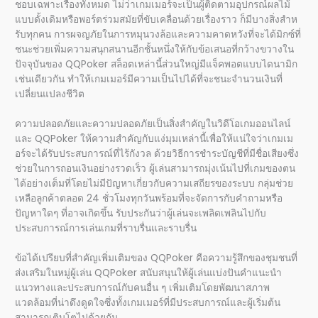
ชอบเฉพาะเรื่องทั้งหมด ไม่ว่าเกมเมอร์จะเป็นผู้ติดตามอุปกรณ์ผลไม้
แบบดั้งเดิมหรือพอร์ตร่วมสมัยที่ขับเคลื่อนด้วยเรื่องราว ก็มีบางสิ่งสําห
รับทุกคน การผจญภัยในการหมุนวงล้อและความคาดหวังที่จะได้มิกซ์ที่
ชนะช่วยเพิ่มความสนุกสนานอีกชั้นหนึ่งให้กับข้อเสนอที่กว้างขวางใน
ปัจจุบันของ QQPoker สล็อตเหล่านี้ส่วนใหญ่มีแจ็คพอตแบบไดนามิก
เช่นเดียวกัน ทําให้เกมเมอร์มีความเป็นไปได้ที่จะชนะจํานวนเงินที่
เปลี่ยนแปลงชีวิต
ความปลอดภัยและความปลอดภัยเป็นสิ่งสําคัญในวิดีโอเกมออนไลน์
และ QQPoker ให้ความสําคัญกับแง่มุมเหล่านี้เพื่อให้แน่ใจว่าเกมเม
อร์จะได้รับประสบการณ์ที่ไร้กังวล ด้วยวิธีการชําระบัญชีที่มีชื่อเสียงซึ่ง
ช่วยในการถอนเงินอย่างรวดเร็ว ผู้เล่นสามารถมุ่งเน้นไปที่เกมของตน
ได้อย่างเต็มที่โดยไม่มีปัญหาเกี่ยวกับความเสถียรของระบบ กลุ่มช่วย
เหลือลูกค้าตลอด 24 ชั่วโมงทุกวันพร้อมที่จะจัดการกับคําถามหรือ
ปัญหาใดๆ ที่อาจเกิดขึ้น รับประกันว่าผู้เล่นจะเพลิดเพลินไปกับ
ประสบการณ์การเล่นเกมที่ราบรื่นและราบรื่น
ข้อได้เปรียบที่สําคัญเพิ่มเติมของ QQPoker คือความรู้สึกของชุมชนที่
ส่งเสริมในหมู่ผู้เล่น QQPoker สนับสนุนให้ผู้เล่นแบ่งปันคําแนะนํา
แนวทางและประสบการณ์กับคนอื่น ๆ เพิ่มเติมโดยพัฒนาสภาพ
แวดล้อมที่น่าดึงดูดใจซึ่งทั้งเกมเมอร์ที่มีประสบการณ์และผู้เริ่มต้น
สามารถเติบโตไปด้วยกัน