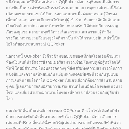
หนึ่งในคุณสมบัติที่โดดเด่นของ QQPoker คือการอุทิศตนเพื่อจัดการ
แข่งขันเป็นประจําพร้อมเงินรางวัลรวมมากมาย เหตุการณ์เหล่านี้ยังไม่
เกือบจะชนะ พวกเขาได้รับการออกแบบมาเพื่อพัฒนาความรู้สึกของ
เพื่อนบ้านและความเบิกบานใจในหมู่ผู้เข้าร่วม ด้วยการจัดอันดับแบบ
เรียลไทม์และอุปสรรคแบบไดนามิก เกมเมอร์จะได้สัมผัสกับการผจญ
ภัยของคู่แข่ง พยายามทุกวิถีทางเพื่อเอาชนะและเอาชนะผู้ท้าชิง
รางวัลมากมายรวมถึงแรงจูงใจที่มากขึ้น ทําให้การแข่งขันเหล่านี้เป็น
ไฮไลท์ของประสบการณ์ QQPoker
นอกจากนี้ QQPoker ยังก้าวข้ามขอบเขตของเท็กซัสโฮลเอ็มด้วยเกม
ห้องนั่งเล่นที่น่าอัศจรรย์ เกมเมอร์สามารถเชื่อมโยงกับคู่ต่อสู้ทั่วโลกได้
ทันที โดยมีส่วนร่วมในอุปสรรคต่างๆ ที่ส่งเสริมทั้งความสามารถในการ
แข่งขันและความสนิทสนมกัน แง่มุมทางสังคมพิเศษนี้รวมกับรูปแบบ
การเล่นที่น่าสนใจทําให้ QQPoker เป็นตัวเลือกที่ต้องการสําหรับหลาย
ๆ คน ผู้เล่นสามารถสัมผัสกับการผสมผสานที่ไม่เหมือนใครของแนวทาง
โชค และเสียงหัวเราะมากมายในขณะที่พวกเขามีส่วนร่วมกับผู้อื่นทั่ว
โลก
คุณสมบัติที่น่าตื่นเต้นอีกอย่างของ QQPoker คือเว็บไซต์เดิมพันกีฬา
ด้วยการแข่งขันกีฬาที่หลากหลายทั่วโลก QQPoker มีทางเลือกการ
เล่นเกมที่ปรับเปลี่ยนได้ซึ่งช่วยให้ผู้เล่นสามารถฝากกิจกรรมกีฬาที่พวก
เขาชื่นชอบได้แบบเรียลไทม์ การคาดการณ์ผลลัพธ์ที่มีเดิมพันสูงทําให้