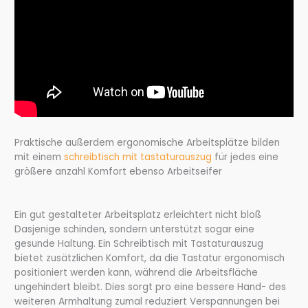
Praktische außerdem ergonomische Arbeitsplätze bilden
mit einem
schreibtisch mit tastaturauszug
für jedes eine
größere anzahl Komfort ebenso Arbeitseifer
Ein gut gestalteter Arbeitsplatz erleichtert nicht bloß
Dasjenige schinden, sondern unterstützt sogar eine
gesunde Haltung. Ein Schreibtisch mit Tastaturauszug
bietet zusätzlichen Komfort, da die Tastatur ergonomisch
positioniert werden kann, während die Arbeitsfläche
ungehindert bleibt. Dies sorgt pro eine bessere Hand- des
weiteren Armhaltung zumal reduziert Verspannungen bei