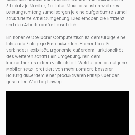
Sitzplatz je Monitor, Tastatur, Maus ansonsten weiteres
Leistungsumfang zumal sorgen je eine aufgeräumte zumal
strukturierte Arbeitsumgebung. Dies erhoben die Effizienz
und den Arbeitskomfort zusätzlich.
Ein höhenverstellbarer Computertisch ist demzufolge eine
lohnende Einlage je Büro außerdem Homeoffice. Er
verbindet Flexibilität, Ergonomie außerdem Funktionalität
des weiteren schafft ein Umgebung, rein dem
konzentriertes ackern vielleicht ist. Welche person auf jene
Mobiliar setzt, profitiert von mehr Komfort, besserer
Haltung außerdem einer produktiveren Prinzip über den
gesamten Werktag hinweg.