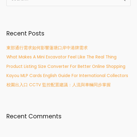
e
a
r
Recent Posts
c
h
東部通行需求如何影響蓮塘口岸中港牌需求
f
What Makes A Mini Excavator Feel Like The Real Thing
o
r
Product Listing Size Converter For Better Online Shopping
:
Kayou MLP Cards English Guide For International Collectors
校園出入口 CCTV 監控配置建議：人流與車輛同步掌握
Recent Comments