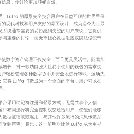
转换信息，使讨论更加顺畅自然。
，Luffa 的愿景完全契合用户在日益互联的世界里保
了创新的现代科技和用户友好的界面设计，成为迄今为止最
息系统通常需要的妥协感到失望的用户来说，它提供
参与重要的讨论，而无需担心数据泄露或隐私侵犯带
，旨在使数字资产管理不仅安全，而且更具灵活性。随着加
续增长，对一款功能强大且易于使用的钱包的需求变
允许用户轻松管理各种数字货币并安全地进行转账。这项先
将 Luffa 打造成为一个全面的平台，用户可以在
界。
。该平台采用助记符注册和登录方式，无需共享个人信
这种布局选择将完全控制权交还给用户，使他们能够
人数据被窃取或滥用。与其他许多流行的消息传递系
到审查）相比，这一鲜明对比使 Luffa 成为重视