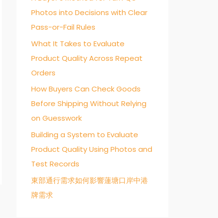
Photos into Decisions with Clear
o
Pass-or-Fail Rules
r
:
What It Takes to Evaluate
Product Quality Across Repeat
Orders
How Buyers Can Check Goods
Before Shipping Without Relying
on Guesswork
Building a System to Evaluate
Product Quality Using Photos and
Test Records
東部通行需求如何影響蓮塘口岸中港
牌需求
→