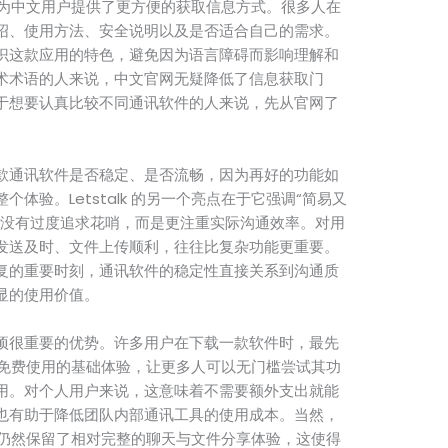
在，也为中文用户提供了更方便的获取信息方式。很多人在
绍、使用方法、安全说明以及是否适合自己的需求。
识这款应用的特色，避免因为语言障碍而影响理解和
术术语的人来说，中文官网无疑降低了信息获取门
于想要认真比较不同通讯软件的人来说，先从官网了
。
款通讯软件是否稳定、是否流畅，因为再好的功能如
体验。Letstalk 的另一个亮点在于它强调“简易又
并没有过度追求花哨，而是更注重实际沟通效率。对用
发送及时、文件上传顺利，往往比复杂功能更重要。
复的重要时刻，通讯软件的稳定性直接关系到沟通质
显的使用价值。
项很重要的优势。许多用户在下载一款软件时，最先
 提供免费使用的基础体验，让更多人可以无门槛尝试其功
用。对个人用户来说，这意味着不需要额外支出就能
也有助于降低团队内部通讯工具的使用成本。当然，
lk 仍然保留了相对完整的聊天与文件分享体验，这使得