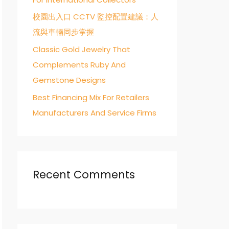
校園出入口 CCTV 監控配置建議：人
流與車輛同步掌握
Classic Gold Jewelry That
Complements Ruby And
Gemstone Designs
Best Financing Mix For Retailers
Manufacturers And Service Firms
Recent Comments