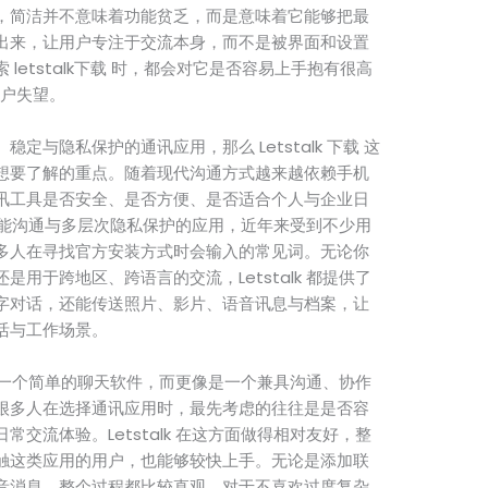
，简洁并不意味着功能贫乏，而是意味着它能够把最
出来，让用户专注于交流本身，而不是被界面和设置
letstalk下载 时，都会对它是否容易上手抱有很高
类用户失望。
与隐私保护的通讯应用，那么 Letstalk 下载 这
想要了解的重点。随着现代沟通方式越来越依赖手机
讯工具是否安全、是否方便、是否适合个人与企业日
打多功能沟通与多层次隐私保护的应用，近年来受到不少用
多人在寻找官方安装方式时会输入的常见词。无论你
用于跨地区、跨语言的交流，Letstalk 都提供了
字对话，还能传送照片、影片、语音讯息与档案，让
活与工作场景。
不只是一个简单的聊天软件，而更像是一个兼具沟通、协作
很多人在选择通讯应用时，最先考虑的往往是是否容
交流体验。Letstalk 在这方面做得相对友好，整
触这类应用的用户，也能够较快上手。无论是添加联
音消息，整个过程都比较直观。对于不喜欢过度复杂