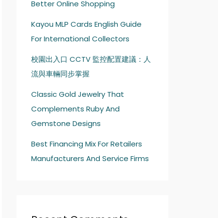
Better Online Shopping
Kayou MLP Cards English Guide
For International Collectors
校園出入口 CCTV 監控配置建議：人
流與車輛同步掌握
Classic Gold Jewelry That
Complements Ruby And
Gemstone Designs
Best Financing Mix For Retailers
Manufacturers And Service Firms