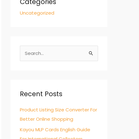
Categories
Uncategorized
S
e
a
r
c
Recent Posts
h
Product Listing Size Converter For
f
Better Online Shopping
o
r
Kayou MLP Cards English Guide
:
For International Collectors