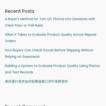
Recent Posts
A Buyer’s Method for Turn QC Photos into Decisions with
Clear Pass-or-Fail Rules
What It Takes to Evaluate Product Quality Across Repeat
Orders
How Buyers Can Check Goods Before Shipping Without
Relying on Guesswork
Building a System to Evaluate Product Quality Using Photos
and Test Records
東部通行需求如何影響蓮塘口岸中港牌需求