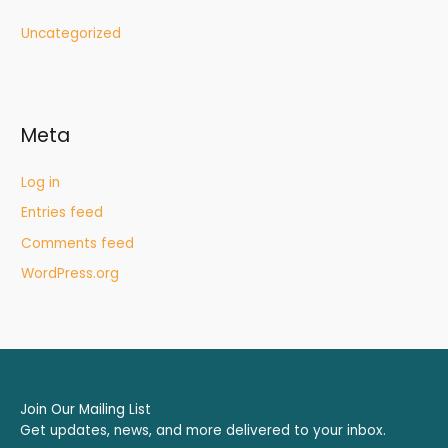
Uncategorized
Meta
Log in
Entries feed
Comments feed
WordPress.org
Join Our Mailing List
Get updates, news, and more delivered to your inbox.