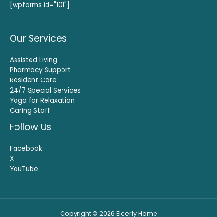
[wpforms id="101"]
Our Services
Assisted Living
Pharmacy Support
Resident Care
24/7 Special Services
Yoga for Relaxation
Caring Staff
Follow Us
Facebook
X
YouTube
Copyright © 2026 Elderly Home