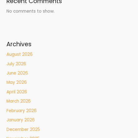
Recent Comments
No comments to show.
Archives
August 2026
July 2026
June 2026
May 2026
April 2026
March 2026
February 2026
January 2026
December 2025