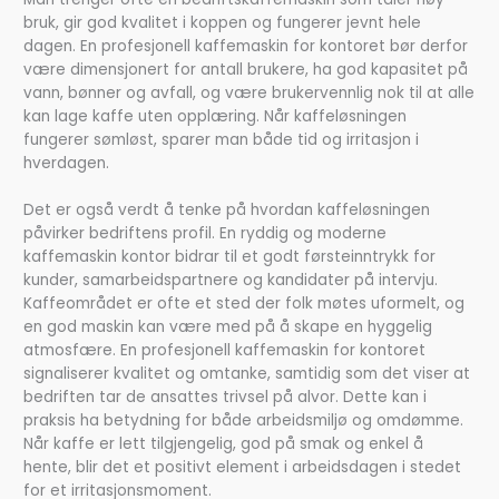
bruk, gir god kvalitet i koppen og fungerer jevnt hele
dagen. En profesjonell kaffemaskin for kontoret bør derfor
være dimensjonert for antall brukere, ha god kapasitet på
vann, bønner og avfall, og være brukervennlig nok til at alle
kan lage kaffe uten opplæring. Når kaffeløsningen
fungerer sømløst, sparer man både tid og irritasjon i
hverdagen.
Det er også verdt å tenke på hvordan kaffeløsningen
påvirker bedriftens profil. En ryddig og moderne
kaffemaskin kontor bidrar til et godt førsteinntrykk for
kunder, samarbeidspartnere og kandidater på intervju.
Kaffeområdet er ofte et sted der folk møtes uformelt, og
en god maskin kan være med på å skape en hyggelig
atmosfære. En profesjonell kaffemaskin for kontoret
signaliserer kvalitet og omtanke, samtidig som det viser at
bedriften tar de ansattes trivsel på alvor. Dette kan i
praksis ha betydning for både arbeidsmiljø og omdømme.
Når kaffe er lett tilgjengelig, god på smak og enkel å
hente, blir det et positivt element i arbeidsdagen i stedet
for et irritasjonsmoment.