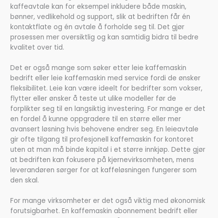
kaffeavtale kan for eksempel inkludere både maskin,
bønner, vedlikehold og support, slik at bedriften får én
kontaktflate og én avtale å forholde seg til. Det gjør
prosessen mer oversiktlig og kan samtidig bidra til bedre
kvalitet over tid.
Det er også mange som søker etter leie kaffemaskin
bedrift eller leie kaffemaskin med service fordi de ønsker
fleksibilitet. Leie kan være ideelt for bedrifter som vokser,
flytter eller ønsker å teste ut ulike modeller før de
forplikter seg til en langsiktig investering. For mange er det
en fordel å kunne oppgradere til en større eller mer
avansert løsning hvis behovene endrer seg. En leieavtale
gir ofte tilgang til profesjonell kaffemaskin for kontoret
uten at man må binde kapital i et større innkjøp. Dette gjør
at bedriften kan fokusere på kjernevirksomheten, mens
leverandøren sørger for at kaffeløsningen fungerer som
den skal.
For mange virksomheter er det også viktig med økonomisk
forutsigbarhet. En kaffemaskin abonnement bedrift eller