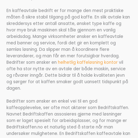
En kaffeavtale bedrift er for mange den mest praktiske
måten å sikre stabil tilgang på god kaffe. En slik avtale kan
skreddersys etter antall ansatte, ønsket type kaffe og
hvor mye bruk maskinen skal tåle gjennom en vanlig
arbeidsdag. Mange virksomheter ønsker en kaffeavtale
med bønner og service, fordi det gir en komplett og
sømløs løsning. Da slipper man å koordinere flere
leverandører, og man får en mer forutsigbar hverdag.
Bedrifter som ønsker en
helhetlig kaffeløsning kontor
vil
ofte ha stor nytte av en avtale der både maskin, service
og råvarer inngår. Dette bidrar til å holde kvaliteten jevn
og sørger for at kaffen smaker godt uansett tidspunkt på
dagen.
Bedrifter som ønsker en enkel vei til en god
kaffeopplevelse, ser ofte mot aktører som Bedriftskaffen.
Navnet Bedriftskaffen assosieres gjerne med løsninger
som er laget spesielt for arbeidsplasser, og for mange er
Bedriftskaffen.no et naturlig sted å starte når man
undersøker mulighetene. En Bedriftskaffen kaffeavtale kan