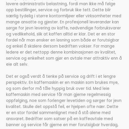
lavere administrativ belastning, fordi man ikke må følge
opp bestillinger, service og forbruk like tett. Dette blir
særlig tydelig i større kontormiljøer eller virksomheter med
mange ansatte og gjester. En profesjonell leverandør kan
sørge for jevn levering av kaffe, nødvendige forbruksvarer
og vedlikehold, slik at kaffen alltid er klar. Det er en stor
fordel når man ønsker en løsning som både er forutsigbar
og enkel å skalere dersom bedriften vokser. For mange
ledere er det nettopp denne kombinasjonen av kvalitet,
service og enkelhet som gjør en avtale mer attraktiv enn å
eie alt selv.
Det er også verdt å tenke på service og drift i et lengre
perspektiv. En kaffemaskin er en maskin som brukes mye,
og som derfor må tåle hyppig bruk over tid. Med leie
kaffemaskin med service får man gjerne regelmessig
oppfølging, noe som forlenger levetiden og sørger for jevn
kvalitet. Skulle det oppstå feil, er hjelpen ofte nær. Dette
er en stor fordel sammenlignet med å stå alene med
ansvaret. Bedrifter som satser på en kaffeavtale med
bønner og service får gjerne en mer forutsigbar hverdag,