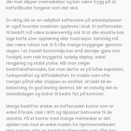
der man slipper overraskelser og kan være trygg på at
kaffetilbudet fungerer som det skal.
En viktig del av en vellykket kafferutine på arbeidsplassen
er også hvordan maskinen oppleves i bruk. En kaffemaskin
til bedrift må være brukervennlig nok til at alle ansatte kan
lage kaffe uten opplæring eller frustrasjon. Samtidig må
den være robust nok til å tåle mange brygginger gjennom
dagen. I et travelt kontormiljø kan små detaljer gjøre stor
forskjell, som rask bryggetid, tydelig display, enkel
rengjøring og stabil ytelse. Når man velger
bedriftskaffemaskin, bør man derfor se på både kapasitet,
funksjonalitet og driftssikkerhet. En maskin som ofte
trenger påfyll eller stoppes av småfeil, vil raskt bli en
belastning. En god løsning derimot, blir en naturlig del av
arbeidsdagen og bidrar til bedre flyt på kontoret.
Mange bedrifter ønsker en kaffemaskin kontor som er
enkel å bruke, rask i drift og tilpasset behovene til de
ansatte. På et kontor med mange mennesker er det
sjelden nok med en enkel maskin for hjemmemarkedet.
Man trenger ofte en bedriftskaffemaskin som tåler høy