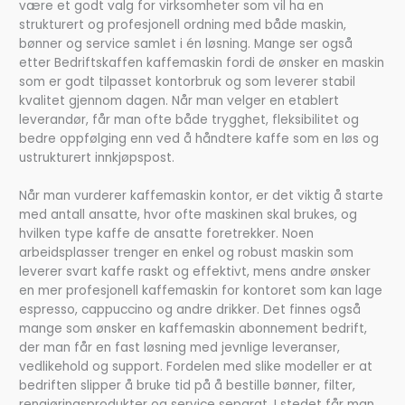
være et godt valg for virksomheter som vil ha en
strukturert og profesjonell ordning med både maskin,
bønner og service samlet i én løsning. Mange ser også
etter Bedriftskaffen kaffemaskin fordi de ønsker en maskin
som er godt tilpasset kontorbruk og som leverer stabil
kvalitet gjennom dagen. Når man velger en etablert
leverandør, får man ofte både trygghet, fleksibilitet og
bedre oppfølging enn ved å håndtere kaffe som en løs og
ustrukturert innkjøpspost.
Når man vurderer kaffemaskin kontor, er det viktig å starte
med antall ansatte, hvor ofte maskinen skal brukes, og
hvilken type kaffe de ansatte foretrekker. Noen
arbeidsplasser trenger en enkel og robust maskin som
leverer svart kaffe raskt og effektivt, mens andre ønsker
en mer profesjonell kaffemaskin for kontoret som kan lage
espresso, cappuccino og andre drikker. Det finnes også
mange som ønsker en kaffemaskin abonnement bedrift,
der man får en fast løsning med jevnlige leveranser,
vedlikehold og support. Fordelen med slike modeller er at
bedriften slipper å bruke tid på å bestille bønner, filter,
rengjøringsprodukter og service separat. I stedet får man