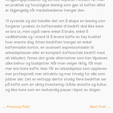
en praktisk og forutsigbar løsning som gjør at kaffen alltid
er tilgjengelig når medarbeiderne trenger den.
Til syvende og sist handler det om å skape en løsning som
fungerer i praksis. En kaffemaskin til bedrift skal ikke bare
se bra ut, men også være enkel å bruke, enkel å
vedlikeholde og i stand til å levere kaffe av høy kvalitet
hver eneste dag. Enten bedriften trenger en enkel
kaffemaskin kontor, en avansert espressomaskin til
arbeidsplassen eller en komplett kaffeavtale bedrift med
alt inkludert, finnes det gode alternativer som kan tilpasses
ulike behov og budsjetter. Når man velger riktig, får man
mer enn bare kaffe. Man får en arbeidsplass som oppleves
mer profesjonell, mer attraktiv og mer trivelig for alle som
jobber der. Det er nettopp derfor stadig flere bedrifter ser
på kaffe som en viktig investering i både ansatte og kultur,
og ikke bare som en nødvendig pause i løpet av dagen.
←
Previous Post
Next Post
→