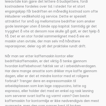
leieavtale kan gjøre det lettere å budsjettere, fordi
kostnadene fordeles over tid. I stedet for et stort
engangskjøp får bedriften en månedlig kostnad som ofte
inkluderer vedlikehold og service. Dette er spesielt
attraktivt for små og mellomstore bedrifter som ønsker
gode løsninger uten å binde opp kapital. Samtidig gir det
trygghet å vite at dersom noe skulle gå galt, er det hjelp å
få. Det er en stor fordel sammenlignet med å eie en
maskin uten avtale, der man selv må håndtere
reparasjoner, deler og alt det praktiske rundt drift.
Når man ser etter kaffemaskin kontor eller
bedriftskaffemaskin, er det viktig å tenke gjennom
hvordan kaffebehovet faktisk ser ut i arbeidshverdagen.
Har dere mange ansatte som drikker mye kaffe gjennom
dagen, eller er det et mindre kontor med et roligere
forbruk? Trenger dere en espressomaskin til
arbeidsplassen som kan lage cappuccino, latte og
espresso, eller holder det med en enkel og rask løsning
som serverer svart kaffe og varmt vann? Den beste
kaffemaskin for kontormiljø er ikke nødvendigvis den mest
avanserte, men den som passer best til bruken,