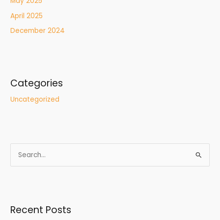
May 2025
April 2025
December 2024
Categories
Uncategorized
S
e
a
r
Recent Posts
c