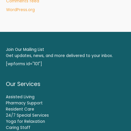
Comments feed
WordPress.org
Join Our Mailing List
Get updates, news, and more delivered to your inbox.
[wpforms id="101"]
Our Services
Assisted Living
Pharmacy Support
Resident Care
24/7 Special Services
Yoga for Relaxation
Caring Staff