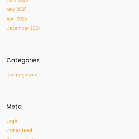
June 2025
May 2025
April 2025
December 2024
Categories
Uncategorized
Meta
Log in
Entries feed