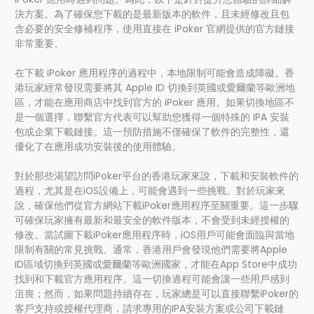
決方案。為了確保您下載的是最新版本的軟件，且未經修改且包
含必要的安全修補程序，使用直接在 iPoker 官網提供的官方鏈接
非常重要。
在下載 iPoker 應用程序的過程中，本地限制可能會造成障礙。香
港玩家經常發現需要將其 Apple ID 切換到英國或愛爾蘭等歐洲地
區，才能在應用商店中找到官方的 iPoker 應用。如果切換地區不
是一個選擇，聯繫官方代表可以幫助您獲得一個特殊的 IPA 安裝
包或企業下載鏈接。這一預防措施不僅確保了軟件的完整性，還
優化了在應用成功安裝後的使用體驗。
對於那些渴望訪問iPoker平台的香港玩家來說，下載和安裝軟件的
過程，尤其是在iOS設備上，可能會遇到一些挑戰。對於玩家來
說，確保他們從官方網站下載iPoker應用程序至關重要。這一步驟
可確保玩家擁有最新和最安全的軟件版本，不會受到未經授權的
修改。當試圖下載iPoker應用程序時，iOS用戶可能會面臨與當地
限制有關的常見挑戰。通常，香港用戶會發現他們需要將Apple
ID區域切換到英國或愛爾蘭等歐洲國家，才能在App Store中成功
找到和下載官方應用程序。這一切換過程可能會讓一些用戶感到
沮喪；然而，如果問題持續存在，玩家總是可以直接聯繫iPoker的
客戶支持或授權代理商，請求專用的IPA安裝方案或公司下載鏈