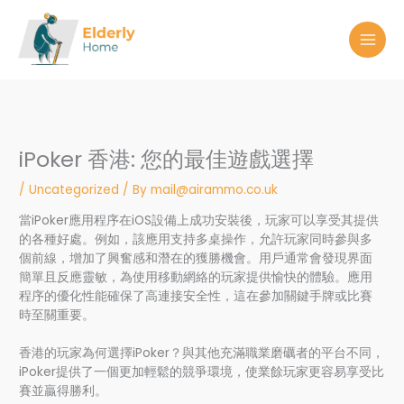
Skip
to
content
iPoker 香港: 您的最佳遊戲選擇
/
Uncategorized
/ By
mail@airammo.co.uk
當iPoker應用程序在iOS設備上成功安裝後，玩家可以享受其提供
的各種好處。例如，該應用支持多桌操作，允許玩家同時參與多
個前線，增加了興奮感和潛在的獲勝機會。用戶通常會發現界面
簡單且反應靈敏，為使用移動網絡的玩家提供愉快的體驗。應用
程序的優化性能確保了高連接安全性，這在參加關鍵手牌或比賽
時至關重要。
香港的玩家為何選擇iPoker？與其他充滿職業磨礪者的平台不同，
iPoker提供了一個更加輕鬆的競爭環境，使業餘玩家更容易享受比
賽並贏得勝利。