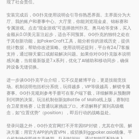
现了社会责任。
安装完成后，GG扑克使用说明会引导你熟悉界面。主界面分为大
厅、我的账户和赛事中心。大厅里，你能浏览现金桌、锦标赛和
专属游戏。点击“现金游戏”可选择德州扑克、奥马哈等变体，买入
金额从0.01美元盲注起步，适合不同预算。GG扑克的独特之处在
于其创新功能，如PokerCraft工具，能分析你的游戏历史，提供
统计数据，帮助你改进策略。使用说明还提到，平台有24/7客服
支持，通过聊天窗口或邮箱解决问题。如果你对GG扑克版本说明
感兴趣，当前最新版是7.x系列，优化了AI辅助和移动同步，确保
跨设备无缝切换。
进一步谈GG扑克平台介绍，它不仅是赌博平台，更是技能竞技
场。机制说明包括积分系统，玩得越多，VIP等级越高，解锁专属
赛事。GG扑克规则参考手册可在客户端下载，详细解释从预翻牌
到河牌的决策。玩法机制创新如Battle of Malta线上版，赛制结
合卫星资格赛，让普通玩家挑战プロ。术语解释扩展到高级概
念，如“位置优势”（position），即后行动的战略益处。
登录问题之外，GG扑克官网打不开常因ISP封锁，尤其在中国。解
决方案：用官方APP的内置VPN，或切换到ggpoker.asia镜像。平
台机制确保即使在高峰期，队列时间短，通过智能匹配快速入