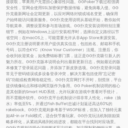
接获取，苹果用户无需担心兼容性问题。GGPoker下载过程强调
安全性，官网会使用SSL加密保护数据传输，避免病毒入侵。GG
扑克最新网址会定期更新，以应对网络封锁或域名变更，确保用
户始终能访问最新服务。GG扑克使用说明从基础开始，教你如何
导航菜单、调整设置和参与首场游戏。GG扑克安装说明特别注重
细节，例如在Windows上运行安装程序时，选择自定义路径以节
省空间；在macOS上，可能需要允许从非App Store来源安装。
GG扑克注册说明要求用户提供真实信息，包括姓名、邮箱和手机
号码，以符合KYC（Know Your Customer）法规。注册后，你
会收到欢迎奖金，如免费锦标赛门票，这正是GG扑克吸引新人的
魅力所在。GG扑克版本说明会列出最新更新日志，例如最近的版
本修复了登录延迟问题，并添加了新皮肤选项。GG扑克登录问题
常见于密码错误或多设备登录冲突，解决方案包括使用“忘记密
码”功能或检查网络稳定性。GG扑克官网打不开时，别慌张，平台
提供镜像站点和移动网页版作为备用。GG Poker机制说明的核心
是其创新的Smart HUD系统，允许玩家在游戏中查看对手统计，
而不需额外软件。GG扑克平台机制设计得非常人性化，rake（抽
水）率低至5%，并通过Fish Buffet忠诚计划返还高达60%的
rakeback。GG扑克规则参考基于WSOP标准，但加入了独特元素
如All-in or Fold模式，适合快节奏玩家。GG扑克玩法机制鼓励策
略多样化，从紧凶风格到松凶进攻，都能在平台找到对应场景。
GG扑克规则说明会详细阐述盲注结构、加注限制和侧锅计算，确