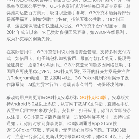
保每位玩家公平竞争。GG扑克赛制说明包括每日保证金赛事，总
奖池高达数百万美元，吸引职业选手参与。GG扑克术语解释部分
是新手福音，例如“河牌”（river）指第五张公共牌，“set”指三
条，这些知识能让你快速融入社区。GG扑克平台介绍显示，自
2014年成立以来，它已赞助多项国际赛事，如WSOP在线系列，
成为扑克界的创新先锋。
在实际使用中，GG扑克使用说明包括资金管理。支持多种支付方
式，如信用卡、电子钱包和加密货币。最低存款仅5美元，提现需
验证身份，通常24小时到账。GG扑克登录问题多因网络波动，中
国用户可使用稳定VPN。GG扑克官网打不开的解决方案是关注官
方Telegram频道，获取实时网址。GG Poker机制说明揭示了反
作弊系统：AI监控异常行为，违规者永久封号，确保环境纯净。
移动端用户则更青睐GG扑克安卓版和
GG扑克iOS版
。安卓版支
持Android 5.0及以上系统，从官网下载APK文件后，直接在手机
设置中启用“未知来源”安装。安装后，打开应用，你可以立即登录
或注册。GG扑克安卓版界面简洁，适配各种屏幕尺寸，支持推送
通知，让你随时收到赛事更新。iOS版则通过App Store搜
索“GGPoker”获取，苹果用户无需担心兼容性问题。下载iOS版
时，注意平台会定期更新以支持最新iOS版本，如iOS 14以上。安