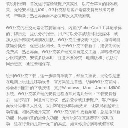
装说明强调，首次运行需验证账户真实性，以符合苹果的隐私政
策。无论安卓还是iOS，GG扑克移动客户端都支持离线练习模
式，帮助新手熟悉界面而不必立即投入真钱游戏。
GG扑克的社交元素让它脱颖而出。内置的PokerCraft工具记录你
的手牌历史，提供分析报告。用户可以分享战绩到社交媒体，或
加入俱乐部模式与朋友组队。GG扑克注册说明中提到，邀请码能
获额外奖金，促进社区增长。对于GG扑克下载新手，建议先试玩
免费桌，熟悉界面。GG扑克客户端支持自定义主题，黑暗模式减
少眼睛疲劳。安装多版本时，注意不要冲突：电脑版和手机版可
同步进度，通过云端保存。
说到GG扑克下载，这一步骤简单明了，却至关重要。无论你是想
在电脑上玩还是移动设备，官方渠道是首选。访问GG扑克官网，
你会看到醒目的下载按钮，支持Windows、Mac、Android和iOS
系统。GG扑克客户端的安装过程通常只需几分钟：下载安装包
后，运行程序，同意许可协议，然后登录或注册账户。客户端界
面设计得非常人性化，采用3D图形和动画效果，让牌局看起来生
动有趣。相比其他扑克室，GG扑克的软件更新频繁，总是添加新
功能，比如内置的摄像头功能，允许玩家在直播赛事中实时互
动，这在行业内是独一无二的卖点。如果你担心病毒或假冒软