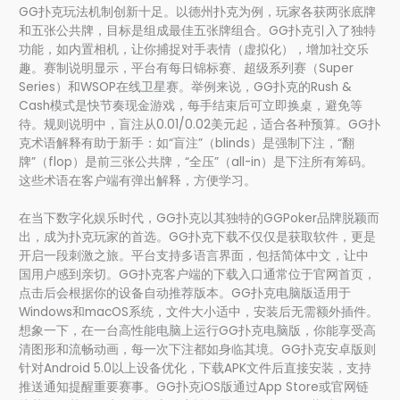
GG扑克玩法机制创新十足。以德州扑克为例，玩家各获两张底牌
和五张公共牌，目标是组成最佳五张牌组合。GG扑克引入了独特
功能，如内置相机，让你捕捉对手表情（虚拟化），增加社交乐
趣。赛制说明显示，平台有每日锦标赛、超级系列赛（Super
Series）和WSOP在线卫星赛。举例来说，GG扑克的Rush &
Cash模式是快节奏现金游戏，每手结束后可立即换桌，避免等
待。规则说明中，盲注从0.01/0.02美元起，适合各种预算。GG扑
克术语解释有助于新手：如“盲注”（blinds）是强制下注，“翻
牌”（flop）是前三张公共牌，“全压”（all-in）是下注所有筹码。
这些术语在客户端有弹出解释，方便学习。
在当下数字化娱乐时代，GG扑克以其独特的GGPoker品牌脱颖而
出，成为扑克玩家的首选。GG扑克下载不仅仅是获取软件，更是
开启一段刺激之旅。平台支持多语言界面，包括简体中文，让中
国用户感到亲切。GG扑克客户端的下载入口通常位于官网首页，
点击后会根据你的设备自动推荐版本。GG扑克电脑版适用于
Windows和macOS系统，文件大小适中，安装后无需额外插件。
想象一下，在一台高性能电脑上运行GG扑克电脑版，你能享受高
清图形和流畅动画，每一次下注都如身临其境。GG扑克安卓版则
针对Android 5.0以上设备优化，下载APK文件后直接安装，支持
推送通知提醒重要赛事。GG扑克iOS版通过App Store或官网链