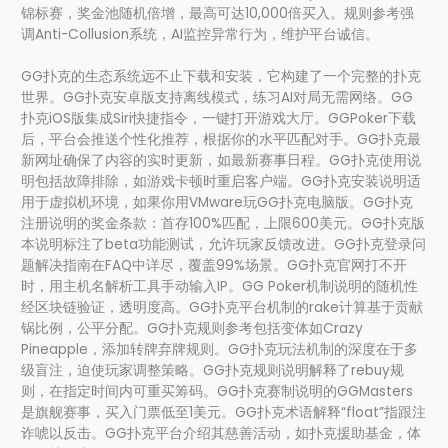
锦标赛，奖金池随机倍增，最高可达10,000倍买入。规则参考强
调Anti-Collusion系统，AI监控异常行为，维护平台诚信。
GG扑克的生态系统远不止下载和安装，它构建了一个完整的扑克
世界。GG扑克安卓版支持离线模式，练习AI对局无需网络。GG
扑克iOS版集成Siri快捷指令，一键打开游戏大厅。GGPoker下载
后，平台会推送个性化推荐，根据你的水平匹配对手。GG扑克最
新网址确保了内容的实时更新，如最新赛事日程。GG扑克使用说
明包括故障排除，如游戏卡顿时重启客户端。GG扑克安装说明适
用于虚拟机环境，如果你用VMware玩GG扑克电脑版。GG扑克
注册说明的奖金条款：首存100%匹配，上限600美元。GG扑克版
本说明标注了beta功能测试，允许玩家反馈改进。GG扑克登录问
题解决指南在FAQ中详尽，覆盖99%场景。GG扑克官网打不开
时，用主机名解析工具手动输入IP。GG Poker机制说明的随机性
经区块链验证，透明度高。GG扑克平台机制的rake计算基于贡献
锅比例，公平分配。GG扑克规则参考包括变体如Crazy
Pineapple，添加转牌弃牌规则。GG扑克玩法机制的深度在于多
级盲注，迫使玩家调整策略。GG扑克规则说明解释了rebuy规
则，在指定时间内可重买筹码。GG扑克赛制说明的GGMasters
是旗舰赛事，买入门票低至1美元。GG扑克术语解释“float”指跟注
诈唬以反击。GG扑克平台介绍其慈善活动，如扑克援助基金，体