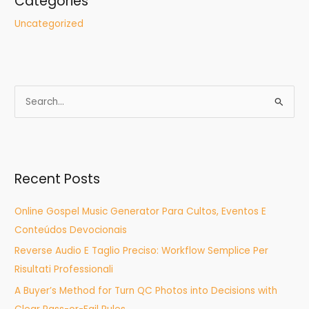
Categories
Uncategorized
S
e
a
r
Recent Posts
c
h
Online Gospel Music Generator Para Cultos, Eventos E
f
Conteúdos Devocionais
o
Reverse Audio E Taglio Preciso: Workflow Semplice Per
r
Risultati Professionali
:
A Buyer’s Method for Turn QC Photos into Decisions with