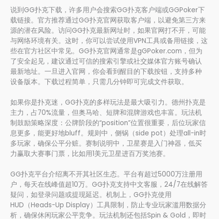
说到GG扑克下载，许多用户会搜索GG扑克客户端或GGPoker下
载链接。官方推荐通过GG扑克官网获取客户端，以避免第三方来
源的潜在风险。访问GG扑克最新网址时，如果官网打不开，可能
与网络环境有关。这时，你可以尝试使用VPN工具或备用链接，这
些在官方社区中常见。GG扑克官网通常是gGPoker.com，但为
了安全起见，建议通过可信的搜索引擎或社交媒体官方账号确认
最新地址。一旦进入官网，你会看到醒目的下载按钮，支持多种
设备版本。下载过程简单，只需几分钟即可完成文件获取。
如果你是扑克迷，GG扑克的多样玩法是最大吸引力。德州扑克是
主力，占70%流量，但奥马哈、短牌和混牌游戏也丰富。玩法机
制鼓励策略深度：公牌阶段的“position”位置很重要，后位玩家信
息更多，能更好地bluff。规则中，侧锅（side pot）处理all-in时
多玩家，确保公平分赃。赛制说明中，卫星赛是入门神器，低买
力赢取大赛事门票，比如用1美元卫星进百万奖池赛。
GG扑克平台介绍离不开其社区生态。平台有超过5000万注册用
户，每天在线峰值超10万。GG扑克支持中文客服，24/7在线解答
疑问，如登录问题或提现延迟。机制上，GG扑克使用
HUD（Heads-Up Display）工具限制，防止专业玩家滥用数据分
析，确保休闲玩家公平竞争。玩法机制还包括Spin & Gold，即时