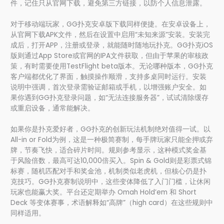
件，记住只从官网下载，避免第三方链接，以防个人信息泄露。
对于移动端玩家，GG扑克安卓版下载同样便捷。在安卓设备上，
从官网下载APK文件，然后在设置中启用“未知来源”安装。安装完
成后，打开APP，注册或登录，就能随时随地玩扑克。GG扑克iOS
版则通过App Store或官网的IPA文件获取，但由于苹果的审核政
策，有时需要使用TestFlight beta版本。无论哪种版本，GG扑克
客户端都优化了界面，触摸操作顺滑，支持多桌同时运行。安装
说明中强调，首次登录需验证邮箱或手机，以增强账户安全。如
果你遇到GG扑克登录问题，如“无法连接服务器”，试试清除缓存
或重启设备，通常能解决。
如果你是扑克爱好者，GG扑克的创新玩法机制绝对值得一试。以
All-in or Fold为例，这是一种极简赛制，每手牌玩家只能全押或弃
牌，节奏飞快，适合碎片时间。规则参考显示，这种模式奖金基
于风险倍数，最高可达10,000倍买入。Spin & Gold则是彩票式锦
标赛，随机匹配对手和奖金池，机制类似老虎机，但核心仍是扑
克技巧。GG扑克赛制说明中，这些变体降低了入门门槛，让休闲
玩家也能赢大奖。平台还定期举办 Omah Hold’em 和 Short
Deck 等变体赛事，术语解释如“高牌”（high card）在这些规则中
同样适用。