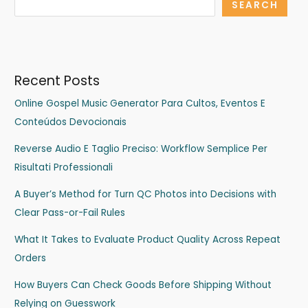
SEARCH
Recent Posts
Online Gospel Music Generator Para Cultos, Eventos E
Conteúdos Devocionais
Reverse Audio E Taglio Preciso: Workflow Semplice Per
Risultati Professionali
A Buyer’s Method for Turn QC Photos into Decisions with
Clear Pass-or-Fail Rules
What It Takes to Evaluate Product Quality Across Repeat
Orders
How Buyers Can Check Goods Before Shipping Without
Relying on Guesswork