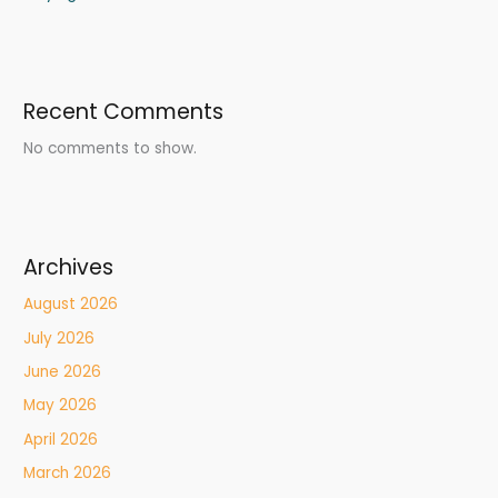
Recent Comments
No comments to show.
Archives
August 2026
July 2026
June 2026
May 2026
April 2026
March 2026