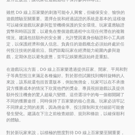
雖然 DG 線上百家樂的刺激可能令人興奮，但確保安全、愉快的
遊戲體驗至關重要。選擇合規和經過認證的系統是基本的;這樣做
可以確保遊戲玩家參與監管機構保護的安全環境。玩家還應驗證
貨幣和時區設置，以避免在整個遊戲過程中出現任何潛在的複雜
情況。建議包括額外的安全層，允許雙因素身份驗證和小工具綁
定，以保護經濟和個人信息。負責任的遊戲概念必須始終處於任
何投注技術的最前沿。我們鼓勵玩家在經濟能力範圍內參與遊
戲，定期休息以避免疲憊，並牢記娛樂應該始終是重點。
在遊戲玩法方面，DG 線上百家樂透過提供莊家、閒家、平局和對
子等典型投注來滿足各種偏好。對於那些試圖找到獨特旋轉的人
來說，該系統還包括首選版本，例如無佣金，玩家可以在不承擔
貸方獲勝成本的情況下欣賞他們的獎金、專員視頻遊戲以及提供
額外投注機會的驚人超級六變體。這些選項中的每一個都開闢了
不同的獲勝途徑，同時保持了百家樂的核心意義。玩家必須牢記
不同牌桌之間的差異，因為佣金率、投注限制和支付細節可能會
發生變化。建議在下注之前檢查細節、規則和條款，以確保順利
的體驗。
對於新玩家來說，以積極的態度對待 DG 線上百家樂至關重要，