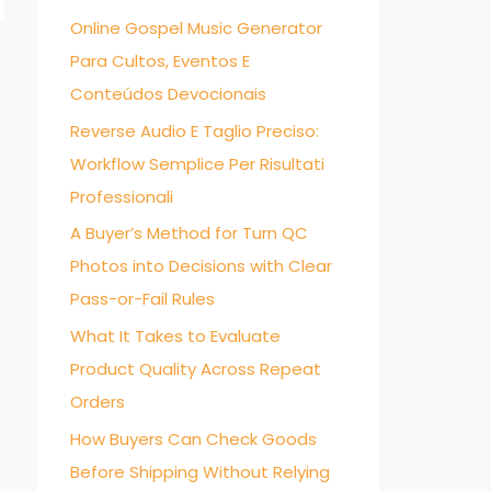
Online Gospel Music Generator
f
Para Cultos, Eventos E
o
→
Conteúdos Devocionais
r
:
Reverse Audio E Taglio Preciso:
Workflow Semplice Per Risultati
Professionali
A Buyer’s Method for Turn QC
Photos into Decisions with Clear
Pass-or-Fail Rules
What It Takes to Evaluate
Product Quality Across Repeat
Orders
How Buyers Can Check Goods
Before Shipping Without Relying