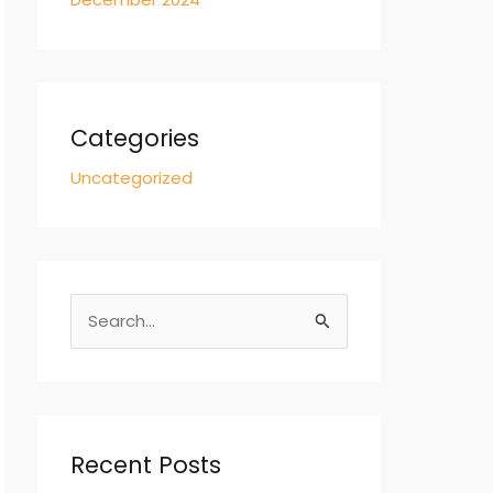
Categories
Uncategorized
S
e
a
r
c
Recent Posts
h