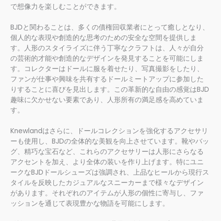
で想像力を楽しむことができます。
BJDと関わることは、多くの債権回収業者にとって癒しとなり、
個人的な表現や創造的な思考のための安全な空間を提供しま
す。人形のスタイライズに伴う丁寧なクラフトは、人々が自分
の芸術的才能や創造的なデザインを発見することを可能にしま
す。コレクターはドールに服を着せたり、写真撮影をしたり、
ファンが仕事や興味を共有するドールミートアップに参加した
りすることに喜びを見出します。この革新的な自由の感覚はBJD
趣味に欠かせない要素であり、人形所有の満足感を高めていま
す。
Knewlandはさらに、ドールコレクションを強化するアクセサリ
ーも使用し、BJDの全体的な美観を向上させています。靴やバッ
グ、精巧な宝石など、これらのアクセサリーは人形にさらなる
アクセントを加え、より全体の装いを作り上げます。特にユニ
ークなBJDドールシューズは強調され、上品なヒールから現行ス
タイルを反映したカジュアルなスニーカーまで様々なデザイン
があります。それぞれのアイテムが人形の個性に寄与し、ファ
ッションを通じて表現豊かな物語を可能にします。