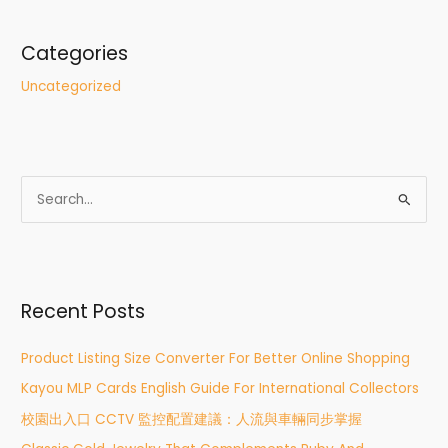
Categories
Uncategorized
S
e
a
r
Recent Posts
c
h
Product Listing Size Converter For Better Online Shopping
f
Kayou MLP Cards English Guide For International Collectors
o
r
校園出入口 CCTV 監控配置建議：人流與車輛同步掌握
: