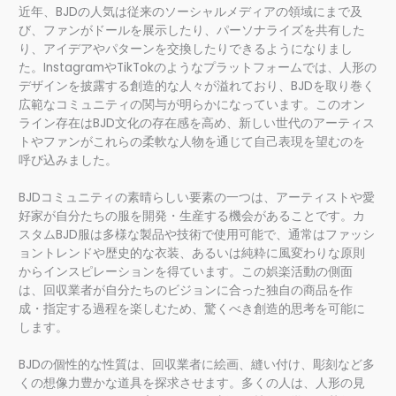
近年、BJDの人気は従来のソーシャルメディアの領域にまで及
び、ファンがドールを展示したり、パーソナライズを共有した
り、アイデアやパターンを交換したりできるようになりまし
た。InstagramやTikTokのようなプラットフォームでは、人形の
デザインを披露する創造的な人々が溢れており、BJDを取り巻く
広範なコミュニティの関与が明らかになっています。このオン
ライン存在はBJD文化の存在感を高め、新しい世代のアーティス
トやファンがこれらの柔軟な人物を通じて自己表現を望むのを
呼び込みました。
BJDコミュニティの素晴らしい要素の一つは、アーティストや愛
好家が自分たちの服を開発・生産する機会があることです。カ
スタムBJD服は多様な製品や技術で使用可能で、通常はファッシ
ョントレンドや歴史的な衣装、あるいは純粋に風変わりな原則
からインスピレーションを得ています。この娯楽活動の側面
は、回収業者が自分たちのビジョンに合った独自の商品を作
成・指定する過程を楽しむため、驚くべき創造的思考を可能に
します。
BJDの個性的な性質は、回収業者に絵画、縫い付け、彫刻など多
くの想像力豊かな道具を探求させます。多くの人は、人形の見