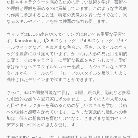
た目やキャラクターを高めるための新しい技術を学び、芸術へ
の理解と理解を深めるのに貢献しています。このような実践的
な作業に参加することは、特定の想像力を育むだけでなく、異
なるスキルやアイデアを持つ仲間の協力も促します。
ウィッグはBJDの改造やスタイリングにおいても重要な要素で
す。Knewlandは、1/3 BJDウィッグ、1/4 BJDウィッグ、1/6ド
ールウィッグなど、さまざまな色合い、長さ、スタイルのウィ
ッグを豊富に取り揃えています。かつらは人形の見た目を劇的
に変え、そのキャラクターに新鮮な視点をもたらします。愛好
家は様々なヘアスタイルやカラーを試し、カジュアルなヘアス
タイルから、ドールのワードローブのスタイルを反映したより
洗練されたデザインまで試すことができます。
さらに、BJDの調整可能な性質は、刺繍、絵の具、彫刻など多様
な創造的な媒体を愛好家に求めさせます。多くの人が人形の見
た目やキャラクターを高めるための新しいスキルを学び、芸術
への理解と感嘆を深めています。こうした実践的な活動への参
加は、個人の想像力を育むだけでなく、さまざまな能力やアイ
デアを持つ仲間との協力を促します。
中国のBJDシーンは、特別な美的魅力と緻密な職人技を備えたプ