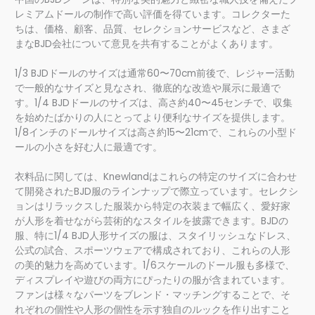
レミアムドールの制作で高い評価を得ています。コレクターた
ちは、価格、顧客、品質、セレクションサービスなど、さまざ
まなBJD会社について意見を共有することがよくあります。
1/3 BJDドールのサイズは通常60〜70cm前後で、レジャー活動
で一般的なサイズと見なされ、徹底的な改造や展示に最適で
す。1/4 BJDドールのサイズは、高さ約40〜45センチで、収集
を始めたばかりの人にとってより便利なサイズを提供します。
1/8インチのドールサイズは高さ約15〜21cmで、これらの小型ド
ールの小さを好む人に最適です。
衣料品に関しては、Knewlandはこれらの特定のサイズに合わせ
て開発されたBJD服のラインナップで際立っています。セレクシ
ョンはリラックスした服装から特定の衣装まで幅広く、愛好家
が人形を着せながら芸術的なスタイルを披露できます。BJDの
服、特に1/4 BJD人形サイズの服は、スタイリッシュなドレス、
公式の試合、スポーツウェアで構成されており、これらの人形
の美的魅力を高めています。1/6スケールのドール服も多様で、
ディスプレイや遊びの両方にぴったりの服が含まれています。
ファンは様々なパーツをブレンド・マッチングすることで、そ
れぞれの個性や人形の個性を示す独自のルックを作り出すこと