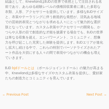
結論として、KnewlandはBJDの世界で依然として注目される名
前であり、あらゆる経験レベルの債権回収業者に適した多彩な
衣類、人形、アクセサリーを提供しています。多様なBJDサイズ
と、衣装やテーラリングに伴う創造的な発想が、活気ある地域
での芸術的表現とつながりを求める人々にとって魅力的な選択
肢となっています。カスタム衣装やアクセサリーの開発も、か
つらや人形の目で創造的な才能を披露する場合でも、BJDの世界
は単なる収集を超え、エンパワーメント、コミュニティ、想像
力を呼び起こした充実した体験を提供します。BJDエリアが進化
し拡大し続ける中で、これらの特別でパーソナライズされたア
ート作品を大切にする人々の間で表現やつながりの機会も増え
ていきます。
BJD
bjdドールとは
（ボールジョイントドール）の魅力が高まる
中、Knewlandは多様なサイズやカスタム衣装を提供し、愛好家
たちの創造力とコミュニティを育んでいます。
←
Previous Post
Next Post
→