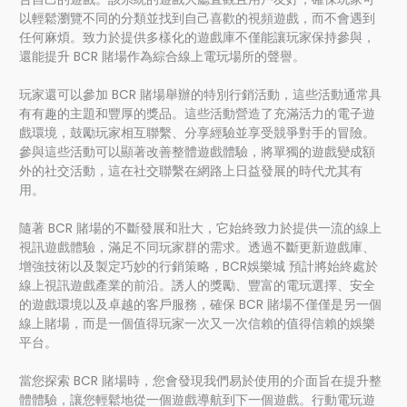
以輕鬆瀏覽不同的分類並找到自己喜歡的視頻遊戲，而不會遇到
任何麻煩。致力於提供多樣化的遊戲庫不僅能讓玩家保持參與，
還能提升 BCR 賭場作為綜合線上電玩場所的聲譽。
玩家還可以參加 BCR 賭場舉辦的特別行銷活動，這些活動通常具
有有趣的主題和豐厚的獎品。這些活動營造了充滿活力的電子遊
戲環境，鼓勵玩家相互聯繫、分享經驗並享受競爭對手的冒險。
參與這些活動可以顯著改善整體遊戲體驗，將單獨的遊戲變成額
外的社交活動，這在社交聯繫在網路上日益發展的時代尤其有
用。
隨著 BCR 賭場的不斷發展和壯大，它始終致力於提供一流的線上
視訊遊戲體驗，滿足不同玩家群的需求。透過不斷更新遊戲庫、
增強技術以及製定巧妙的行銷策略，BCR娛樂城 預計將始終處於
線上視訊遊戲產業的前沿。誘人的獎勵、豐富的電玩選擇、安全
的遊戲環境以及卓越的客戶服務，確保 BCR 賭場不僅僅是另一個
線上賭場，而是一個值得玩家一次又一次信賴的值得信賴的娛樂
平台。
當您探索 BCR 賭場時，您會發現我們易於使用的介面旨在提升整
體體驗，讓您輕鬆地從一個遊戲導航到下一個遊戲。行動電玩遊