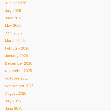
August 2026
July 2026
June 2026
May 2026
April 2026
March 2026
February 2026
January 2026
December 2025
November 2025
October 2025
September 2025
August 2025
July 2025
June 2025