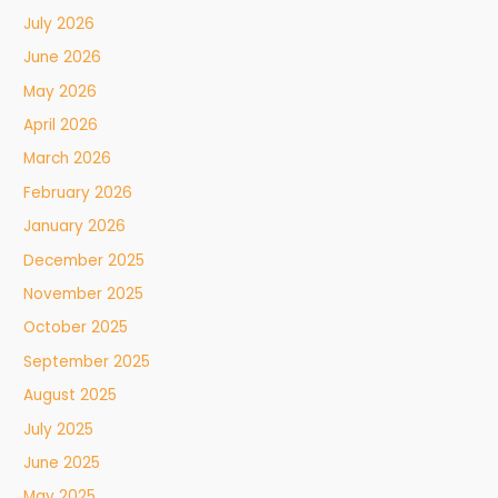
July 2026
June 2026
May 2026
April 2026
March 2026
February 2026
January 2026
December 2025
November 2025
October 2025
September 2025
August 2025
July 2025
June 2025
May 2025