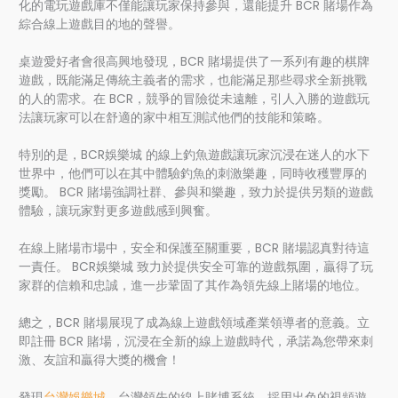
化的電玩遊戲庫不僅能讓玩家保持參與，還能提升 BCR 賭場作為
綜合線上遊戲目的地的聲譽。
桌遊愛好者會很高興地發現，BCR 賭場提供了一系列有趣的棋牌
遊戲，既能滿足傳統主義者的需求，也能滿足那些尋求全新挑戰
的人的需求。在 BCR，競爭的冒險從未遠離，引人入勝的遊戲玩
法讓玩家可以在舒適的家中相互測試他們的技能和策略。
特別的是，BCR娛樂城 的線上釣魚遊戲讓玩家沉浸在迷人的水下
世界中，他們可以在其中體驗釣魚的刺激樂趣，同時收穫豐厚的
獎勵。 BCR 賭場強調社群、參與和樂趣，致力於提供另類的遊戲
體驗，讓玩家對更多遊戲感到興奮。
在線上賭場市場中，安全和保護至關重要，BCR 賭場認真對待這
一責任。 BCR娛樂城 致力於提供安全可靠的遊戲氛圍，贏得了玩
家群的信賴和忠誠，進一步鞏固了其作為領先線上賭場的地位。
總之，BCR 賭場展現了成為線上遊戲領域產業領導者的意義。立
即註冊 BCR 賭場，沉浸在全新的線上遊戲時代，承諾為您帶來刺
激、友誼和贏得大獎的機會！
發現
台灣娛樂城
，台灣領先的線上賭博系統，採用出色的視頻遊