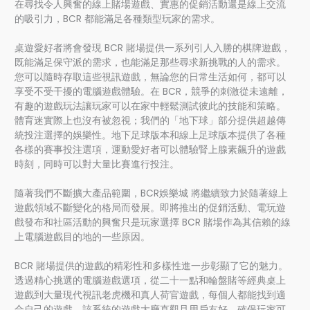
在尋找令人興奮的線上賭場遊戲、實惠的促銷活動還是線上交流
的吸引力，BCR 都能滿足各種類型玩家的需求。
桌遊愛好者將會發現 BCR 賭場提供一系列引人入勝的棋牌遊戲，
既能滿足保守派的需求，也能滿足那些尋求新挑戰的人的需求。
您可以隨時存取這些視訊遊戲，無論您的日常生活如何，都可以
享受不受干擾的電腦遊戲體驗。在 BCR，競爭的刺激從未遠離，
有趣的遊戲玩法讓玩家可以在家中輕鬆測試彼此的技能和策略。
體育迷實際上也沒有被忽視；我們的「地下球」部分提供超越傳
統投注選擇的娛樂性。地下足球版本和線上足球版本提供了各種
各樣的賽事投注選項，運動愛好者可以體驗腎上腺素飆升的遊戲
時刻，同時可以對大量比賽進行投注。
隨著我們不斷擴大產品範圍，BCR娛樂城 將繼續致力於隨著線上
遊戲領域不斷變化的格局而發展。即將推出的促銷活動、電玩遊
戲發布和社區活動的興奮只是玩家選擇 BCR 賭場作為其信賴的線
上電腦遊戲目的地的一些原因。
BCR 賭場提供的遊戲的精彩性和多樣性進一步彰顯了它的魅力。
透過精心挑選的電腦遊戲選項，從二十一點和輪盤賭等經典桌上
遊戲到大量現代視訊老虎機和真人荷官遊戲，每個人都能找到適
合自己的遊戲。該系統的遊戲大廳直觀且用戶友好，確保玩家可