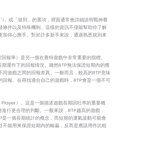
「i」或「規則」的選項，裡面通常會詳細說明戰神賽
發條件以及特殊機制。這樣的資訊不僅能幫助你了解
更加得心應手。對於許多新手來說，通過熟悉規則來
yer，玩家回報率）是另一個在賽特遊戲中非常重要的指標。
長期運作下的回報情況。雖然RTP無法保證短期內的獲
不同遊戲之間的回報差異。一般而言，較高的RTP意味
的回報。在尋找適合自己的遊戲時，RTP會是一個不可
to Player）。這是一個描述遊戲長期回吐率的重要概
時進行更合理的判斷。一般來說，RTP越高的遊戲，
TP是一個長期統計的概念，而短期的運氣波動可能會
並不能用來保證短期內的輸贏，反而是應該用作比較