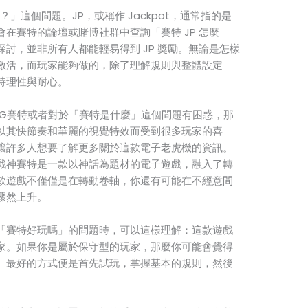
？」這個問題。JP，或稱作 Jackpot，通常指的是
在賽特的論壇或賭博社群中查詢「賽特 JP 怎麼
討，並非所有人都能輕易得到 JP 獎勵。無論是怎樣
激活，而玩家能夠做的，除了理解規則與整體設定
持理性與耐心。
TG賽特或者對於「賽特是什麼」這個問題有困惑，那
以其快節奏和華麗的視覺特效而受到很多玩家的喜
讓許多人想要了解更多關於這款電子老虎機的資訊。
戰神賽特是一款以神話為題材的電子遊戲，融入了轉
款遊戲不僅僅是在轉動卷軸，你還有可能在不經意間
驟然上升。
「賽特好玩嗎」的問題時，可以這樣理解：這款遊戲
家。如果你是屬於保守型的玩家，那麼你可能會覺得
。最好的方式便是首先試玩，掌握基本的規則，然後