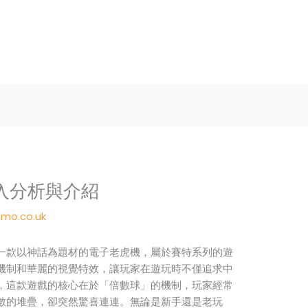
入分析與介紹
mo.co.uk
一款以神話為題材的電子老虎機，屬於賽特系列的遊
機制和華麗的視覺特效，讓玩家在遊玩時不僅追求中
，這款遊戲的核心在於「倍數球」的機制，玩家經常
數的堆疊，卻突然驚喜連連。無論是新手還是老玩