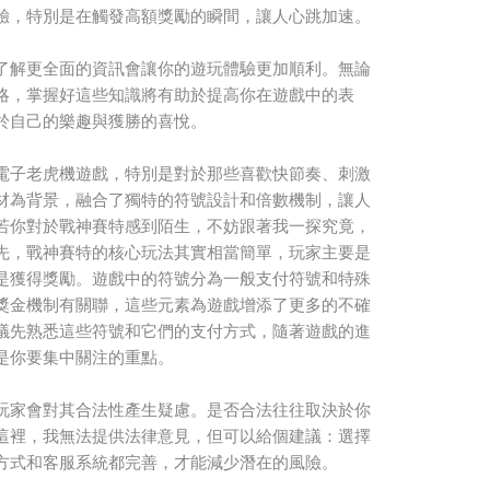
驗，特別是在觸發高額獎勵的瞬間，讓人心跳加速。
了解更全面的資訊會讓你的遊玩體驗更加順利。無論
略，掌握好這些知識將有助於提高你在遊戲中的表
於自己的樂趣與獲勝的喜悅。
電子老虎機遊戲，特別是對於那些喜歡快節奏、刺激
材為背景，融合了獨特的符號設計和倍數機制，讓人
若你對於戰神賽特感到陌生，不妨跟著我一探究竟，
先，戰神賽特的核心玩法其實相當簡單，玩家主要是
是獲得獎勵。遊戲中的符號分為一般支付符號和特殊
獎金機制有關聯，這些元素為遊戲增添了更多的不確
議先熟悉這些符號和它們的支付方式，隨著遊戲的進
是你要集中關注的重點。
玩家會對其合法性產生疑慮。是否合法往往取決於你
這裡，我無法提供法律意見，但可以給個建議：選擇
方式和客服系統都完善，才能減少潛在的風險。