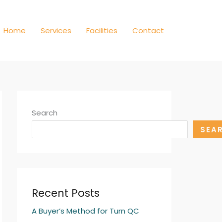
Home
Services
Facilities
Contact
Search
SEA
Recent Posts
A Buyer’s Method for Turn QC