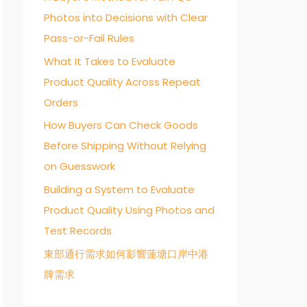
Photos into Decisions with Clear
o
Pass-or-Fail Rules
r
:
What It Takes to Evaluate
Product Quality Across Repeat
Orders
How Buyers Can Check Goods
Before Shipping Without Relying
on Guesswork
Building a System to Evaluate
Product Quality Using Photos and
Test Records
東部通行需求如何影響蓮塘口岸中港
牌需求