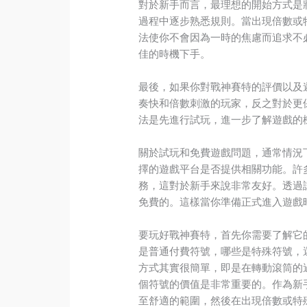
對於新手而言，最理想的開始方式是
過程中逐步熟悉規則。當出現倍數或
法使你不會因為一時的焦慮而追求不
佳的時機下手。
最後，如果你對戰神賽特的評價以及
奏快和倍數刺激的玩家，反之對於更
法是先進行試玩，進一步了解遊戲的
關於試玩和免費遊戲問題，通常情況
擇的遊戲平台是否提供相關功能。許
務，這對於新手來說非常友好。透過
免費的。這樣當你準備正式進入遊戲
要玩好戰神賽特，首先你需要了解它
是普通付費符號，哪些是特殊符號，
方式其實很簡單，即是在轉動滾筒的
個符號的價值是非常重要的。作為新
至舒適的範圍，然後在出現倍數或特