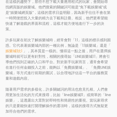
在這樣的趨勢下，那些不想下載大量應用程式的玩家，會開始尋
找網頁版的娛樂城。他們搜索的關鍵詞可能是“免下載娛樂城”或
是“娛樂城網頁版”，這樣的需求日益明顯，因為新手往往不會在第
一時間便想投入大量的精力去下載和註冊。相反，他們更希望能
快速了解遊戲的界面和流程，這樣才能方便地進行下一步的決
策。
許多玩家在初次了解娛樂城時，經常會對「1:1」這樣的標示感到困
惑。它代表著娛樂城內部的一種比例，無論是「1:1娛樂城」還是「
娛樂城1比1
」，其本質是一樣的。懂得這一點之後，用戶在選擇娛
樂城時就可以更有針對性，相關的搜尋如「LINE娛樂城1:1」將會引
導他們找到正確的入口和平台。對於新手玩家而言，通常會希望
在進行任何金錢投入之前，能夠以「免費娛樂城」、「免費LINE娛
樂城」等方式進行前期的嘗試，以合理地評估這一平台的服務質
量和遊戲內容。
隨著用戶需求的多樣化，許多關鍵詞的用法也愈見扎根。人們會
用更加生活化的方式來搜尋，比如「line娛樂城11」或簡單的「line
娛樂」，這透露出大眾對於即時性和簡易性的重視。當玩家尋求
的只是要能快速打開理解操作的選項時，這樣的搜尋方式無疑更
加符合他們的需求。