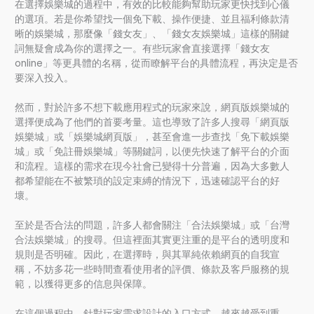
在選擇娛樂城的過程中，有效的比較能夠幫助玩家更快找到心儀
的選項。若是你希望找一個免下載、操作便捷、並且福利條款清
晰的娛樂城，那麼像「錢女友」、「錢女友娛樂城」這樣的關鍵
詞無疑會成為你的選擇之一。有些玩家會直接選擇「錢女友
online」等更具體的名稱，從而瞭解平台的具體流程，再決定是否
要深入投入。
然而，對於許多不想下載應用程式的玩家來說，網頁版娛樂城的
選擇便成為了他們的首要考量。這也導致了許多人搜尋「網頁版
娛樂城」或「娛樂城網頁版」，甚至會進一步查找「免下載娛樂
城」或「免註冊娛樂城」等關鍵詞，以便先快速了解平台的介面
和流程。這樣的需求在現今社會已變得十分普遍，因為大多數人
都希望能在不被繁瑣的設定束縛的情況下，迅速確認平台的好
壞。
至於是否合法的問題，許多人都會關注「合法娛樂城」或「台灣
合法娛樂城」的搜尋。但這裡面其實更注重的是平台的透明度和
規則是否明確。因此，在選擇時，與其單純依賴網頁的自我宣
稱，不妨多花一些時間查看使用者的評價、條款及客戶服務的規
範，以獲得更多的信息與保障。
在這個過程中，針對玩家需求設計的入口方式，越來越受到重