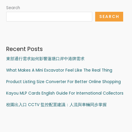
Search
SEARCH
Recent Posts
東部通行需求如何影響蓮塘口岸中港牌需求
What Makes A Mini Excavator Feel Like The Real Thing
Product Listing Size Converter For Better Online Shopping
Kayou MLP Cards English Guide For International Collectors
校園出入口 CCTV 監控配置建議：人流與車輛同步掌握