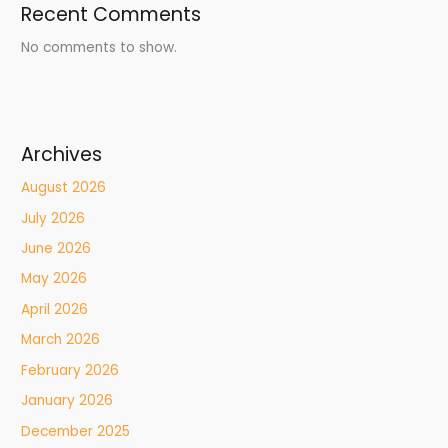
Recent Comments
No comments to show.
Archives
August 2026
July 2026
June 2026
May 2026
April 2026
March 2026
February 2026
January 2026
December 2025