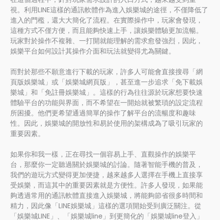
視。利用LINE這樣的通訊軟體作為進入娛樂城的途徑，不僅降低了
進入的門檻，還大大簡化了流程。在實際操作中，玩家會發現，
這種方式不僅方便，而且能夠快速上手，讓娛樂體驗更加流暢。
玩家對於操作不複雜、一打開就能理解的需求愈發強烈，因此，
娛樂平台如何設計其操作介面和玩法就變得尤為關鍵。
而對於那些不願意進行下載的玩家，許多人可能會直接搜尋「網
頁版娛樂城」或「娛樂城網頁版」，甚至進一步追求「免下載娛
樂城」和「免註冊娛樂城」。這樣的行為往往源於玩家想要快速
體驗平台的功能與界面，而不希望在一開始就被繁瑣的設定流程
所困擾。他們更希望通過簡單的操作了解平台的流暢度和趣味
性。因此，娛樂城的開放性和易於使用的架構成為了吸引玩家的
重要因素。
如果你和我一樣，正在尋找一個容易上手、直觀操作的娛樂平
台，那麼你一定聽過關於娛樂城的討論。隨著智能手機的普及，
我們的遊玩方式變得更加便捷，越來越多人選擇在手機上直接享
受娛樂，而這其中的重要因素就是方便性。許多人發現，如果能
夠透過常用的通訊軟體直接進入娛樂城，將能夠節省很多時間和
精力，因此像「LINE娛樂城」這樣的選項開始受到廣泛關注。從
「娛樂城LINE」、「娛樂城line」到更簡化的「娛樂城line登入」