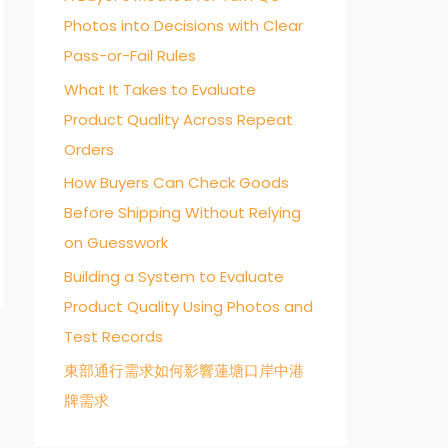
Photos into Decisions with Clear
o
Pass-or-Fail Rules
r
:
What It Takes to Evaluate
Product Quality Across Repeat
Orders
How Buyers Can Check Goods
Before Shipping Without Relying
on Guesswork
Building a System to Evaluate
Product Quality Using Photos and
Test Records
→
東部通行需求如何影響蓮塘口岸中港
牌需求