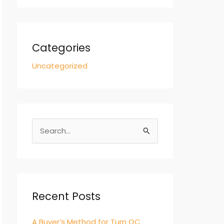
Categories
Uncategorized
S
e
a
r
c
Recent Posts
h
A Buyer’s Method for Turn QC
f