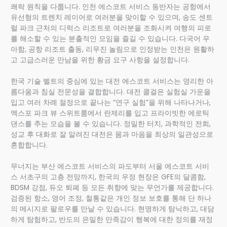
쾌락 원칙을 다룹니다. 인천 에스코트 서비스 동반자는 공항에서
유선형의 트렌치 레이어로 여러분을 맞이할 수 있으며, 송도 센트
럴 파크 근처의 디럭스 리조트로 여러분을 조화시켜 여행의 피로
를 해소할 수 있는 분출적인 모임을 즐길 수 있습니다. 다국어 우
아함, 공항 리조트 출동, 리무진 놀림으로 인정받는 인천은 원활하
고 고급스러운 만남을 위한 황금 요구 사항을 설정합니다.
한국 기술 벨트의 중심에 있는 대전 에스코트 서비스는 영리한 아
름다움과 침실 전문성을 결합합니다. 대전 콜걸은 실험실 가운을
입고 여러 차례 절정으로 끝나는 “연구 실험”을 위해 나타나거나,
엑스포 파크 뷰 스위트룸에서 란제리를 입고 프라이빗한 에로틱
댄스를 추는 모습을 볼 수 있습니다. 정밀한 터치, 과학적인 전희,
성교 후 대화로 잘 알려진 대전은 몸과 마음을 최상의 일관성으로
혼합합니다.
무너지는 부산 에스코트 서비스의 파도부터 서울 에스코트 서비
스 서초구의 고층 전망까지, 한국의 우정 현장은 GFE의 달콤함,
BDSM 강점, 듀오 퇴폐 등 모든 취향에 맞는 무언가를 제공합니다.
검증된 항소, 영어 조정, 철통같은 개인 정보 보호를 통해 단 하나
의 메시지로 팔로우를 만날 수 있습니다. 현명하게 탐닉하고, 대담
하게 탐험하고, 반도의 은밀한 만족감이 행복에 대한 정의를 재정