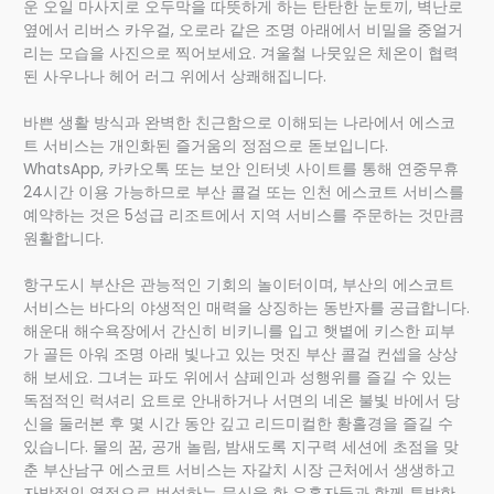
운 오일 마사지로 오두막을 따뜻하게 하는 탄탄한 눈토끼, 벽난로
옆에서 리버스 카우걸, 오로라 같은 조명 아래에서 비밀을 중얼거
리는 모습을 사진으로 찍어보세요. 겨울철 나뭇잎은 체온이 협력
된 사우나나 헤어 러그 위에서 상쾌해집니다.
바쁜 생활 방식과 완벽한 친근함으로 이해되는 나라에서 에스코
트 서비스는 개인화된 즐거움의 정점으로 돋보입니다.
WhatsApp, 카카오톡 또는 보안 인터넷 사이트를 통해 연중무휴
24시간 이용 가능하므로 부산 콜걸 또는 인천 에스코트 서비스를
예약하는 것은 5성급 리조트에서 지역 서비스를 주문하는 것만큼
원활합니다.
항구도시 부산은 관능적인 기회의 놀이터이며, 부산의 에스코트
서비스는 바다의 야생적인 매력을 상징하는 동반자를 공급합니다.
해운대 해수욕장에서 간신히 비키니를 입고 햇볕에 키스한 피부
가 골든 아워 조명 아래 빛나고 있는 멋진 부산 콜걸 컨셉을 상상
해 보세요. 그녀는 파도 위에서 샴페인과 성행위를 즐길 수 있는
독점적인 럭셔리 요트로 안내하거나 서면의 네온 불빛 바에서 당
신을 둘러본 후 몇 시간 동안 깊고 리드미컬한 황홀경을 즐길 수
있습니다. 물의 꿈, 공개 놀림, 밤새도록 지구력 세션에 초점을 맞
춘 부산남구 에스코트 서비스는 자갈치 시장 근처에서 생생하고
자발적인 열정으로 번성하는 문신을 한 유혹자들과 함께 투박한