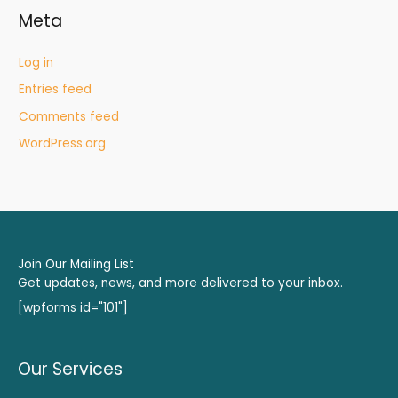
Meta
Log in
Entries feed
Comments feed
WordPress.org
Join Our Mailing List
Get updates, news, and more delivered to your inbox.
[wpforms id="101"]
Our Services