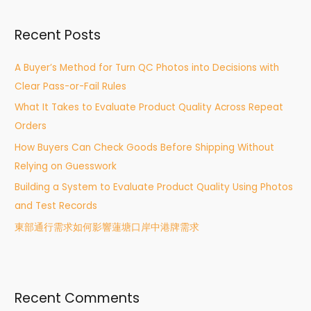
r
Recent Posts
c
h
A Buyer’s Method for Turn QC Photos into Decisions with
f
Clear Pass-or-Fail Rules
o
What It Takes to Evaluate Product Quality Across Repeat
r
Orders
:
How Buyers Can Check Goods Before Shipping Without
Relying on Guesswork
Building a System to Evaluate Product Quality Using Photos
and Test Records
東部通行需求如何影響蓮塘口岸中港牌需求
Recent Comments