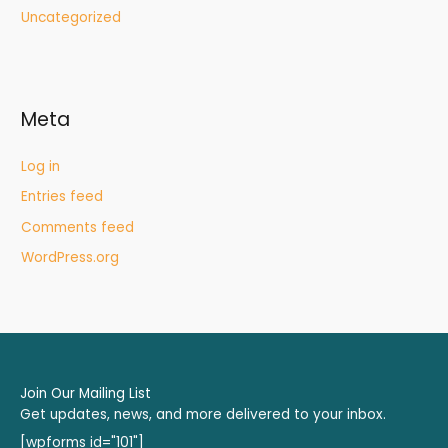
Uncategorized
Meta
Log in
Entries feed
Comments feed
WordPress.org
Join Our Mailing List
Get updates, news, and more delivered to your inbox.
[wpforms id="101"]