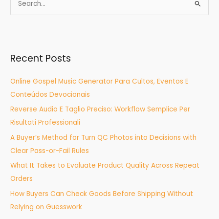
S
e
a
r
Recent Posts
c
h
Online Gospel Music Generator Para Cultos, Eventos E
f
Conteúdos Devocionais
o
Reverse Audio E Taglio Preciso: Workflow Semplice Per
r
Risultati Professionali
:
A Buyer’s Method for Turn QC Photos into Decisions with
Clear Pass-or-Fail Rules
What It Takes to Evaluate Product Quality Across Repeat
Orders
How Buyers Can Check Goods Before Shipping Without
Relying on Guesswork