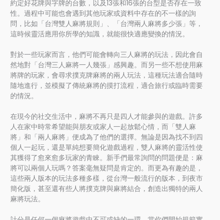
約定好花牌與字牌的台數，以及13張和16張的台型是否存在一致
性。過程中可能也會遇到其他玩家或資料中存在的不一樣的詢
問，比如「台灣雙人麻將規則」、「台灣兩人麻將多少張」等，
這時候靈活應用你所學的知識，就能很快適應變換的情況。
對於一些玩家而言，他們可能會轉向三人麻將的玩法，因此會自
然地對「台灣三人麻將一人幾張」感興趣。而另一些不想使用麻
將牌的玩家，會尋求撲克牌麻將的兩人玩法，這種玩法適合隨時
隨地進行，並模擬了傳統麻將的摸打流程，適合旅行或臨時需要
的情況。
在現今的社交生活中，麻將不再只是四人才能參與的遊戲。許多
人在家中時常希望能與朋友或家人一起放鬆心情，而「雙人麻
將」和「兩人麻將」便成為了他們的選擇。無論是因為找不到四
個人一起玩，還是單純想要簡化遊戲過程，雙人麻將的靈活性使
其獲得了愈來愈多玩家的青睞。新手們最常詢問的問題便是：麻
將可以兩個人玩嗎？答案毫無疑問是肯定的。而更為有趣的是，
這些兩人版本的玩法多種多樣，從台灣一般流行的版本，到夜市
簡化版，甚至還有些人將撲克牌與麻將結合，創造出獨特的兩人
麻將玩法。
計分是任何一個麻將遊戲中不可或缺的一環，當你們開始規範實