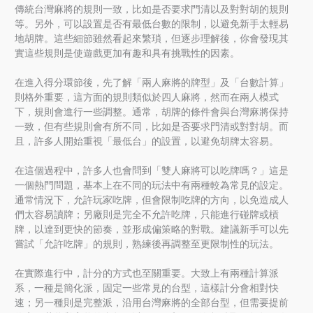
傳統台灣麻將的規則一致，比如是否要求門清以及對對胡的規則
等。另外，可以設置是否有最低台數的限制，以避免新手太輕易
地胡牌。這些細節雖然看起來繁瑣，但逐步理解後，你會發現其
實這些規則是使遊戲更加有趣和具有挑戰性的因素。
在進入得分環節後，先了解「兩人麻將的牌型」及「台數計算」
則格外重要，這方面的規則類似於四人麻將，然而在兩人模式
下，規則會進行一些調整。通常，胡牌的條件會與台灣麻將保持
一致，但有些規則會有所不同，比如是否要求門清或對對胡。而
且，許多人開始重視「最低台」的設置，以避免胡牌太容易。
在這個過程中，許多人也會問到「雙人麻將可以吃牌嗎？」這是
一個熱門問題，基本上在不同的玩法中有兩種較為常見的設定。
通常情況下，允許玩家吃牌，但會限制吃牌的方向，以免造成人
們太容易讀牌；另廠則是完全不允許吃牌，只能進行碰牌或槓
牌，以達到更快的節奏，並形成偏策略的對戰。建議新手可以先
嘗試「允許吃牌」的規則，熟練後再調整至更限制性的玩法。
在實際進行中，計分的方式也至關重要。大致上有兩種計算派
系，一種是簡化派，固定一些常見的台型，這樣計分會相對快
速；另一種則是完整派，沿用台灣麻將的全部台型，但需要提前