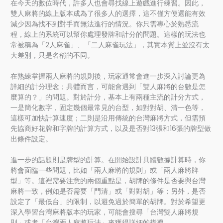
在今天的數位時代，許多人也會尋找線上遊戲進行練習。因此，
雙人麻將的線上版本成為了很多人的選擇，這不僅方便還能有效
減少因為找不到對手而無法進行的情況。你只需專心於熟悉流
程，線上的系統可以幫你處理發牌和計分的問題。這樣的玩法也
常被稱為「2人麻雀」、「二人麻雀玩法」，其實本質上並沒有太
大差別，只是名稱的不同。
在熟練掌握兩人麻將的規則後，玩家通常會進一步深入討論更為
詳細的計分理念；具體而言，可能會遇到「雙人麻將的台數是怎
麼算的？」的問題。對於計分，基本上有兩種主流的計分方式，
一是簡化數字，固定幾個最常見的台型，如對對胡、清一色等，
這樣可加快計算速度；二則是沿用傳統的台灣麻將方式，但需預
先協商好花牌和字牌的計算方式，以及是否對13張和16張的牌型做
出條件設定。
進一步的話題則是牌型的計算。在開始設計具體數據計算時，你
將會面臨一些問題，比如「兩人麻將的規則」或「兩人麻將牌
型」等。這裡需要注意的兩個重點是，胡牌的條件是否要與台灣
麻將一致，例如是否需要「門清」或「對對胡」等；另外，是否
設定了「最低台」的限制，以避免過於簡單的胡牌。對於希望更
深入學習台灣麻將版本的玩家，可能會搜尋「台灣雙人麻將規
則」或者「台灣兩人麻將玩法」來獲得詳細的指導。