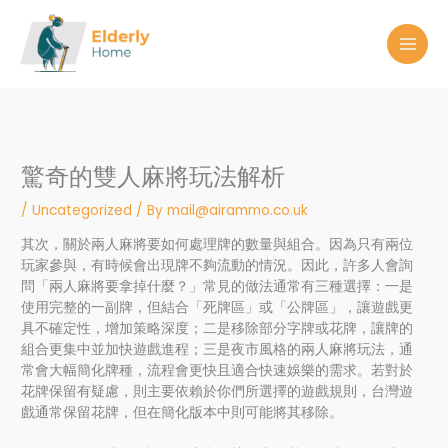
Skip
to
content
驚奇的雙人麻將玩法解析
/
Uncategorized
/ By
mail@airammo.co.uk
其次，關於兩人麻將要如何處理牌的數量與組合。因為只有兩位
玩家參與，有時候會出現牌不夠流動的情況。因此，許多人會詢
問「兩人麻將要拿掉什麼？」常見的做法通常有三種選擇：一是
使用完整的一副牌，但結合「死牌區」或「公牌區」，讓遊戲更
具不確定性，增加策略深度；二是移除部分字牌或花牌，讓牌的
組合更集中並加快遊戲進程；三是夜市風格的兩人麻將玩法，通
常會大幅簡化牌種，流程會更快且適合快速娛樂的需求。若對於
花牌保留有疑慮，則主要依賴於你們所選擇的遊戲規則，台灣遊
戲通常保留花牌，但在簡化版本中則可能將其移除。