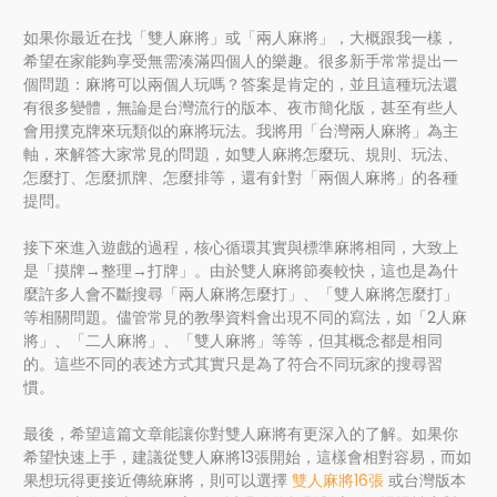
如果你最近在找「雙人麻將」或「兩人麻將」，大概跟我一樣，
希望在家能夠享受無需湊滿四個人的樂趣。很多新手常常提出一
個問題：麻將可以兩個人玩嗎？答案是肯定的，並且這種玩法還
有很多變體，無論是台灣流行的版本、夜市簡化版，甚至有些人
會用撲克牌來玩類似的麻將玩法。我將用「台灣兩人麻將」為主
軸，來解答大家常見的問題，如雙人麻將怎麼玩、規則、玩法、
怎麼打、怎麼抓牌、怎麼排等，還有針對「兩個人麻將」的各種
提問。
接下來進入遊戲的過程，核心循環其實與標準麻將相同，大致上
是「摸牌→整理→打牌」。由於雙人麻將節奏較快，這也是為什
麼許多人會不斷搜尋「兩人麻將怎麼打」、「雙人麻將怎麼打」
等相關問題。儘管常見的教學資料會出現不同的寫法，如「2人麻
將」、「二人麻將」、「雙人麻將」等等，但其概念都是相同
的。這些不同的表述方式其實只是為了符合不同玩家的搜尋習
慣。
最後，希望這篇文章能讓你對雙人麻將有更深入的了解。如果你
希望快速上手，建議從雙人麻將13張開始，這樣會相對容易，而如
果想玩得更接近傳統麻將，則可以選擇
雙人麻將16張
或台灣版本