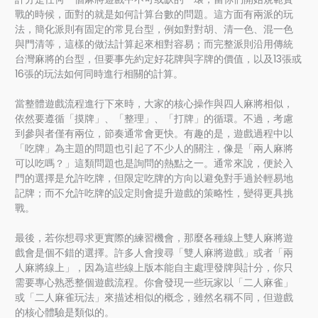
戰的時候，面對的就是如何計算台數的問題。這方面有兩派的玩
法，簡化派則有固定的常見台型，例如對對胡、清一色、混一色
與門清等，這樣的做法計算起來相對容易；而完整派則沿用傳統
台灣麻將的台型，但要事先約定好花牌與字牌的價值，以及13張或
16張的玩法如何同時進行相關的計算。
當整體遊戲流程進行下來時，大家的核心操作與四人麻將相似，
依然要遵循「摸牌」、「整理」、「打牌」的循環。不過，考慮
到參與者僅有兩位，節奏通常會更快。有趣的是，遊戲過程中以
「吃牌」為主題的問題也引起了不少人的關注，像是「兩人麻將
可以吃嗎？」這類問題也是詢問的熱點之一。通常來說，便於入
門的選擇是允許吃牌，但限定吃牌的方向以避免對手過於輕易地
記牌；而不允許吃牌的設定則會提升遊戲的策略性，變得更具挑
戰。
最後，若你想尋求更實際的練習機會，那麼各種線上雙人麻將遊
戲會是個不錯的選擇。許多人會搜尋「雙人麻將遊戲」或者「兩
人麻將線上」，因為這些線上版本能自主處理發牌與計分，你只
需要專心熟悉整個遊戲流程。你會發現一些玩家以「二人麻雀」
或「二人麻雀玩法」來描述相似的概念，雖然名稱不同，但遊戲
的核心體驗是類似的。