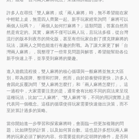
許多人在尋找「雙人麻將」或「兩人麻將」時，無不希望能在家
中輕鬆上桌，無需四人齊聚一起。新手玩家經常詢問「麻將可以
兩個人玩嗎？」「兩個人如何打麻將？」這類問題，答案自然而
然是肯定的。其實，麻將不僅可以兩人玩，且玩法多樣，從台灣
流行的版本到夜市的簡化版，甚至有些玩家自創了撲克牌麻將的
玩法，讓兩人之間也能進行有趣的對戰。為了讓大家更了解「台
灣兩人麻將」，我整理了一些常見問題與解答，希望能幫助各位
新手快速上手，並享受到麻將的樂趣。
進入遊戲流程後，雙人麻將的核心循環與一般麻將並無太大區
別，即為摸牌、整理和打牌。然而，由於節奏變得更快，許多人
會因此反覆詢問「雙人麻將怎麼打」和「兩人麻將怎麼打」。這
一過程中，大家需要注意的是，通常會有比較不同的寫法來呈現
這種玩法，比如“二人麻將”、“雙人麻將”等，不同的用詞實際上是
代表同一個概念。這樣的循環使得玩家需要快速做出決策，而不
至於算計過多的策略。
當你開始進一步學習和探索麻將時，會面臨一些更加複雜的問
題，比如牌型的計算，以及如何算台數。這也是許多想玩兩人麻
將的玩家必須了解的內容。你需要提前約定胡牌的條件，是否與