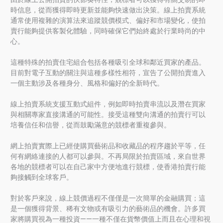
時信息，從而獲得即時更新並能夠快速做出決策。線上拍賣系統
通常使用複雜的演算法來追蹤競價模式、偏好和市場變化，使拍
賣行能夠提供客製化體驗，同時確保它們始終處於行業時尚的中
心。
這種特殊的拍賣住宅組合包括各種吸引全球和鄰近買家的產品。
目前對電子互動的關注與這種多樣性相符，宣告了公開拍賣進入
一個主動涉及各種身分、風格和偏好的全新時代。
線上拍賣系統支援互動式組件，例如即時拍賣串流以及潛在買家
與相關專家直接溝通的可能性。接受這種雙向溝通的拍賣行可以
培養信任和信譽，從而鼓勵滿意的競標者重複參與。
網上拍賣實際上已經使購買藝術品和收藏品的程序趨於平等，任
何有網絡連接的人都可以參與。不再局限於拍賣區域，來自世界
各地的競標者可以在自己家中方便地進行競標，使香港拍賣行能
夠接觸到全球客戶。
對於客戶來說，線上競價過程不僅僅是一次簡單的金融購買；這
是一個獲得背景、稀有文物或有吸引力的藝術品的機會。許多買
家將購買視為一種投資——一種不僅在貨幣價值上而且在心理和視