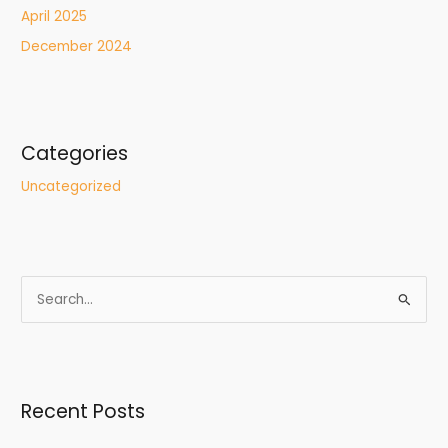
April 2025
December 2024
Categories
Uncategorized
S
e
a
r
Recent Posts
c
h