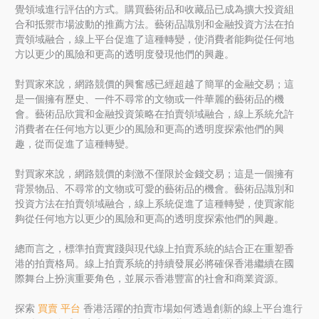
覺領域進行評估的方式。購買藝術品和收藏品已成為擴大投資組
合和抵禦市場波動的推薦方法。藝術品識別和金融投資方法在拍
賣領域融合，線上平台促進了這種轉變，使消費者能夠從任何地
方以更少的風險和更高的透明度發現他們的興趣。
對買家來說，網路競價的興奮感已經超越了簡單的金融交易；這
是一個擁有歷史、一件不尋常的文物或一件華麗的藝術品的機
會。藝術品欣賞和金融投資策略在拍賣領域融合，線上系統允許
消費者在任何地方以更少的風險和更高的透明度探索他們的興
趣，從而促進了這種轉變。
對買家來說，網路競價的刺激不僅限於金錢交易；這是一個擁有
背景物品、不尋常的文物或可愛的藝術品的機會。藝術品識別和
投資方法在拍賣領域融合，線上系統促進了這種轉變，使買家能
夠從任何地方以更少的風險和更高的透明度探索他們的興趣。
總而言之，標準拍賣實踐與現代線上拍賣系統的結合正在重塑香
港的拍賣格局。線上拍賣系統的持續發展必將確保香港繼續在國
際舞台上扮演重要角色，並展示香港豐富的社會和商業資源。
探索
買賣 平台
香港活躍的拍賣市場如何透過創新的線上平台進行