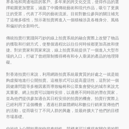
界各地和周邊地區的客戶。多年來的跨文化交流，使得作品的選
擇範圍更加豐富，涵蓋了中國傳統藝術和現代作品，吸引了更廣
泛的受眾，代表了不同的藝術流派。目前對數位參與的關注補充
了這種多樣性，預示著拍賣將進入一個積極涉及各種身分、風格
和偏好的全新時代。
傳統拍賣行實踐與巧妙的線上拍賣系統的融合實際上改變了物品
的獲取和行銷方式，使整個過程比以往任何時候都更加高效和便
捷。對於賣家和買家來說，線上拍賣系統提供了一個進入大型市
場的入口，打破了曾經限制獲得稀有和令人垂涎的產品的地理障
礙。
對香港拍賣行來說，利用網路拍賣系統最實質的好處之一就是能
夠虛擬地進行公開拍賣。這種形式可以提高靈活性，這對於一個
因健康問題等多種因素而導致輪椅和公眾集會變化的城市來說尤
其重要。網上拍賣可以隨時安排，以適應不同時區的潛在買家，
並為他們提供參加適合其日程安排的拍賣的機會。拍賣行實際上
已經利用了這個機會，透過社群媒體網站和數位行銷來宣傳他們
的活動，從而吸引了不同人群的興趣，並最終擴大了他們的目標
市場基礎。
由於線上公開拍賣的快節奏特性，競標者可以獲得有關交易的即