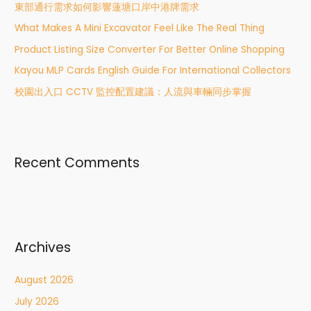
東部通行需求如何影響蓮塘口岸中港牌需求
f
What Makes A Mini Excavator Feel Like The Real Thing
o
r
Product Listing Size Converter For Better Online Shopping
:
Kayou MLP Cards English Guide For International Collectors
校園出入口 CCTV 監控配置建議：人流與車輛同步掌握
Recent Comments
Archives
August 2026
July 2026