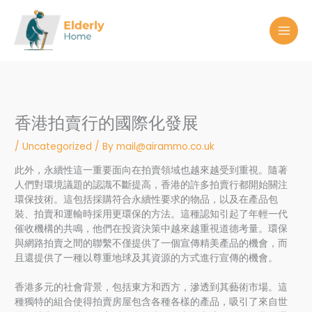
Skip
to
content
香港拍賣行的國際化發展
/
Uncategorized
/ By
mail@airammo.co.uk
此外，永續性這一重要面向在拍賣領域也越來越受到重視。隨著
人們對環境議題的認識不斷提高，香港的許多拍賣行都開始關注
環保技術。這包括採購符合永續性要求的物品，以及在產品包
裝、拍賣和運輸時採用更環保的方法。這種認知引起了年輕一代
催收機構的共鳴，他們在投資決策中越來越重視道德考量。環保
與網路拍賣之間的聯繫不僅提供了一個宣傳精美產品的機會，而
且還提供了一種以尊重地球及其資源的方式進行宣傳的機會。
香港多元的社會背景，包括東方和西方，滲透到其藝術市場。這
種獨特的組合使得拍賣房屋包含各種各樣的產品，吸引了來自世