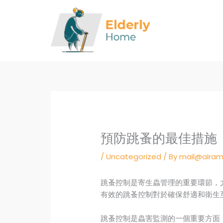
Skip
to
content
預防跳蚤的最佳措施
/
Uncategorized
/ By
mail@airam
跳蚤控制是寄生蟲管理的重要環節，
有效的跳蚤控制對於確保舒適和衛生
跳蚤控制是蟲害監測的一個重要方面