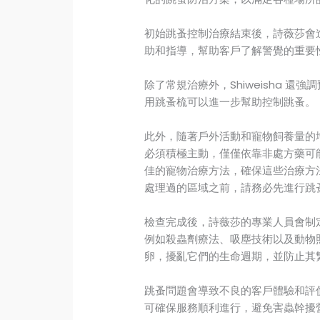
初始跳蚤控制治療結束後，詩薇莎會
助和指導，幫助客戶了解警覺的重要
除了常規治療外，Shiweisha 
用跳蚤梳可以進一步幫助控制跳蚤。
此外，隨著戶外活動和寵物飼養量的
必須積極主動，僅僅依靠非處方藥可
佳的寵物治療方法，確保這些治療方
處理過的區域之前，請務必先進行跳
檢查完成後，詩薇莎的專業人員會制
例如殺蟲劑療法、吸塵技術以及動物
卵，擾亂它們的生命週期，並防止其
跳蚤問題會導致不良的客戶體驗和評
可確保服務順利進行，避免害蟲幹擾