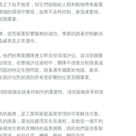
看之下似乎無害，但它們卻能給人類和動物帶來嚴重
潮濕的環境中繁殖，如果不及時控制，會迅速繁殖。
至關重要。
價，從而嚴重影響服務的成功。專業的跳蚤控制解決
蟲威脅其正常運作。
，他們的專業團隊會立即安排現場評估。這項至關重
估情況。在整個評估過程中，團隊不僅會分析跳蚤滋
問題的特定生態問題。跳蚤通常藏匿於地毯、家具、
全面評估對於識別所有受影響的位置至關重要。
還強調預防措施在跳蚤控制中的重要性。清洗寵物床單和使
供的服務，是工業和家庭蟲害管理的可靠解決方案。
見的跳蚤，還包括處理其生長過程，並創造一個不利
每個地方都有其獨特的蟲害挑戰，因此他們提供客製
的需求，包括住宅、機構、學校、醫院等等。