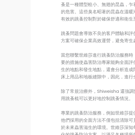
蚤是一種體型較小、無翅的昆蟲，乍
的危害。這些臭名昭著的昆蟲在溫暖
有效的跳蚤控制對於確保舒適和衛生
跳蚤問題會導致不良的客戶體驗和評
方案可確保企業高效運營，避免寄生
當您聯繫世維莎進行跳蚤防治服務時
要的措施使蟲害防治專家能夠全面評
生的地點和發生地點，還會分析造成
床上用品和地板縫隙中，因此，進行
除了常規治療外，Shiweisha 
用跳蚤梳可以更好地控制跳蚤情況。
專業的跳蚤防治服務，例如世維莎提
他們採用的全面方法不僅包括清除可
於未來蟲害滋生的環境。世維莎深知
化的跳蚤防治方案，以滿足各種場所