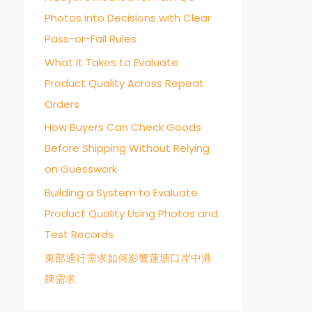
Photos into Decisions with Clear
o
Pass-or-Fail Rules
r
:
What It Takes to Evaluate
Product Quality Across Repeat
Orders
How Buyers Can Check Goods
Before Shipping Without Relying
on Guesswork
Building a System to Evaluate
Product Quality Using Photos and
Test Records
東部通行需求如何影響蓮塘口岸中港
牌需求