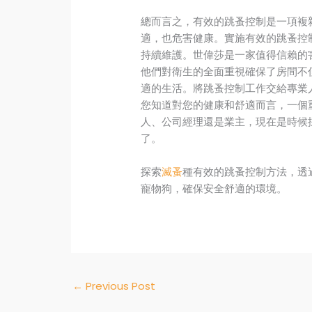
總而言之，有效的跳蚤控制是一項複
適，也危害健康。實施有效的跳蚤控
持續維護。世偉莎是一家值得信賴的
他們對衛生的全面重視確保了房間不
適的生活。將跳蚤控制工作交給專業
您知道對您的健康和舒適而言，一個
人、公司經理還是業主，現在是時候
了。
探索
滅蚤
種有效的跳蚤控制方法，透過 
寵物狗，確保安全舒適的環境。
←
Previous Post