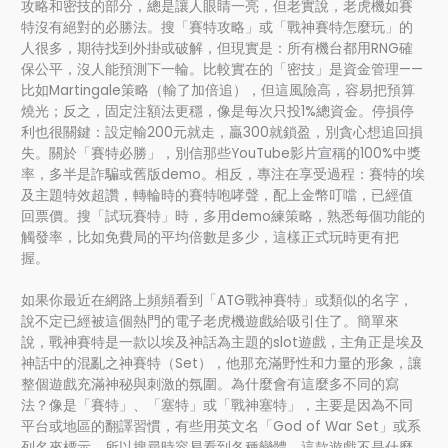
攻略和密技的部分，總是讓人眼睛一亮，但老實說，老虎機如賽
特沒有絕對的必勝法。搜「賽特攻略」或「戰神賽特怎麼玩」的
人很多，期待找到外掛或破解，但現實是：所有機台都用RNG確
保公平，沒人能預測下一輪。比較實在的「密技」是資金管理——
比如Martingale策略（輸了加倍追），但這風險高，容易把預算
燒光；反之，固定注額法更穩，像是每次只投1%總資金。停損停
利也很關鍵：設定輸200元就走，贏300就鎖盈，別貪心想追回損
失。關於「賽特必勝」，別信那些YouTube影片宣稱的100%中獎
率，多半是詐騙或舊版demo。相反，專注在享受過程：賽特的埃
及主題特效超讚，轉輪時的賽特咆哮聲，配上金幣叮噹，已經值
回票價。搜「試玩賽特」時，多用demo練策略，熟悉每個功能的
觸發率，比如免費局的平均倍數是多少，這樣正式玩時更有把
握。
如果你最近在網路上頻頻看到「ATG戰神賽特」或類似的名字，
說不定已經被這個熱門的電子老虎機遊戲給吸引住了。簡單來
說，戰神賽特是一款以埃及神話為主題的slot遊戲，主角正是埃及
神話中的混亂之神賽特（Set），他那充滿野性和力量的形象，讓
整個遊戲充滿神秘與刺激的氛圍。為什麼會有這麼多不同的寫
法？像是「賽特」、「塞特」或「戰神塞特」，主要是因為不同
平台或地區的翻譯習慣，有些用英文名「God of War Set」或系
列名來標示，所以搜尋時容易看到各種變體。這款遊戲不是什麼