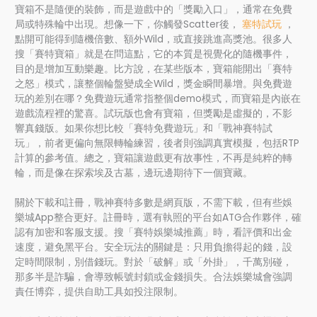
寶箱不是隨便的裝飾，而是遊戲中的「獎勵入口」，通常在免費
局或特殊輪中出現。想像一下，你觸發Scatter後，
塞特試玩
，
點開可能得到隨機倍數、額外Wild，或直接跳進高獎池。很多人
搜「賽特寶箱」就是在問這點，它的本質是視覺化的隨機事件，
目的是增加互動樂趣。比方說，在某些版本，寶箱能開出「賽特
之怒」模式，讓整個輪盤變成全Wild，獎金瞬間暴增。與免費遊
玩的差別在哪？免費遊玩通常指整個demo模式，而寶箱是內嵌在
遊戲流程裡的驚喜。試玩版也會有寶箱，但獎勵是虛擬的，不影
響真錢版。如果你想比較「賽特免費遊玩」和「戰神賽特試
玩」，前者更偏向無限轉輪練習，後者則強調真實模擬，包括RTP
計算的參考值。總之，寶箱讓遊戲更有故事性，不再是純粹的轉
輪，而是像在探索埃及古墓，邊玩邊期待下一個寶藏。
關於下載和註冊，戰神賽特多數是網頁版，不需下載，但有些娛
樂城App整合更好。註冊時，選有執照的平台如ATG合作夥伴，確
認有加密和客服支援。搜「賽特娛樂城推薦」時，看評價和出金
速度，避免黑平台。安全玩法的關鍵是：只用負擔得起的錢，設
定時間限制，別借錢玩。對於「破解」或「外掛」，千萬別碰，
那多半是詐騙，會導致帳號封鎖或金錢損失。合法娛樂城會強調
責任博弈，提供自助工具如投注限制。