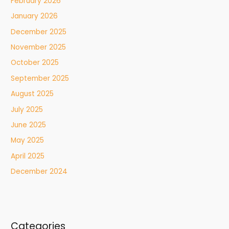
February 2026
January 2026
December 2025
November 2025
October 2025
September 2025
August 2025
July 2025
June 2025
May 2025
April 2025
December 2024
Categories