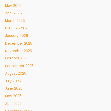
May 2026
April 2026
March 2026
February 2026
January 2026
December 2025
November 2025
October 2025
September 2025
August 2025
July 2025
June 2025
May 2025
April 2025