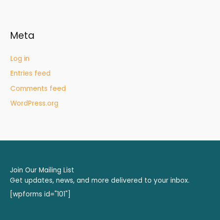
Meta
Log in
Entries feed
Comments feed
WordPress.org
Join Our Mailing List
Get updates, news, and more delivered to your inbox.
[wpforms id="101"]