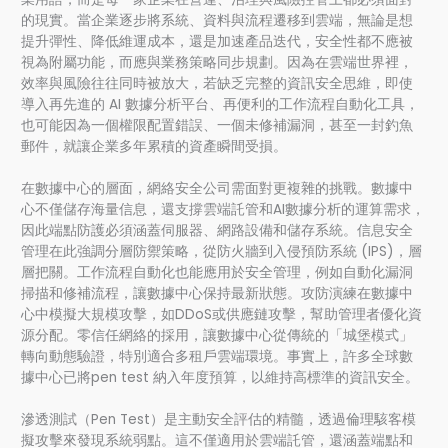
的現實。當企業逐步將系統、資料與流程遷移到雲端，無論是想
提升彈性、降低維運成本，還是加速產品迭代，安全性都不應被
視為附屬功能，而應與業務策略同步規劃。因為在雲端世界裡，
效率與風險往往同時被放大，若缺乏完整的資訊安全思維，即使
導入再先進的 AI 數據分析平台、再便利的工作流程自動化工具，
也可能因為一個權限配置錯誤、一個未修補漏洞，甚至一封釣魚
郵件，就讓企業多年累積的資產瞬間受損。
在數據中心的層面，網絡安全公司需面對更複雜的挑戰。數據中
心不僅儲存海量信息，還支撐雲端託管和AI數據分析的運算需求，
因此端點防護必須涵蓋伺服器、網路設備和儲存系統。信息安全
管理在此強調分層防禦策略，從防火牆到入侵預防系統 (IPS)，層
層把關。工作流程自動化也能應用於安全管理，例如自動化漏洞
掃描和修補流程，讓數據中心保持最新狀態。攻防演練在數據中
心中模擬大規模攻擊，如DDoS或供應鏈攻擊，幫助管理者優化資
源分配。零信任網絡的採用，讓數據中心從傳統的「城堡模式」
轉向動態驗證，特別適合多租戶雲端環境。事實上，許多全球數
據中心已將pen test 納入年度預算，以維持高標準的資訊安全。
滲透測試（Pen Test）是主動安全評估的精髓，透過倫理駭客模
擬攻擊來發現系統弱點。這不僅適用於雲端託管，還涵蓋端點和