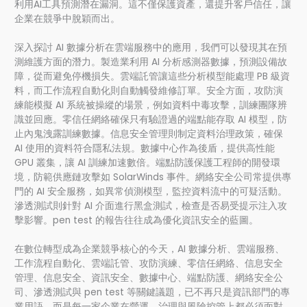
利用AI工具預測潛在漏洞。這不僅保護資產，還提升客戶信任，讓
企業在競爭中脫穎而出。
深入探討 AI 數據分析在雲端服務中的應用，我們可以發現其在預
測維護方面的潛力。製造業利用 AI 分析感測器數據，預測設備故
障，從而避免停機損失。雲端託管讓這些分析模型能處理 PB 級資
料，而工作流程自動化則自動觸發維修訂單。安全方面，攻防演
練能模擬 AI 系統被操縱的場景，例如資料中毒攻擊，訓練團隊辨
識並回應。零信任網絡確保只有驗證過的端點能存取 AI 模型，防
止內鬼洩露訓練數據。信息安全管理則制定資料治理政策，確保
AI 使用的資料符合隱私法規。數據中心作為後盾，提供高性能
GPU 叢集，讓 AI 訓練加速數倍。端點防護保護工程師的開發環
境，防範供應鏈攻擊如 SolarWinds 事件。網絡安全公司常提供專
門的 AI 安全服務，如異常偵測模型，監控資料流中的可疑活動。
滲透測試則針對 AI 介面進行黑盒測試，檢查是否易受提示注入攻
擊影響。pen test 的報告往往成為優化資訊安全的藍圖。
在數位轉型成為企業競爭核心的今天，AI 數據分析、雲端服務、
工作流程自動化、雲端託管、攻防演練、零信任網絡、信息安全
管理、信息安全、資訊安全、數據中心、端點防護、網絡安全公
司、滲透測試與 pen test 等關鍵議題，已不再只是資訊部門的專
業用語，而是每一家企業在營運、治理與風險控管上都必須面對