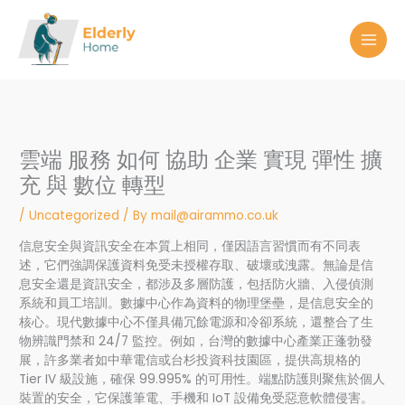
Skip
to
content
雲端 服務 如何 協助 企業 實現 彈性 擴
充 與 數位 轉型
/
Uncategorized
/ By
mail@airammo.co.uk
信息安全與資訊安全在本質上相同，僅因語言習慣而有不同表
述，它們強調保護資料免受未授權存取、破壞或洩露。無論是信
息安全還是資訊安全，都涉及多層防護，包括防火牆、入侵偵測
系統和員工培訓。數據中心作為資料的物理堡壘，是信息安全的
核心。現代數據中心不僅具備冗餘電源和冷卻系統，還整合了生
物辨識門禁和 24/7 監控。例如，台灣的數據中心產業正蓬勃發
展，許多業者如中華電信或台杉投資科技園區，提供高規格的
Tier IV 級設施，確保 99.995% 的可用性。端點防護則聚焦於個人
裝置的安全，它保護筆電、手機和 IoT 設備免受惡意軟體侵害。