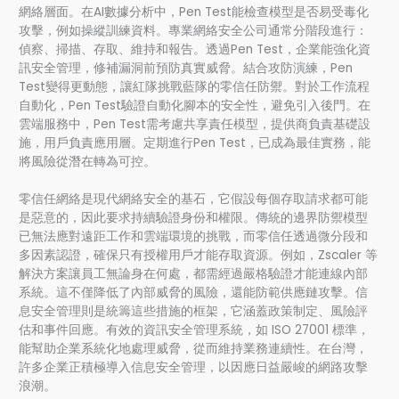
網絡層面。在AI數據分析中，Pen Test能檢查模型是否易受毒化
攻擊，例如操縱訓練資料。專業網絡安全公司通常分階段進行：
偵察、掃描、存取、維持和報告。透過Pen Test，企業能強化資
訊安全管理，修補漏洞前預防真實威脅。結合攻防演練，Pen
Test變得更動態，讓紅隊挑戰藍隊的零信任防禦。對於工作流程
自動化，Pen Test驗證自動化腳本的安全性，避免引入後門。在
雲端服務中，Pen Test需考慮共享責任模型，提供商負責基礎設
施，用戶負責應用層。定期進行Pen Test，已成為最佳實務，能
將風險從潛在轉為可控。
零信任網絡是現代網絡安全的基石，它假設每個存取請求都可能
是惡意的，因此要求持續驗證身份和權限。傳統的邊界防禦模型
已無法應對遠距工作和雲端環境的挑戰，而零信任透過微分段和
多因素認證，確保只有授權用戶才能存取資源。例如，Zscaler 等
解決方案讓員工無論身在何處，都需經過嚴格驗證才能連線內部
系統。這不僅降低了內部威脅的風險，還能防範供應鏈攻擊。信
息安全管理則是統籌這些措施的框架，它涵蓋政策制定、風險評
估和事件回應。有效的資訊安全管理系統，如 ISO 27001 標準，
能幫助企業系統化地處理威脅，從而維持業務連續性。在台灣，
許多企業正積極導入信息安全管理，以因應日益嚴峻的網路攻擊
浪潮。