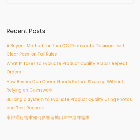
e
a
r
Recent Posts
c
h
A Buyer’s Method for Turn QC Photos into Decisions with
f
Clear Pass-or-Fail Rules
o
What It Takes to Evaluate Product Quality Across Repeat
r
Orders
:
How Buyers Can Check Goods Before Shipping Without
Relying on Guesswork
Building a System to Evaluate Product Quality Using Photos
and Test Records
東部通行需求如何影響蓮塘口岸中港牌需求