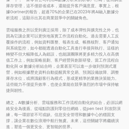
庫存管理，這不僅節省成本，還能提升客戶滿意度。事實上，根
據Gartner的報告，超過70%的企業已在2023年將AI融入數據分
析流程，這顯示出其在商業競爭中的關鍵角色。
雲端服務之所以受到廣泛採用，除了成本彈性與擴充性之外，也
因為它讓企業可以更快地落實工作流程自動化。過去需要人工反
覆操作的流程，例如資料匯整、報表生成、帳務核對、客戶通知
與系統監控，如今都能透過自動化工具進行串接與執行。這樣的
轉變不但大幅降低人為錯誤，也能讓團隊將更多精力投入在高價
值工作上，例如策略規劃、客戶經營與創新研發。當工作流程自
動化與 ai 數據分析結合時，企業甚至可以進一步做到預測式運
營，例如根據歷史資料自動提醒異常交易、預測設備故障、調整
庫存水位，或辨識顧客行為模式，形成更精準的業務決策能力。
這些能力不僅提升效率，也使企業能在競爭激烈的市場中保持敏
捷與韌性。
總之，AI數據分析、雲端服務和工作流程自動化的結合，必須以網
絡安全為後盾。從端點防護到零信任網絡，從pen test 到攻防演
練，每一環節皆不可或缺。信息安全管理和數據中心的穩固支
撐，讓企業在數位浪潮中航行無虞。未來，這些關鍵字將繼續演
進，塑造一個更安全、更智能的世界。