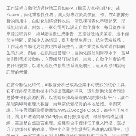
工作流程自動化透過軟體工具如RPA（機器人流程自動化）或
Zapier，簡化重複性任務，讓人類專注於高價值工作。在AI數據分
析的應用中，自動化能將資料收集、清洗和視覺化串聯起來，形
成無縫管道。例如，一家公司可以設定自動化腳本，每日從多個
來源拉取資料，經AI處理後生成報告，直接發送給決策者。這不僅
節省時間，還減少人為錯誤，提升整體生產力。結合雲端服務，
工作流程自動化更能實現跨系統整合，讓企業從孤島式運作轉向
生態系統。例如，在供應鏈管理中，自動化能監測庫存水平，當AI
偵測到需求波動時，立即觸發訂購流程。當然，自動化的實施需
要仔細規劃，以避免過度依賴導致系統脆弱性，這又牽涉到雲端
託管的考量。
在當今數位化時代，AI數據分析已成為企業不可或缺的核心工具。
它不僅能從海量數據中挖掘出隱藏的洞見，還能幫助決策者預測
趨勢並優化資源配置。以雲端服務為基礎的AI數據分析平台，讓企
業能夠即時處理大數據，而無需依賴昂貴的本地硬體。舉例來
說，許多雲端服務提供商如AWS或Google Cloud，都整合了AI功
能，讓用戶透過簡單的API介面進行數據清洗、機器學習模型訓
練，甚至是自然語言處理。這種整合不僅降低了進入門檻，還提
升了數據分析的效率，讓中小企業也能參與到先進的AI應用中。想
像一下，一家零售公司利用AI數據分析來剖析客戶行為，從而調整