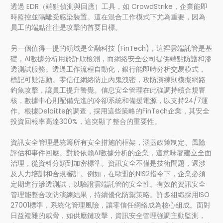
透過 EDR（端點偵測與回應）工具，如 CrowdStrike，企業能即
時監控並隔離受感染裝置。這在混合工作模式下尤為重要，因為
員工的端點往往是攻擊的首要目標。
另一個值得一提的領域是金融科技 (FinTech)，這裡雲端託管是基
礎，AI數據分析用於詐欺檢測，而網絡安全公司提供端點防護和滲
透測試服務。透過工作流程自動化，銀行能即時分析交易模式，
標記可疑活動。零信任網絡防止內鬼洩密，攻防演練則模擬網路
釣魚攻擊，讓員工提升警覺。信息安全管理在此強調持續合規審
核，數據中心則配備先進的冷卻系統和備援電源，以支持24/7運
作。根據Deloitte的調查，採用這些策略的FinTech企業，其安全
投資回報率高達300%，這突顯了整合的重要性。
資訊安全管理是統籌所有安全措施的框架，涵蓋政策制定、風險
評估和事件回應。對於依賴AI數據分析的企業，這意味著建立全面
治理，從資料分類到加密標準。資訊安全不僅是技術問題，還涉
及人力培訓和合規審計。例如，在歐盟的NIS2指令下，企業必須
定期進行滲透測試，以驗證雲端託管的安全性。有效的資訊安全
管理能整合攻防演練結果，持續優化防禦策略。許多組織採用ISO
27001標準，系統化管理風險，讓零信任網絡成為核心組成。面對
日益複雜的威脅，如供應鏈攻擊，資訊安全管理強調主動監測，