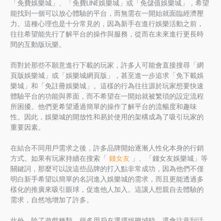
「免費娛樂城」、「免費LINE娛樂城」或「免儲值娛樂城」，希望
能找到一個可以放心體驗的平台，而無需在一開始就面臨經濟壓
力。這種心理也是十分常見的，因為新手在進行娛樂活動之前，
往往希望能先行了解平台的操作與服務，從而在未來進行更長時
間的互動版玩樂。
而對於那些不願意進行下載的玩家，許多人可能會直接搜尋「網
頁版娛樂城」或「娛樂城網頁版」，甚至進一步追求「免下載娛
樂城」和「免註冊娛樂城」。這樣的行為往往源於玩家想要快速
體驗平台的功能與界面，而不希望在一開始就被繁瑣的設定流程
所困擾。他們更希望通過簡單的操作了解平台的流暢度和趣味
性。因此，娛樂城的開放性和易於使用的架構成為了吸引玩家的
重要因素。
在結合不同用戶需求之後，許多品牌開始逐漸人性化本身的行銷
方式。如果有玩家持續在搜索「
錢女友
」、「錢女友娛樂城」等
關鍵詞，那麼可以說這些品牌的打入點非常成功，因為他們不僅
明白新手希望以簡單的名詞進入娛樂城的需求，而且更能透過多
樣化的推廣來吸引眼球，促進他人加入。這讓人想親自去體驗的
需求，自然地增加了許多。
此外，除了遊戲種類，很多用戶在選擇娛樂城時，還會注意到活