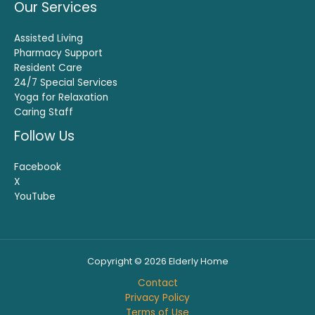
Our Services
Assisted Living
Pharmacy Support
Resident Care
24/7 Special Services
Yoga for Relaxation
Caring Staff
Follow Us
Facebook
X
YouTube
Copyright © 2026 Elderly Home
Contact
Privacy Policy
Terms of Use