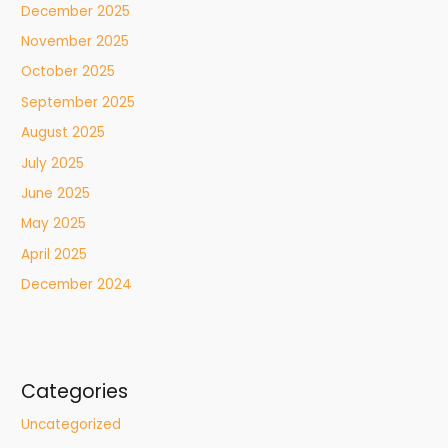
December 2025
November 2025
October 2025
September 2025
August 2025
July 2025
June 2025
May 2025
April 2025
December 2024
Categories
Uncategorized