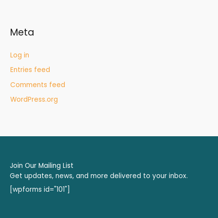
Meta
Log in
Entries feed
Comments feed
WordPress.org
Join Our Mailing List
Get updates, news, and more delivered to your inbox.
[wpforms id="101"]