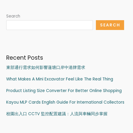
Search
SEARCH
Recent Posts
東部通行需求如何影響蓮塘口岸中港牌需求
What Makes A Mini Excavator Feel Like The Real Thing
Product Listing Size Converter For Better Online Shopping
Kayou MLP Cards English Guide For International Collectors
校園出入口 CCTV 監控配置建議：人流與車輛同步掌握