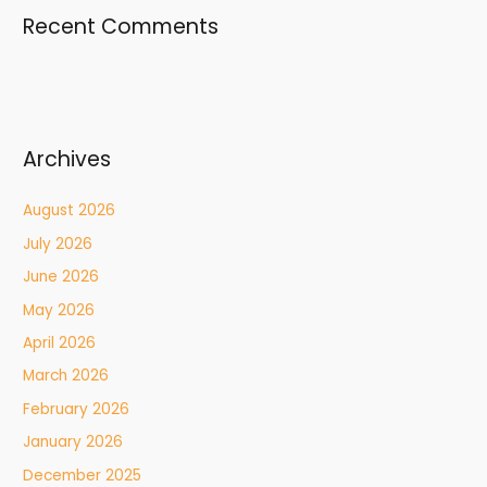
Recent Comments
Archives
August 2026
July 2026
June 2026
May 2026
April 2026
March 2026
February 2026
January 2026
December 2025