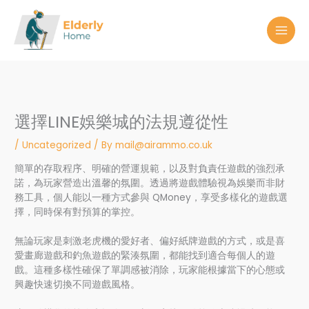
Skip
to
content
選擇LINE娛樂城的法規遵從性
/
Uncategorized
/ By
mail@airammo.co.uk
簡單的存取程序、明確的營運規範，以及對負責任遊戲的強烈承
諾，為玩家營造出溫馨的氛圍。透過將遊戲體驗視為娛樂而非財
務工具，個人能以一種方式參與 QMoney，享受多樣化的遊戲選
擇，同時保有對預算的掌控。
無論玩家是刺激老虎機的愛好者、偏好紙牌遊戲的方式，或是喜
愛畫廊遊戲和釣魚遊戲的緊湊氛圍，都能找到適合每個人的遊
戲。這種多樣性確保了單調感被消除，玩家能根據當下的心態或
興趣快速切換不同遊戲風格。