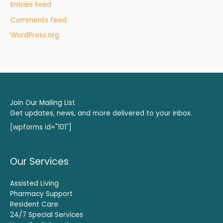
Entries feed
Comments feed
WordPress.org
Join Our Mailing List
Get updates, news, and more delivered to your inbox.
[wpforms id="101"]
Our Services
Assisted Living
Pharmacy Support
Resident Care
24/7 Special Services