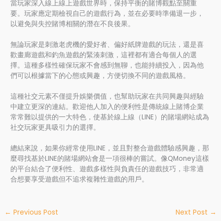
當玩家深入線上線上遊戲世界時，保持平衡的賭博觀點至關重
要。玩家應定期檢視自己的遊戲行為，並在必要時準備退一步，
以避免與失控賭博相關的潛在不良後果。
無論玩家是刺激老虎機的愛好者、偏好紙牌遊戲的玩法，還是喜
歡畫廊遊戲和釣魚遊戲的緊湊刺激，這裡都有適合每個人的選
擇。這種多樣性確保玩家不會感到無聊，也能持續投入，因為他
們可以根據當下的心態或興趣，方便切換不同的遊戲風格。
這種社交元素不僅提升娛樂價值，也幫助玩家在共同興趣與經驗
中建立更深的連結。歡迎他人加入的便利性是傳統線上賭博企業
常常難以提供的一大特色，使基於線上線（LINE）的賭場網站成為
社交玩家更具吸引力的選擇。
總結來說，如果你經常使用LINE，並且對整合遊戲體驗感興趣，那
麼尋找基於LINE的賭場網站會是一項很棒的嘗試。像QMoney這樣
的平台結合了便利性、遊戲多樣性與負責任的遊戲技巧，非常適
合想要享受遊戲但不追求複雜性遊戲的用戶。
←
Previous Post
Next Post
→