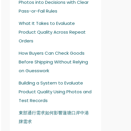
Photos into Decisions with Clear
Pass-or-Fail Rules
What It Takes to Evaluate
Product Quality Across Repeat
Orders
How Buyers Can Check Goods
Before Shipping Without Relying
on Guesswork
Building a System to Evaluate
Product Quality Using Photos and
Test Records
東部通行需求如何影響蓮塘口岸中港
牌需求