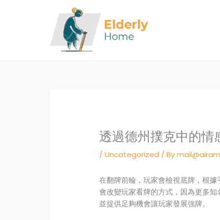
Skip
to
content
透過德州撲克中的情
/
Uncategorized
/ By
mail@airam
在翻牌前輪，玩家會檢視底牌，根據
會改變玩家看牌的方式，因為更多知
並提供足夠機會讓玩家發展強牌。