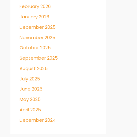
February 2026
January 2026
December 2025
November 2025
October 2025
September 2025
August 2025
July 2025
June 2025
May 2025
April 2025
December 2024