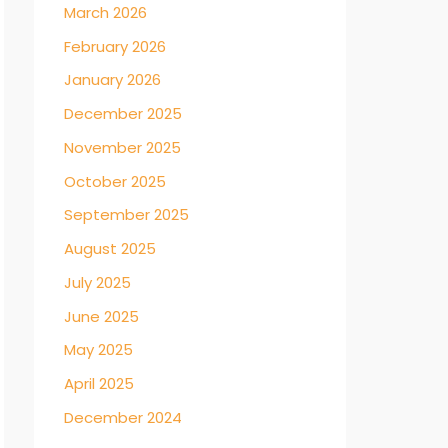
March 2026
February 2026
January 2026
December 2025
November 2025
October 2025
September 2025
August 2025
July 2025
June 2025
May 2025
April 2025
December 2024