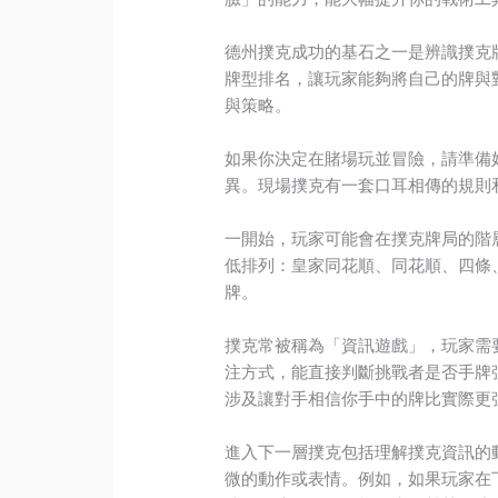
德州撲克成功的基石之一是辨識撲克
牌型排名，讓玩家能夠將自己的牌與
與策略。
如果你決定在賭場玩並冒險，請準備
異。現場撲克有一套口耳相傳的規則
一開始，玩家可能會在撲克牌局的階
低排列：皇家同花順、同花順、四條
牌。
撲克常被稱為「資訊遊戲」，玩家需
注方式，能直接判斷挑戰者是否手牌
涉及讓對手相信你手中的牌比實際更
進入下一層撲克包括理解撲克資訊的
微的動作或表情。例如，如果玩家在