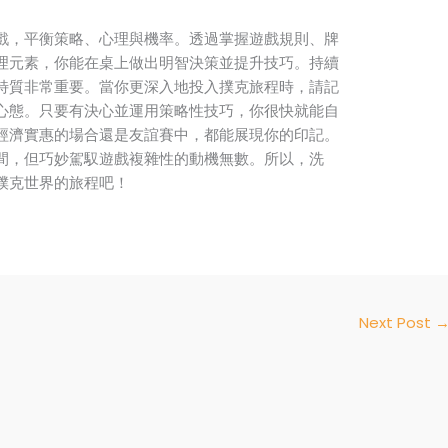
戲，平衡策略、心理與機率。透過掌握遊戲規則、牌
理元素，你能在桌上做出明智決策並提升技巧。持續
特質非常重要。當你更深入地投入撲克旅程時，請記
心態。只要有決心並運用策略性技巧，你很快就能自
經濟實惠的場合還是友誼賽中，都能展現你的印記。
間，但巧妙駕馭遊戲複雜性的動機無數。所以，洗
撲克世界的旅程吧！
Next Post