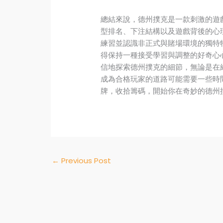
總結來說，德州撲克是一款刺激的遊
型排名、下注結構以及遊戲背後的心
練習並認識非正式與賭場環境的獨特
得保持一種接受學習與調整的好奇心
信地探索德州撲克的細節，無論是在
成為合格玩家的道路可能需要一些時
牌，收拾籌碼，開始你在奇妙的德州
←
Previous Post