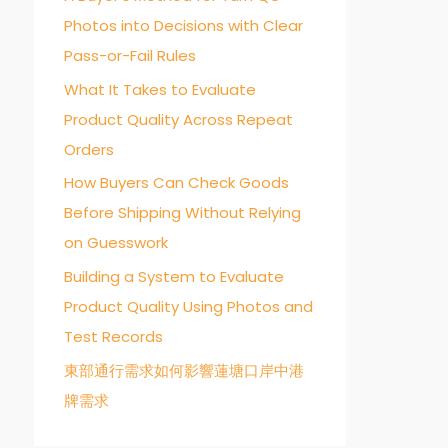
Photos into Decisions with Clear
o
Pass-or-Fail Rules
r
:
What It Takes to Evaluate
Product Quality Across Repeat
Orders
How Buyers Can Check Goods
Before Shipping Without Relying
on Guesswork
Building a System to Evaluate
Product Quality Using Photos and
Test Records
東部通行需求如何影響蓮塘口岸中港
牌需求