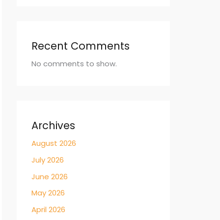
Recent Comments
No comments to show.
Archives
August 2026
July 2026
June 2026
May 2026
April 2026