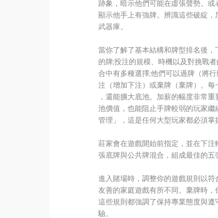
跡象，暗示他們可能在虛張聲勢。或
顯示他手上有強牌。辨識這些破綻，
武器庫。
當你了解了基本結構和牌型排名後，
的牌;投注的規模、時機以及對挑戰
合中有多種選擇;他們可以過牌（將
注（增加下注）或棄牌（棄牌）。每
，還能擴大底池。加薪的幅度非常重
池價值，也能阻止手牌較弱的玩家繼
管理」，這是任何大型玩家都必須掌
莊家會在遊戲開始前指定，並在下注
張底牌與公共牌混合，組成最佳的五
進入賭場時，調整你的遊戲規則以符
友善的家庭遊戲有所不同。棄牌時，
這些規則都強調了保持專業態度與遵
驗。