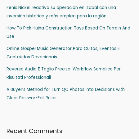
Fenix Nickel reactiva su operación en Izabal con una
inversión histórica y más empleo para la región
How To Pick Huina Construction Toys Based On Terrain And
Use
Online Gospel Music Generator Para Cultos, Eventos E
Conteúdos Devocionais
Reverse Audio E Taglio Preciso: Workflow Semplice Per
Risultati Professionali
A Buyer’s Method for Turn QC Photos into Decisions with
Clear Pass-or-Fail Rules
Recent Comments