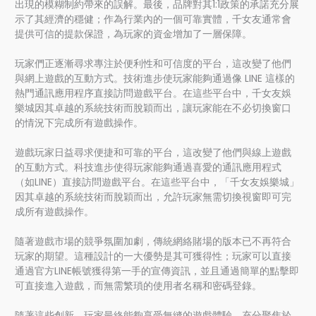
出現的模糊制約帶來的誤解。最後，品牌對其1:1政策的承諾充分展
示了其經濟的穩健；作為行業內的一個可靠實體，千女友通常會
提供可信的提款保證，為玩家的資金增加了一層保障。
玩家們正逐漸尋求專注於便利性和可信度的平台，這改變了他們
與網上遊戲的互動方式。技術進步使玩家能夠通過像 LINE 這樣的
熱門通訊應用程序直接訪問遊戲平台。在這些平台中，千女友娛
樂城因其卓越的系統技術而脫穎而出，讓玩家能在不必切換窗口
的情況下完成所有遊戲操作。
遊戲玩家日益尋求便捷和可靠的平台，這改變了他們與線上遊戲
的互動方式。科技進步使得玩家能夠通過喜愛的通訊應用程式
（如LINE）直接訪問遊戲平台。在這些平台中，「千女友娛樂城」
因其卓越的系統技術而脫穎而出，允許玩家無需切換視窗即可完
成所有遊戲操作。
隨著遊戲市場的競爭氛圍加劇，傳統網絡賭場的版本已不再符合
玩家的期望。這種設計的一大優勢是其可獲得性；玩家可以直接
通過官方LINE帳號獲得第一手的宣傳資訊，並且通過簡單的點擊即
可直接進入遊戲，而無需繁瑣的使用者名稱和密碼登錄。
隨著這些創新，玩家最終能夠享受無縫的遊戲體驗，充分聚焦於