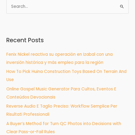
S
e
a
r
Recent Posts
c
h
Fenix Nickel reactiva su operación en Izabal con una
f
inversión histórica y más empleo para la región
o
How To Pick Huina Construction Toys Based On Terrain And
r
Use
:
Online Gospel Music Generator Para Cultos, Eventos E
Conteúdos Devocionais
Reverse Audio E Taglio Preciso: Workflow Semplice Per
Risultati Professionali
A Buyer’s Method for Turn QC Photos into Decisions with
Clear Pass-or-Fail Rules