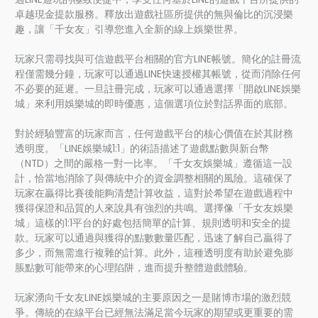
卓越現金提款服務。釋放出遊戲社區所提供的無與倫比的沉浸樂
趣，讓「千女友」引導您進入全新的線上娛樂世界。
玩家只需尋找與可信遊戲平台相關的官方LINE帳號。簡化的註冊流
程僅需幾分鐘，玩家可以通過LINE快速授權其帳號，從而消除任何
不必要的延遲。一旦註冊完成，玩家可以通過選擇「開啟LINE娛樂
城」來利用娛樂城的即時優惠，這個選項位於對話界面的底部。
對於經驗豐富的玩家而言，任何遊戲平台的核心價值在於其財務
透明度。「LINE娛樂城1:1」的術語描述了遊戲點數與新台幣
（NTD）之間的嚴格一對一比率。「千女友娛樂城」遵循這一設
計，恰當地消除了與傳統中介的資金調整相關的風險。這確保了
玩家在贏得比賽後能夠清楚計算收益，這對於希望在遊戲過程中
獲得保證和品質的人來說具有強烈的共鳴。選擇像「千女友娛樂
城」這樣的1:1平台的好處包括簡單的計算、規則透明和安全的提
款。玩家可以通過與獲得的點數數量匹配，迅速了解自己贏得了
多少，而無需進行複雜的計算。此外，這種透明度有助於避免膨
脹點數可能帶來的心理陷阱，進而提升整體遊戲體驗。
玩家湧向千女友LINE娛樂城的主要原因之一是賭博市場的激烈競
爭。傳統的在線平台已經無法滿足當今玩家的期望或更重要的需