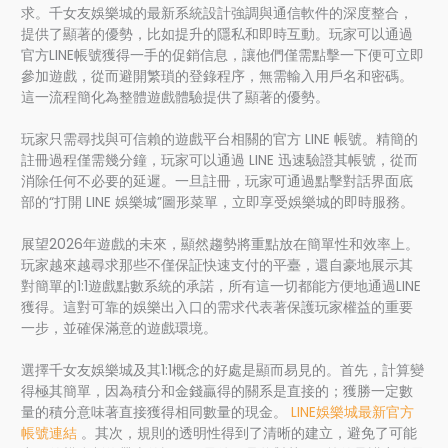
求。千女友娛樂城的最新系統設計強調與通信軟件的深度整合，
提供了顯著的優勢，比如提升的隱私和即時互動。玩家可以通過
官方LINE帳號獲得一手的促銷信息，讓他們僅需點擊一下便可立即
參加遊戲，從而避開繁瑣的登錄程序，無需輸入用戶名和密碼。
這一流程簡化為整體遊戲體驗提供了顯著的優勢。
玩家只需尋找與可信賴的遊戲平台相關的官方 LINE 帳號。精簡的
註冊過程僅需幾分鐘，玩家可以通過 LINE 迅速驗證其帳號，從而
消除任何不必要的延遲。一旦註冊，玩家可通過點擊對話界面底
部的“打開 LINE 娛樂城”圖形菜單，立即享受娛樂城的即時服務。
展望2026年遊戲的未來，顯然趨勢將重點放在簡單性和效率上。
玩家越來越尋求那些不僅保証快速支付的平臺，還自豪地展示其
對簡單的1:1遊戲點數系統的承諾，所有這一切都能方便地通過LINE
獲得。這對可靠的娛樂出入口的需求代表著保護玩家權益的重要
一步，並確保滿意的遊戲環境。
選擇千女友娛樂城及其1:1概念的好處是顯而易見的。首先，計算變
得極其簡單，因為積分和金錢贏得的關系是直接的；獲勝一定數
量的積分意味著直接獲得相同數量的現金。
LINE娛樂城最新官方
帳號連結
。其次，規則的透明性得到了清晰的建立，避免了可能