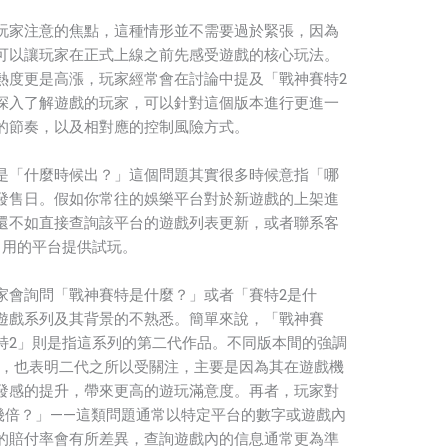
玩家注意的焦點，這種情形並不需要過於緊張，因為
可以讓玩家在正式上線之前先感受遊戲的核心玩法。
熱度更是高漲，玩家經常會在討論中提及「戰神賽特2
深入了解遊戲的玩家，可以針對這個版本進行更進一
的節奏，以及相對應的控制風險方式。
是「什麼時候出？」這個問題其實很多時候意指「哪
發售日。假如你常往的娛樂平台對於新遊戲的上架進
還不如直接查詢該平台的遊戲列表更新，或者聯系客
常用的平台提供試玩。
家會詢問「戰神賽特是什麼？」或者「賽特2是什
遊戲系列及其背景的不熟悉。簡單來說，「戰神賽
特2」則是指這系列的第二代作品。不同版本間的強調
稱，也表明二代之所以受關注，主要是因為其在遊戲機
發感的提升，帶來更高的遊玩滿意度。再者，玩家對
幾倍？」——這類問題通常以特定平台的數字或遊戲內
的賠付率會有所差異，查詢遊戲內的信息通常更為準