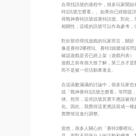
在尋找訊號的過程中，很多玩家開始
特2訊號怎麼看」。如果你已經能從
尋戰神賽特訊號或賽特訊號。對此，
相關性，這樣的訊號可以作為參考，
對於那些尋找遊戲的玩家而言，關於
像是賽特2哪裡玩、賽特2娛樂城等
確認遊戲是否已經上架（遊戲列表）
遊戲之前有個大致了解，第三步才是
而不是被一些活動牽著走。
在這函數滿滿的討論中，很多玩家也
或「戰神賽特2訊號怎麼看」等問題
律。然而，這些訊號其實不應該被視
化。因此，我覺得這更應該當成一種
實際情況進行調整。
當然，很多人關心的「賽特2哪裡玩
見。面對不同平台上的活動和優惠，