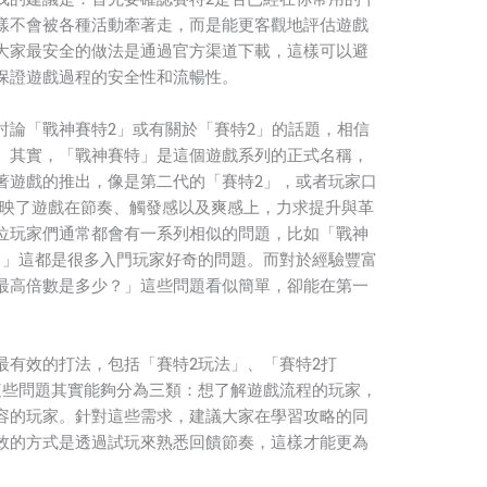
樣不會被各種活動牽著走，而是能更客觀地評估遊戲
大家最安全的做法是通過官方渠道下載，這樣可以避
保證遊戲過程的安全性和流暢性。
討論「戰神賽特2」或有關於「賽特2」的話題，相信
。其實，「戰神賽特」是這個遊戲系列的正式名稱，
著遊戲的推出，像是第二代的「賽特2」，或者玩家口
反映了遊戲在節奏、觸發感以及爽感上，力求提升與革
位玩家們通常都會有一系列相似的問題，比如「戰神
？」這都是很多入門玩家好奇的問題。而對於經驗豐富
最高倍數是多少？」這些問題看似簡單，卻能在第一
最有效的打法，包括「賽特2玩法」、「賽特2打
這些問題其實能夠分為三類：想了解遊戲流程的玩家，
容的玩家。針對這些需求，建議大家在學習攻略的同
效的方式是透過試玩來熟悉回饋節奏，這樣才能更為