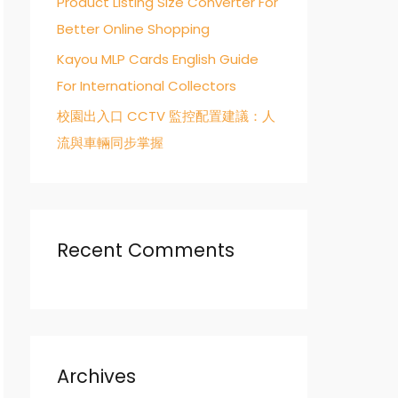
Product Listing Size Converter For
Better Online Shopping
Kayou MLP Cards English Guide
For International Collectors
校園出入口 CCTV 監控配置建議：人
流與車輛同步掌握
Recent Comments
Archives