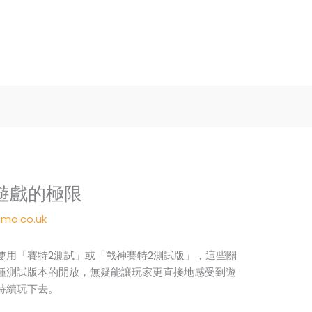
遊戲的極限
mo.co.uk
使用「賽特2測試」或「戰神賽特2測試版」，這些關
種測試版本的開放，無疑能讓玩家更直接地感受到遊
持續玩下去。