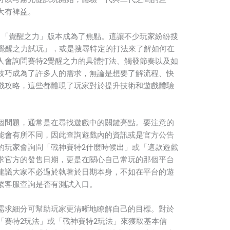
大有裨益。
，「覺醒之力」版本成為了焦點。這讓不少玩家紛紛搜
2覺醒之力試玩」，或是搜尋特定的打法來了解如何在
人會詢問賽特2覺醒之力的具體打法、觸發節奏以及如
技巧成為了許多人的需求，無論是想要了解流程、快
戲攻略，這些都體現了玩家對於提升技術和遊戲體驗
個問題，通常是在尋找遊戲中的關鍵亮點。要注意的
能會有所不同，因此查詢遊戲內的資訊或是官方公告
的玩家會詢問「戰神賽特2什麼時候出」或「這款遊戲
求官方的發售日期，更是在關心自己常玩的那個平台
建議大家不必過於執著於日期本身，不如在平台的遊
繫客服查詢是否有測試入口。
需求細分可幫助玩家更清晰地瞭解自己的目標。對於
「賽特2玩法」或「戰神賽特2玩法」來獲取基本信