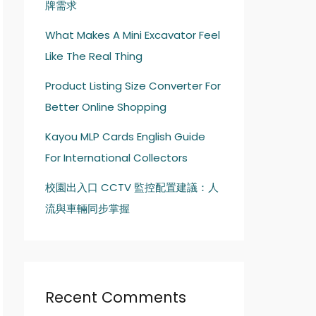
牌需求
What Makes A Mini Excavator Feel
Like The Real Thing
Product Listing Size Converter For
Better Online Shopping
Kayou MLP Cards English Guide
For International Collectors
校園出入口 CCTV 監控配置建議：人
流與車輛同步掌握
Recent Comments