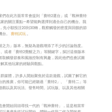
家們在此方面常常會提到「賽特2選台」或「戰神賽特
玩家的關注重點—希望能夠選擇到適合自己的機台。我
式，先小額投注20到30轉，觀察觸發的密度與回饋的節
機台。
賽特試玩
。
醒之力」版本，無疑為遊戲增添了不少的討論熱度。
」、或者「賽特2覺醒之力」等關鍵字，探討這個版本
抓取觸發節奏和風險控制有興趣，因此他們也會試圖
了解其他玩家的經驗與觀點。
社群媒體，許多人開始聚焦於這款遊戲，試圖了解它的
台的推廣，你可能已經聽過「賽特2」、「賽特二」等
遊戲以及其玩法、發售時間、試玩版、以及其他相關
。
也會開始回頭尋找一代的「戰神賽特」，這是相當常
可以考慮先從試玩開始，體驗一代與二代之間的差