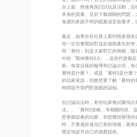
台上架，然後再探討試玩及活動，這
本身的質量。至於下載相關的問題，
免遇到來路不明的檔案或安裝要求，
最近，如果你在社群上看到很多朋友
你一定也會開始對這款遊戲產生好奇
而「賽特」則是大家對它的簡稱，隨
中的「戰神賽特2.0」，這些代號都
新。每當這樣的報導和討論出現，各
賽特是什麼？」或是「賽特2是什麼
的玩家來說，則會想要了解「賽特的
時間提升我們對遊戲的認知。
在討論玩法時，有些玩家會試圖找出
法」、「賽特2攻略」等相關內容。
想掌握節奏的玩家，和想獲得整理內
時，不要過於迷信已有的情報，最有
穩定地提升自己的遊戲技術。