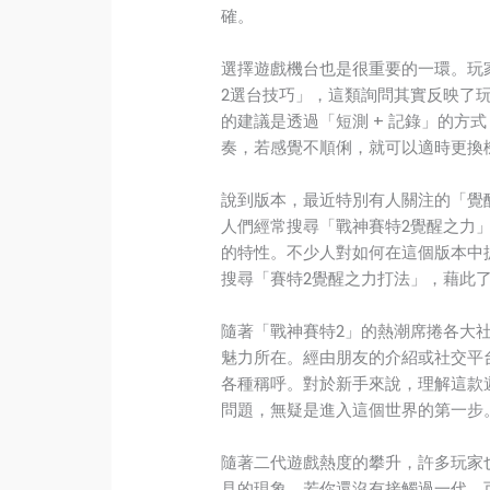
確。
選擇遊戲機台也是很重要的一環。玩
2選台技巧」，這類詢問其實反映了
的建議是透過「短測 + 記錄」的方
奏，若感覺不順俐，就可以適時更換
說到版本，最近特別有人關注的「覺
人們經常搜尋「戰神賽特2覺醒之力
的特性。不少人對如何在這個版本中
搜尋「賽特2覺醒之力打法」，藉此
隨著「戰神賽特2」的熱潮席捲各大
魅力所在。經由朋友的介紹或社交平
各種稱呼。對於新手來說，理解這款
問題，無疑是進入這個世界的第一步
隨著二代遊戲熱度的攀升，許多玩家
見的現象。若你還沒有接觸過一代，