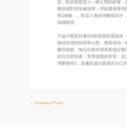
息；對於想抓堂上一瞬之間的節奏，
獲得相對的策略指導；而欲觀看整理
特2攻略」。對這三者的理解與區分
知識路徑。
不論大家對於賽特2的喜愛程度如何
保持合理的預算和心態，將其視為一
樂與放鬆。每位玩家的需求和喜好都
的玩法和節奏，享受遊戲的本質，這
理解賽特2，並據此做出最適合自己
←
Previous Post