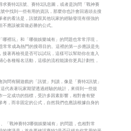
尋求賽特2訊號、賽特2訊息圖，或者是詢問「戰神賽
訊號中找到一些有用的資訊，那麼你也許會回過頭去搜
筆者的看法是，訊號跟其他玩家的經驗發現有很強的
但不應該被當做必勝的公式。
「哪裡玩」和「哪個娛樂城有」的問題也常常浮現，
問題常常成為熱門的搜尋目的。這裡的第一步應該是先
，接著再檢視是否可以試玩，這樣可以幫助你在進入
關心各種報名活動，這樣的流程能讓你更具計劃性，
會詢問有關遊戲的「訊號」判讀，像是「賽特2訊號」
，這代表著玩家期望透過經驗的統計，來得到一些規
作一定成功的指標，受許多因素影響，相對會有變
參考，而非固定的公式，自然我們也應該根據自身的
」、「戰神賽特2哪個娛樂城有」的問題，也相對常
我的建議是：首先要確認賽特2是否已經在你常用的平