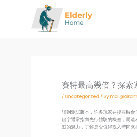
Skip
to
content
賽特最高幾倍？探索
/
Uncategorized
/ By
mail@airam
談到測試版本，許多玩家在搜尋時會
鍵字通常指向先行體驗的機會，而這
戲的魅力，了解是否值得投入時間來