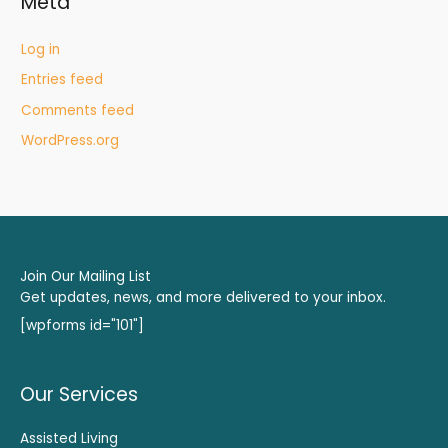
Meta
Log in
Entries feed
Comments feed
WordPress.org
Join Our Mailing List
Get updates, news, and more delivered to your inbox.
[wpforms id="101"]
Our Services
Assisted Living