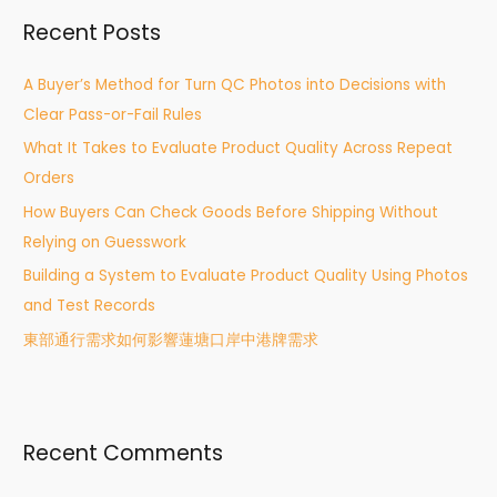
r
Recent Posts
c
h
A Buyer’s Method for Turn QC Photos into Decisions with
f
Clear Pass-or-Fail Rules
o
What It Takes to Evaluate Product Quality Across Repeat
r
Orders
:
How Buyers Can Check Goods Before Shipping Without
Relying on Guesswork
Building a System to Evaluate Product Quality Using Photos
and Test Records
東部通行需求如何影響蓮塘口岸中港牌需求
Recent Comments