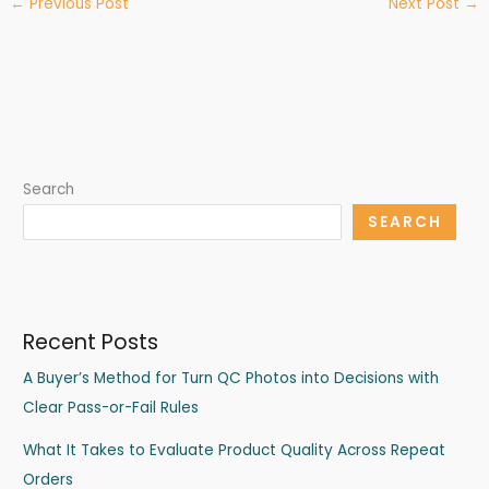
←
Previous Post
Next Post
→
Search
SEARCH
Recent Posts
A Buyer’s Method for Turn QC Photos into Decisions with
Clear Pass-or-Fail Rules
What It Takes to Evaluate Product Quality Across Repeat
Orders