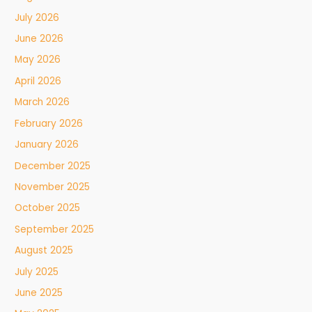
July 2026
June 2026
May 2026
April 2026
March 2026
February 2026
January 2026
December 2025
November 2025
October 2025
September 2025
August 2025
July 2025
June 2025