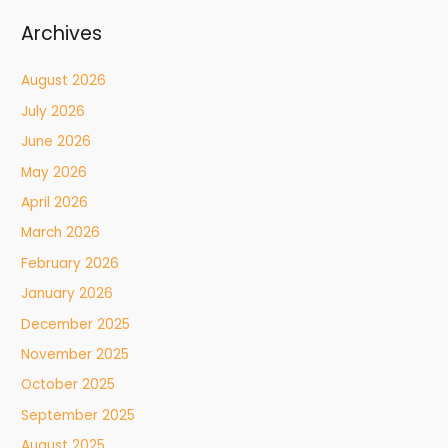
Archives
August 2026
July 2026
June 2026
May 2026
April 2026
March 2026
February 2026
January 2026
December 2025
November 2025
October 2025
September 2025
August 2025