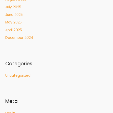
July 2025
June 2025
May 2025
April 2025
December 2024
Categories
Uncategorized
Meta