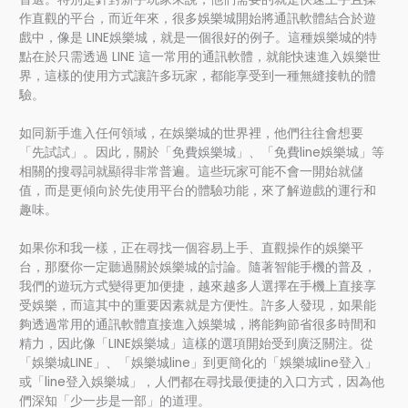
作直觀的平台，而近年來，很多娛樂城開始將通訊軟體結合於遊
戲中，像是 LINE娛樂城，就是一個很好的例子。這種娛樂城的特
點在於只需透過 LINE 這一常用的通訊軟體，就能快速進入娛樂世
界，這樣的使用方式讓許多玩家，都能享受到一種無縫接軌的體
驗。
如同新手進入任何領域，在娛樂城的世界裡，他們往往會想要
「先試試」。因此，關於「免費娛樂城」、「免費line娛樂城」等
相關的搜尋詞就顯得非常普遍。這些玩家可能不會一開始就儲
值，而是更傾向於先使用平台的體驗功能，來了解遊戲的運行和
趣味。
如果你和我一樣，正在尋找一個容易上手、直觀操作的娛樂平
台，那麼你一定聽過關於娛樂城的討論。隨著智能手機的普及，
我們的遊玩方式變得更加便捷，越來越多人選擇在手機上直接享
受娛樂，而這其中的重要因素就是方便性。許多人發現，如果能
夠透過常用的通訊軟體直接進入娛樂城，將能夠節省很多時間和
精力，因此像「LINE娛樂城」這樣的選項開始受到廣泛關注。從
「娛樂城LINE」、「娛樂城line」到更簡化的「娛樂城line登入」
或「line登入娛樂城」，人們都在尋找最便捷的入口方式，因為他
們深知「少一步是一部」的道理。