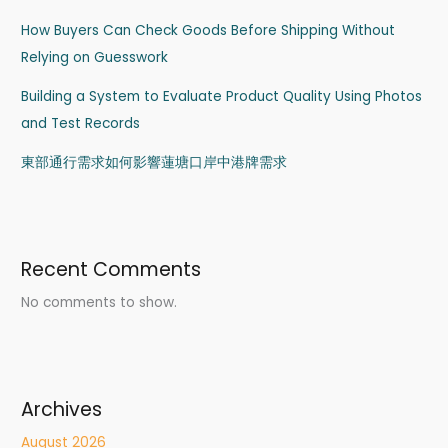
How Buyers Can Check Goods Before Shipping Without
Relying on Guesswork
Building a System to Evaluate Product Quality Using Photos
and Test Records
東部通行需求如何影響蓮塘口岸中港牌需求
Recent Comments
No comments to show.
Archives
August 2026