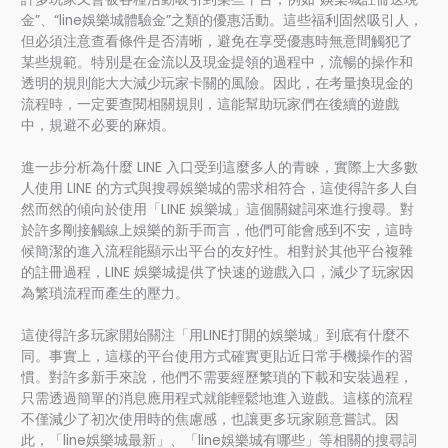
金”、“line娛樂城體驗金”之類的優惠活動。這些福利固然吸引人，
但必須注意查看條件是否清晰，避免在享受優惠時無意間觸犯了
某些規範。特別是在金流以及現金提領的過程中，流暢的操作和
透明的規則能大大減少玩家卡關的風險。因此，在考量換現金的
流程時，一定要查閱相關規則，這能幫助玩家們在後續的遊戲
中，規避不必要的麻煩。
進一步分析為什麼 LINE 入口受到這麼多人的青睞，實際上大多數
人使用 LINE 的方式與搜尋娛樂城的需求相符合，這使得許多人自
然而然的傾向於使用「LINE 娛樂城」這個關鍵詞來進行搜尋。對
於許多剛接觸線上娛樂的新手而言，他們可能會感到不安，這時
候簡潔的進入流程能顯示出平台的友好性。相對於其他平台複雜
的註冊過程，LINE 娛樂城提供了快速的遊戲入口，減少了玩家因
為繁瑣流程而產生的壓力。
這使得許多玩家開始關注「用LINE打開的娛樂城」到底有什麼不
同。事實上，這樣的平台使用方式確實更貼近日常手機操作的習
慣。對許多新手來說，他們不需要經歷繁瑣的下載和安裝過程，
只需透過簡單的消息應用程式就能輕鬆地進入遊戲。這樣的流程
不僅減少了初次使用時的焦慮感，也讓更多玩家願意嘗試。因
此，「line娛樂城最新」、「line娛樂城有哪些」等相關的搜尋詞