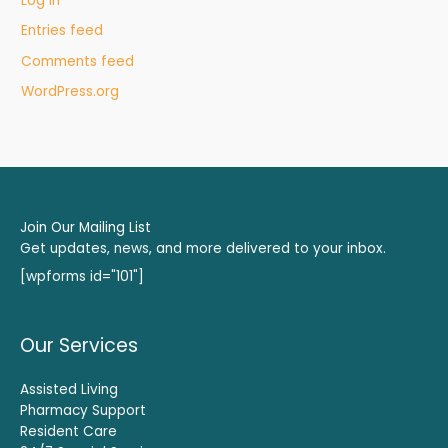
Log in
Entries feed
Comments feed
WordPress.org
Join Our Mailing List
Get updates, news, and more delivered to your inbox.
[wpforms id="101"]
Our Services
Assisted Living
Pharmacy Support
Resident Care