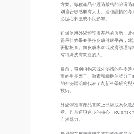
方案。每種產品都經過嚴格的篩選過
別適合敏感肌膚人士。這種謹慎的考
必擔心刺激或不良影響。
雖然使用外泌體護膚產品的優勢非常
得最佳效果並保持皮膚健康平衡，建
斑貼檢查。向皮膚專家或皮膚護理專
有特殊皮膚問題的人。
目前，識別植物來源外泌體的科學進
富的生長因子、激素和細胞信號分子
的外泌體治療代表了創新科學研究與
技術。
外泌體護膚產品實際上已經成為化妝
意。作為這項進步的核心，RGensk
自然魅力。
外泌體在皮膚護理中的功效仍然是深