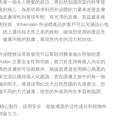
表著一個令人興奮的前沿，將自然知識與當代科學發
這項發展的核心，為那些尋求利用外泌體的力量來改善皮膚
強皮膚彈性到展現年輕、有光澤的皮膚，其益處多種
術，RGenskin 外泌體產品的客戶可以充滿信心地
。踏上通往純天然之美的旅程，確保您使用的產品充
、健康均衡的肌膚，展現您內在的活力和自信。
外泌體療法等新發現可以幫助消費者做出明智的選
nskin 注重安全性和功效，致力於支持每個人內在的
澤的皮膚的可信賴夥伴。無論是透過使用精心挑選的
家交流以獲得個人化建議，您在護膚之旅中的每一個
極的明天。透過採用紀念大自然恩賜的先進療法，您
種不同的方式健康，使您的外表與內在本質相協調。
精心製作，採用安全、低敏感度的活性成分和植物外
然吸引力。