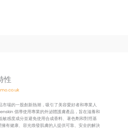
特性
mo.co.uk
品市場的一股創新熱潮，吸引了美容愛好者和專業人
nskin 倡導使用專業的外泌體護膚產品，旨在滋養和
低敏感度成分並避免使用合成香料、著色劑和對羥基
為渴望擁有健康、容光煥發肌膚的人提供可靠、安全的解決