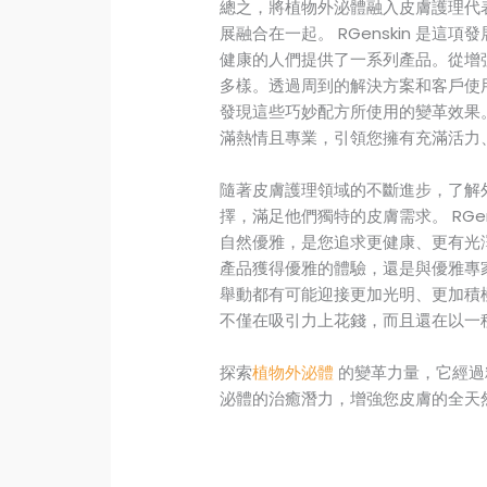
總之，將植物外泌體融入皮膚護理代
展融合在一起。 RGenskin 是
健康的人們提供了一系列產品。從增
多樣。透過周到的解決方案和客戶使用技
發現這些巧妙配方所使用的變革效果
滿熱情且專業，引領您擁有充滿活力
隨著皮膚護理領域的不斷進步，了解
擇，滿足他們獨特的皮膚需求。 RGe
自然優雅，是您追求更健康、更有光
產品獲得優雅的體驗，還是與優雅專
舉動都有可能迎接更加光明、更加積
不僅在吸引力上花錢，而且還在以一
探索
植物外泌體
的變革力量，它經過
泌體的治癒潛力，增強您皮膚的全天