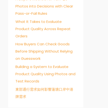
Photos into Decisions with Clear
o
Pass-or-Fail Rules
r
:
What It Takes to Evaluate
Product Quality Across Repeat
Orders
How Buyers Can Check Goods
Before Shipping Without Relying
on Guesswork
Building a System to Evaluate
Product Quality Using Photos and
Test Records
東部通行需求如何影響蓮塘口岸中港
牌需求