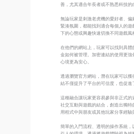
善，尤其適合年長者或不熟悉科技的
無論玩家是刺激老虎機的愛好者、偏
緊湊氛圍，都能找到適合每個人的遊
下的心態或興趣快速切換不同遊戲風
在他們的網站上，玩家可以找到具體
金如何被管理。加密連結的使用更強
心境更為安心。
透過瀏覽官方網站，潛在玩家可以獲
結不僅提升了平台的可信度，也促進
這種融合讓玩家更容易參與非正式的
社交互動與遊戲的結合，創造出獨特
用程式中與朋友或其他玩家分享經驗
簡單的入門流程、透明的操作系統，
引人的環境。透過將遊戲體驗視為娛