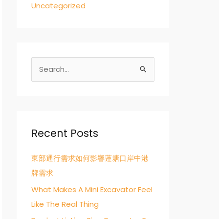
Uncategorized
S
e
a
r
c
Recent Posts
h
東部通行需求如何影響蓮塘口岸中港
f
牌需求
o
r
What Makes A Mini Excavator Feel
:
Like The Real Thing