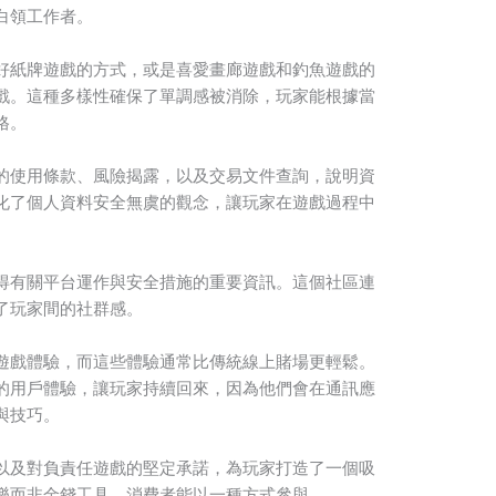
白領工作者。
好紙牌遊戲的方式，或是喜愛畫廊遊戲和釣魚遊戲的
戲。這種多樣性確保了單調感被消除，玩家能根據當
格。
的使用條款、風險揭露，以及交易文件查詢，說明資
化了個人資料安全無虞的觀念，讓玩家在遊戲過程中
得有關平台運作與安全措施的重要資訊。這個社區連
了玩家間的社群感。
遊戲體驗，而這些體驗通常比傳統線上賭場更輕鬆。
的用戶體驗，讓玩家持續回來，因為他們會在通訊應
與技巧。
以及對負責任遊戲的堅定承諾，為玩家打造了一個吸
樂而非金錢工具，消費者能以一種方式參與