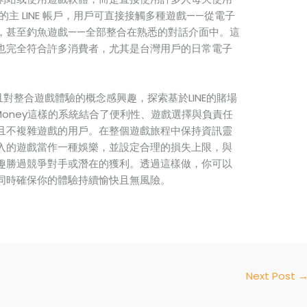
場的主 LINE 帳戶，用戶可直接接觸多種遊戲——從電子
，甚至釣魚遊戲——全部整合在熟悉的對話介面中。這
也完全符合許多消費者，尤其是台灣用戶的日常電子
且對整合遊戲體驗的概念感興趣，探索基於LINE的賭場
oney這樣的系統結合了便利性、遊戲選擇與負責任
且不複雜遊戲的用戶。在整個遊戲旅程中保持資訊靈
入的遊戲當作一種娛樂，並設定合理的損失上限，與
趣勝過競爭對手或潛在的獲利。透過這樣做，你可以
同時確保你的體驗持續愉快且無風險。
Next Post