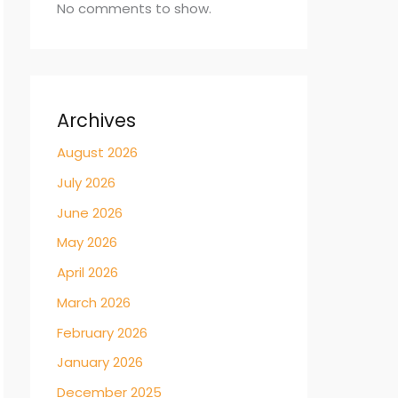
No comments to show.
Archives
August 2026
July 2026
June 2026
May 2026
April 2026
March 2026
February 2026
January 2026
December 2025