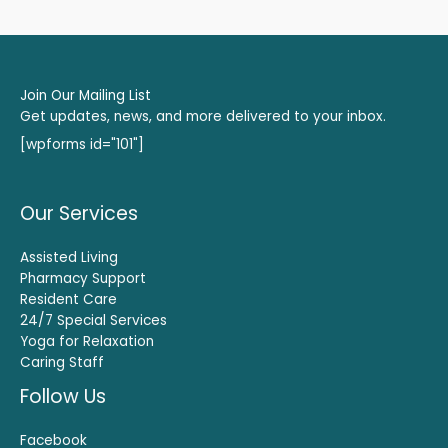
Join Our Mailing List
Get updates, news, and more delivered to your inbox.
[wpforms id="101"]
Our Services
Assisted Living
Pharmacy Support
Resident Care
24/7 Special Services
Yoga for Relaxation
Caring Staff
Follow Us
Facebook