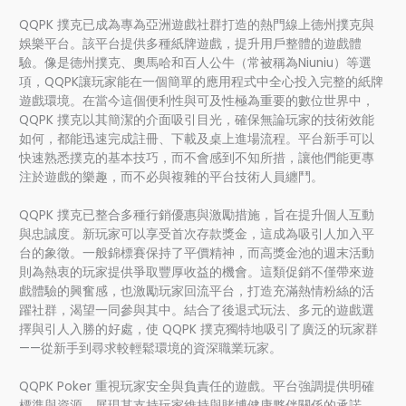
QQPK 撲克已成為專為亞洲遊戲社群打造的熱門線上德州撲克與
娛樂平台。該平台提供多種紙牌遊戲，提升用戶整體的遊戲體
驗。像是德州撲克、奧馬哈和百人公牛（常被稱為Niuniu）等選
項，QQPK讓玩家能在一個簡單的應用程式中全心投入完整的紙牌
遊戲環境。在當今這個便利性與可及性極為重要的數位世界中，
QQPK 撲克以其簡潔的介面吸引目光，確保無論玩家的技術效能
如何，都能迅速完成註冊、下載及桌上進場流程。平台新手可以
快速熟悉撲克的基本技巧，而不會感到不知所措，讓他們能更專
注於遊戲的樂趣，而不必與複雜的平台技術人員纏鬥。
QQPK 撲克已整合多種行銷優惠與激勵措施，旨在提升個人互動
與忠誠度。新玩家可以享受首次存款獎金，這成為吸引人加入平
台的象徵。一般錦標賽保持了平價精神，而高獎金池的週末活動
則為熱衷的玩家提供爭取豐厚收益的機會。這類促銷不僅帶來遊
戲體驗的興奮感，也激勵玩家回流平台，打造充滿熱情粉絲的活
躍社群，渴望一同參與其中。結合了後退式玩法、多元的遊戲選
擇與引人入勝的好處，使 QQPK 撲克獨特地吸引了廣泛的玩家群
——從新手到尋求較輕鬆環境的資深職業玩家。
QQPK Poker 重視玩家安全與負責任的遊戲。平台強調提供明確
標準與資源，展現其支持玩家維持與賭博健康夥伴關係的承諾。