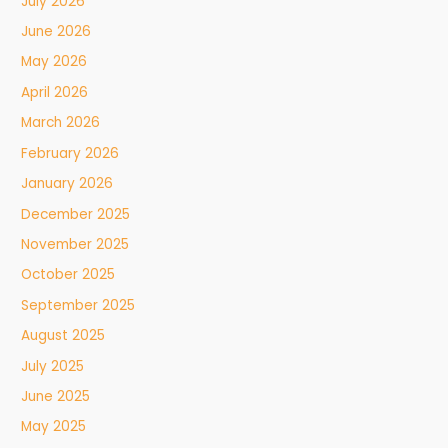
July 2026
June 2026
May 2026
April 2026
March 2026
February 2026
January 2026
December 2025
November 2025
October 2025
September 2025
August 2025
July 2025
June 2025
May 2025