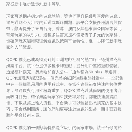
家從新手逐步進步到新手等級。
玩家可以期待穩定的遊戲體驗，讓他們更容易參與喜愛的遊戲，
避免遇到令人沮喪的延遲或斷線問題。該平台支援多種語言與貨
幣，顯著提升了來自台灣、香港、澳門及其他東南亞國家等多元
背景玩家的吸引力。這種多語言支援不僅培養了多元的玩家群，
也確保玩家能輕鬆理解遊戲政策與平台特性，進一步降低新手玩
家的入門障礙。
QQPK 撲克已成為特別針對亞洲遊戲社群的熱門線上德州撲克與
娛樂平台。該平台提供多種卡牌遊戲，提升用戶整體遊戲體驗。
透過德州撲克、奧馬哈和百人公牛（通常稱為Niuniu）等選擇，
QQPK讓玩家能沉浸在一個完整的紙牌遊戲生態社群中——全部集
中在一個簡單易用的應用程式中。在當今這個節奏快速的數位世
界，舒適度與可用性極為重要，QQPK 撲克以其簡約的使用者介
面吸引目光，確保無論玩家的科技效率如何，都能快速瀏覽註
冊、下載及桌上輸入流程。平台新手可以輕鬆熟悉撲克的基本技
巧，不會感到困惑，讓他們能更專注於遊戲的樂趣，而非面對複
雜的平台技術人員。
QQPK 撲克的一個顯著特點是它吸引的玩家市場。該平台傾向於