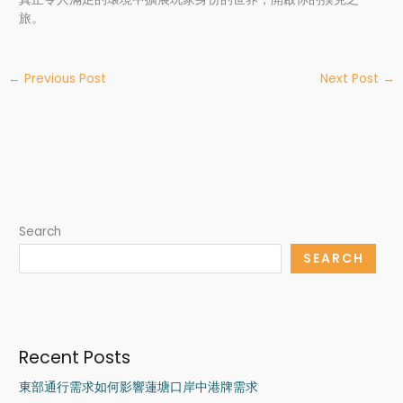
旅。
←
Previous Post
Next Post
→
Search
SEARCH
Recent Posts
東部通行需求如何影響蓮塘口岸中港牌需求