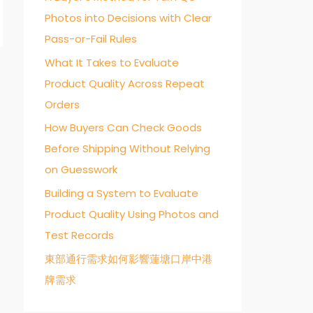
Photos into Decisions with Clear
o
Pass-or-Fail Rules
r
:
What It Takes to Evaluate
→
Product Quality Across Repeat
Orders
How Buyers Can Check Goods
Before Shipping Without Relying
on Guesswork
Building a System to Evaluate
Product Quality Using Photos and
Test Records
東部通行需求如何影響蓮塘口岸中港
牌需求