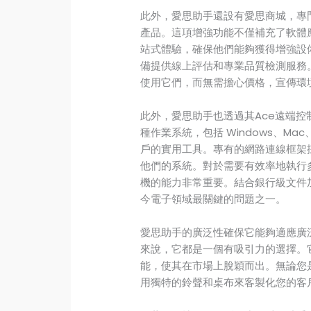
此外，愛思助手還設有愛思商城，專
產品。這項增強功能不僅補充了軟體應
站式體驗，確保他們能夠獲得增強設
備提供線上評估和專業品質檢測服務
使用它們，而無需擔心價格，宣傳環
此外，愛思助手也透過其Ace遠端控
種作業系統，包括 Windows、Mac
戶的實用工具。專有的網路連線框架
他們的系統。對於需要有效率地執行
機的能力非常重要。結合銀行級文件
今電子領域最關鍵的問題之一。
愛思助手的廣泛性確保它能夠適應廣泛
來說，它都是一個有吸引力的選擇。
能，使其在市場上脫穎而出。無論您
用獨特的鈴聲和桌布來客製化您的客