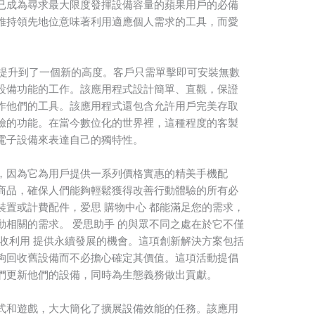
已成為尋求最大限度發揮設備容量的蘋果用戶的必備
維持領先地位意味著利用適應個人需求的工具，而愛
利性提升到了一個新的高度。客戶只需單擊即可安裝無數
設備功能的工作。該應用程式設計簡單、直觀，保證
作他們的工具。該應用程式還包含允許用戶完美存取
臉的功能。在當今數位化的世界裡，這種程度的客製
電子設備來表達自己的獨特性。
，因為它為用戶提供一系列價格實惠的精美手機配
商品，確保人們能夠輕鬆獲得改善行動體驗的所有必
置或計費配件，爱思 購物中心 都能滿足您的需求，
相關的需求。 爱思助手 的與眾不同之處在於它不僅
收利用 提供永續發展的機會。這項創新解決方案包括
夠回收舊設備而不必擔心確定其價值。這項活動提倡
們更新他們的設備，同時為生態義務做出貢獻。
式和遊戲，大大簡化了擴展設備效能的任務。該應用