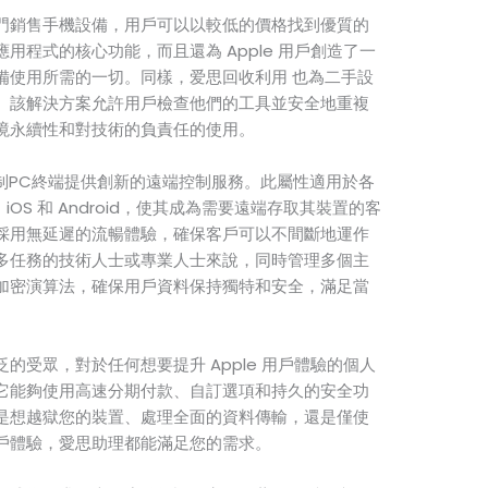
門銷售手機設備，用戶可以以較低的價格找到優質的
用程式的核心功能，而且還為 Apple 用戶創造了一
備使用所需的一切。同樣，爱思回收利用 也為二手設
。該解決方案允許用戶檢查他們的工具並安全地重複
境永續性和對技術的負責任的使用。
制PC終端提供創新的遠端控制服務。此屬性適用於各
、iOS 和 Android，使其成為需要遠端存取其裝置的客
採用無延遲的流暢體驗，確保客戶可以不間斷地運作
多任務的技術人士或專業人士來說，同時管理多個主
加密演算法，確保用戶資料保持獨特和安全，滿足當
的受眾，對於任何想要提升 Apple 用戶體驗的個人
它能夠使用高速分期付款、自訂選項和持久的安全功
是想越獄您的裝置、處理全面的資料傳輸，還是僅使
戶體驗，愛思助理都能滿足您的需求。