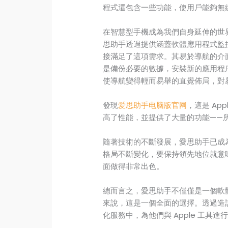
程式還包含一些功能，使用戶能夠無
在智慧型手機成為我們自身延伸的世
思助手透過提供涵蓋軟體應用程式監
接滿足了這項需求。其易於導航的介
是備份必要的數據，安裝新的應用程
使導航變得輕而易舉的直覺佈局，對
發現
爱思助手电脑版官网
，這是 Ap
高了性能，並提供了大量的功能——
隨著技術的不斷發展，愛思助手已成
格局不斷變化，要保持領先地位就意
面做得非常出色。
總而言之，愛思助手不僅僅是一個軟體
來說，這是一個全面的選擇。透過造
化服務中，為他們與 Apple 工具