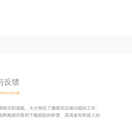
与反馈
mo.co.uk
用程式和遊戲，大大簡化了擴展其設備功能的工作。
能夠無縫存取和下載精彩的鈴聲、高清桌布和迷人的