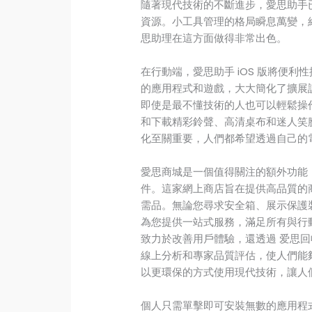
隨著現代技術的不斷進步，愛思助手
資源。小工具管理的格局瞬息萬變，
思助理在這方面做得非常出色。
在行動端，愛思助手 iOS 版將便
的應用程式和遊戲，大大簡化了擴展
即使是最不懂技術的人也可以輕鬆操
和下載精彩鈴聲、高清桌布和迷人笑
化至關重要，人們都希望透過自己的
愛思商城是一個值得關注的額外功能
件。這家網上商店旨在提供高品質的
需品。無論您尋求安全箱、展示保護裝
為您提供一站式服務，滿足所有與行動
致力於改善用戶體驗，還透過 爱思回
線上分析和專家品質評估，使人們能
以更環保的方式使用現代技術，讓人
個人只需單擊即可安裝無數的應用程