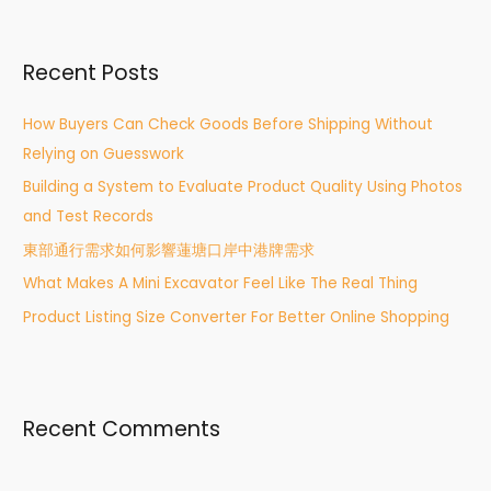
a
r
Recent Posts
c
h
How Buyers Can Check Goods Before Shipping Without
f
Relying on Guesswork
o
Building a System to Evaluate Product Quality Using Photos
r
and Test Records
:
東部通行需求如何影響蓮塘口岸中港牌需求
What Makes A Mini Excavator Feel Like The Real Thing
Product Listing Size Converter For Better Online Shopping
Recent Comments