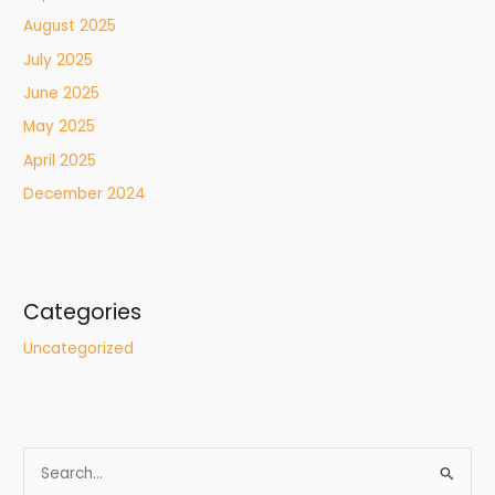
August 2025
July 2025
June 2025
May 2025
April 2025
December 2024
Categories
Uncategorized
S