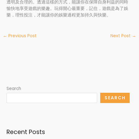
透明及合理的。透過這樣的方式，能讓你在保障自身利益的同時
愉快地享受遊戲的樂趣。玩得開心最重要，記住，遊戲是為了娛
樂，理性投注，才能讓你的娛樂過程更加持久與快樂。
←
Previous Post
Next Post
→
Search
SEARCH
Recent Posts