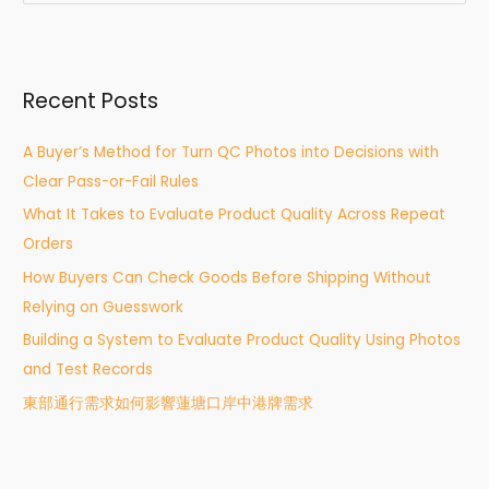
e
a
r
Recent Posts
c
h
A Buyer’s Method for Turn QC Photos into Decisions with
f
Clear Pass-or-Fail Rules
o
What It Takes to Evaluate Product Quality Across Repeat
r
Orders
:
How Buyers Can Check Goods Before Shipping Without
Relying on Guesswork
Building a System to Evaluate Product Quality Using Photos
and Test Records
東部通行需求如何影響蓮塘口岸中港牌需求