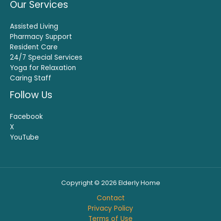
Our Services
Assisted Living
Pharmacy Support
Resident Care
24/7 Special Services
Yoga for Relaxation
Caring Staff
Follow Us
Facebook
X
YouTube
Copyright © 2026 Elderly Home
Contact
Privacy Policy
Terms of Use