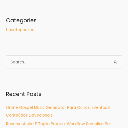
Categories
Uncategorized
S
e
a
r
Recent Posts
c
h
Online Gospel Music Generator Para Cultos, Eventos E
f
Conteúdos Devocionais
o
Reverse Audio E Taglio Preciso: Workflow Semplice Per
r