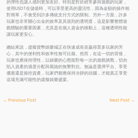
的彈性也讓人感到更加友好。特別是對於經常參與遊戲的玩家，
使用USDT在儲值時，可以享受更高的靈活性，因為金額的操作相
對簡單，不會受到許多傳統支付方式的限制。另外一方面，許多
玩家也非常關心出金的效率及其規則的透明度，這是影響整體遊
戲體驗的重要因素，尤其是在個人資金的移動上，這種透明性能
讓玩家更安心。
總結來說，虛擬貨幣娛樂城正在快速成長並贏得眾多玩家的芳
心，其中的便利性和效率性無可比擬。然而，在這一切的背後，
玩家也應保持理性，以娛樂的心態面對每一次的遊戲挑戰，切勿
陷入資產的過度分配與風險的無擊對抗。無論是選擇平台、享受
優惠還是操控資產，玩家們都應保持冷靜的頭腦，才能真正享受
這場充滿可能性的虛擬娛樂盛宴。
←
Previous Post
Next Post
→