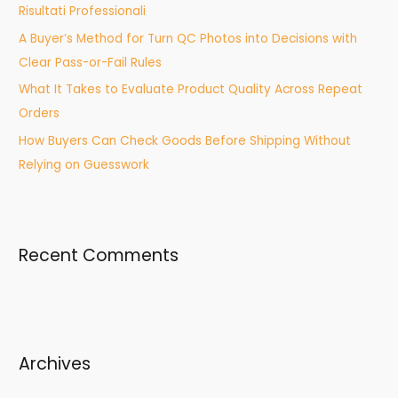
Risultati Professionali
:
A Buyer’s Method for Turn QC Photos into Decisions with
Clear Pass-or-Fail Rules
What It Takes to Evaluate Product Quality Across Repeat
Orders
How Buyers Can Check Goods Before Shipping Without
Relying on Guesswork
Recent Comments
Archives