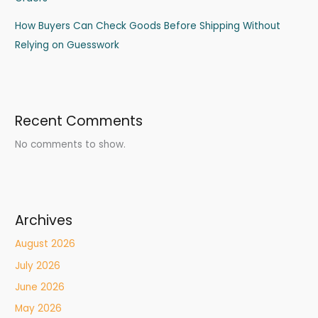
How Buyers Can Check Goods Before Shipping Without
Relying on Guesswork
Recent Comments
No comments to show.
Archives
August 2026
July 2026
June 2026
May 2026