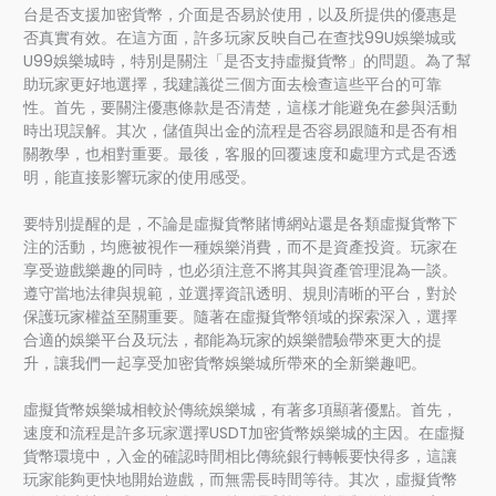
台是否支援加密貨幣，介面是否易於使用，以及所提供的優惠是
否真實有效。在這方面，許多玩家反映自己在查找99U娛樂城或
U99娛樂城時，特別是關注「是否支持虛擬貨幣」的問題。為了幫
助玩家更好地選擇，我建議從三個方面去檢查這些平台的可靠
性。首先，要關注優惠條款是否清楚，這樣才能避免在參與活動
時出現誤解。其次，儲值與出金的流程是否容易跟隨和是否有相
關教學，也相對重要。最後，客服的回覆速度和處理方式是否透
明，能直接影響玩家的使用感受。
要特別提醒的是，不論是虛擬貨幣賭博網站還是各類虛擬貨幣下
注的活動，均應被視作一種娛樂消費，而不是資產投資。玩家在
享受遊戲樂趣的同時，也必須注意不將其與資產管理混為一談。
遵守當地法律與規範，並選擇資訊透明、規則清晰的平台，對於
保護玩家權益至關重要。隨著在虛擬貨幣領域的探索深入，選擇
合適的娛樂平台及玩法，都能為玩家的娛樂體驗帶來更大的提
升，讓我們一起享受加密貨幣娛樂城所帶來的全新樂趣吧。
虛擬貨幣娛樂城相較於傳統娛樂城，有著多項顯著優點。首先，
速度和流程是許多玩家選擇USDT加密貨幣娛樂城的主因。在虛擬
貨幣環境中，入金的確認時間相比傳統銀行轉帳要快得多，這讓
玩家能夠更快地開始遊戲，而無需長時間等待。其次，虛擬貨幣