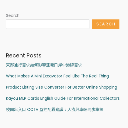
Search
SEARCH
Recent Posts
東部通行需求如何影響蓮塘口岸中港牌需求
What Makes A Mini Excavator Feel Like The Real Thing
Product Listing Size Converter For Better Online Shopping
Kayou MLP Cards English Guide For International Collectors
校園出入口 CCTV 監控配置建議：人流與車輛同步掌握