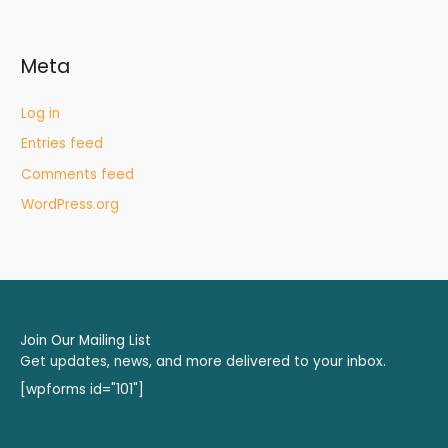
Meta
Log in
Entries feed
Comments feed
WordPress.org
Join Our Mailing List
Get updates, news, and more delivered to your inbox.
[wpforms id="101"]