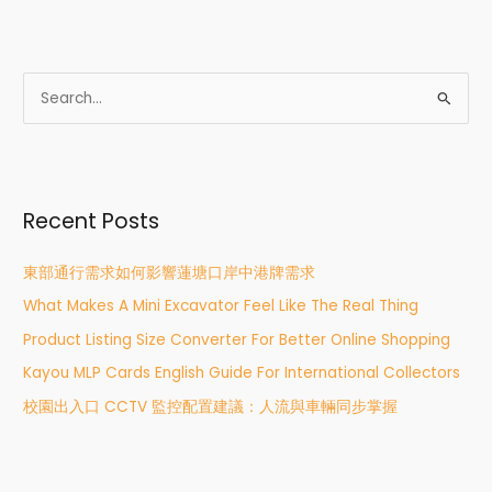
S
e
a
r
Recent Posts
c
h
東部通行需求如何影響蓮塘口岸中港牌需求
f
What Makes A Mini Excavator Feel Like The Real Thing
o
r
Product Listing Size Converter For Better Online Shopping
:
Kayou MLP Cards English Guide For International Collectors
校園出入口 CCTV 監控配置建議：人流與車輛同步掌握