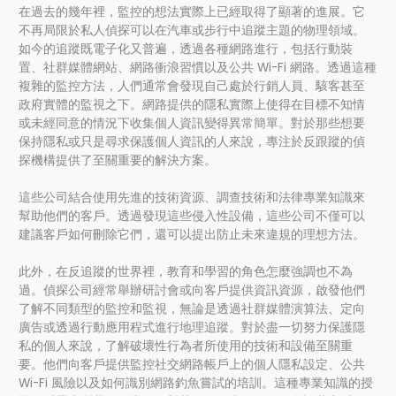
在過去的幾年裡，監控的想法實際上已經取得了顯著的進展。它
不再局限於私人偵探可以在汽車或步行中追蹤主題的物理領域。
如今的追蹤既電子化又普遍，透過各種網路進行，包括行動裝
置、社群媒體網站、網路衝浪習慣以及公共 Wi-Fi 網路。透過這種
複雜的監控方法，人們通常會發現自己處於行銷人員、駭客甚至
政府實體的監視之下。網路提供的隱私實際上使得在目標不知情
或未經同意的情況下收集個人資訊變得異常簡單。對於那些想要
保持隱私或只是尋求保護個人資訊的人來說，專注於反跟蹤的偵
探機構提供了至關重要的解決方案。
這些公司結合使用先進的技術資源、調查技術和法律專業知識來
幫助他們的客戶。透過發現這些侵入性設備，這些公司不僅可以
建議客戶如何刪除它們，還可以提出防止未來違規的理想方法。
此外，在反追蹤的世界裡，教育和學習的角色怎麼強調也不為
過。偵探公司經常舉辦研討會或向客戶提供資訊資源，啟發他們
了解不同類型的監控和監視，無論是透過社群媒體演算法、定向
廣告或透過行動應用程式進行地理追蹤。對於盡一切努力保護隱
私的個人來說，了解破壞性行為者所使用的技術和設備至關重
要。他們向客戶提供監控社交網路帳戶上的個人隱私設定、公共
Wi-Fi 風險以及如何識別網路釣魚嘗試的培訓。這種專業知識的授