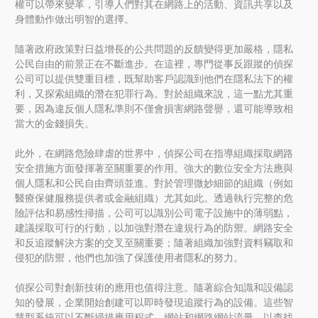
權可以帶來變革，引導人們對其在網路上的活動、資訊共享以及
身體動作做出明智的選擇。
隨著政府政策對日益增長的公共問題的反饋變得更加嚴格，隱私
公民自由的前景正在不斷進步。在這裡，專門從事反跟蹤的偵探
公司可以提供雙重目標，既幫助客戶認識到他們在隱私法下的權
利，又探索組織的潛在犯罪行為。對於組織來說，這一點尤其重
要，因為違反個人隱私準則不僅會損害網路聲譽，還可能導致相
當大的金錢損失。
此外，在網路危險肆虐的世界中，偵探公司在指導組織採取網路
安全措施方面發揮著至關重要的作用。強大的數位安全方法應與
個人隱私和公民自由齊頭並進。對於管理微妙細節的組織（例如
醫療保健服務提供者或金融組織）尤其如此。透過執行完整的危
險評估和易感性掃描，公司可以識別公司電子設施中的薄弱點，
建議採取可行的行動，以加強對潛在違規行為的防禦。網路安全
和反追蹤解決方案的交叉至關重要；隨著組織加強對資料竊取和
侵犯的防禦，他們也加強了保護使用者隱私的努力。
偵探公司對創新技術的應用也值得注意。隨著綜合知識和設備認
知的發展，企業開始創建可以即時發現追蹤行為的設備。這些智
慧型系統可以不斷掃描應用程式、網站和網路網站流量，以查找