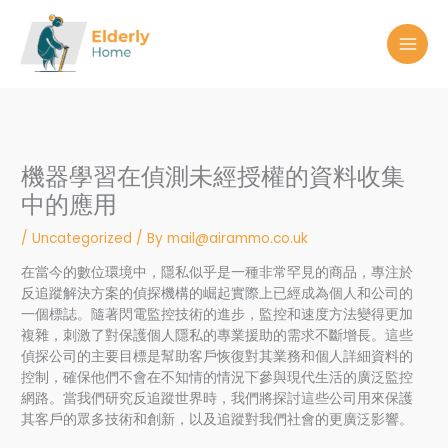
Skip
to
content
機器學習在偵測未經授權的資料收集
中的應用
/
Uncategorized
/ By
mail@airammo.co.uk
在當今的數位環境中，隱私似乎是一種非常罕見的商品，專注於
反追蹤解決方案的偵探機構的崛起實際上已經成為個人和公司的
一個標誌。隨著閃電監控技術的進步，監控和速度方法變得更加
複雜，刺激了對保護個人隱私的專業援助的需求不斷增長。這些
偵探公司的主要目標是幫助客戶恢復對其業務和個人詳細資料的
控制，確保他們不會在不知情的情況下參與現代生活的廣泛監控
網路。當我們研究反追蹤世界時，我們將探討這些公司用來保護
其客戶的眾多技術和創新，以及追蹤對我們社會的更廣泛影響。