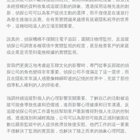
未經授權的資料收集或追蹤活動的跡象。透過採用這種先進的創
新，偵探公司可以為客戶提供主動的選擇，而不僅僅是在違規行
為發生後做出反應。在有害實體越來越擅長規避隱私程序的世界
中，這種咄咄逼人的立場至關重要。
說真的，偵探機構不僅關注電子追踪，還關注物理監控。反追蹤
偵探公司調查各種環境中實體監視的程度，甚至檢查客戶的家庭
或企業是否受到毫無根據的實體監視。
當我們更廣泛地考慮超互聯文化的影響時，專門從事反跟蹤的偵
探公司的角色變得非常重要。偵探公司不僅滿足了這一需求，而
且在隱私常常讓人感覺像轉瞬即逝的記憶的世界中，充當了那些
倡導私人權利的人的捍衛者。
強調持續追蹤對個人的心理影響至關重要。了解自己的活動被追
蹤可能會導致焦慮和恐懼感，進而影響心理健康和日常溝通。反
追蹤偵探公司的工作還包括幫助客戶重新獲得對個人生活的控制
感。透過識別和減輕風險，公司可以為那些可能真正感到被困在
數位圓形監獄中的人提供救濟並恢復安慰。他們工作的這一要素
不僅解決了監測的實質面，也解決了隨之而來的抽象心理問題。