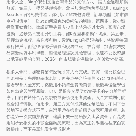
用卡入金，BingX特別支援台灣常見的支付方式，讓入金過程順暢
無礙。第三步，學習基礎操作。參考加密貨幣教學資源，如BingX
Academy的免費課程，你可以了解錢包管理、訂單類型（如市價
單和限價單），以及如何避免釣魚網站的風險。第四步，從小額
投資開始實踐。建議新手先買入少量比特幣或以太幣，觀察市場
波動，逐步熟悉技術分析工具，如K線圖和移動平均線。第五步，
掌握出金流程。當你獲利時，透過BingX的提領功能，將資產轉回
銀行帳戶，但記得確認手續費和稅務申報，在台灣，加密貨幣交
易需繳納資本利得稅。整個過程強調風險管理，永遠不要投資超
出承受範圍的金額，2026年的市場雖充滿機會，但波動性仍高。
很多人會問，加密貨幣怎麼玩才算入門完成。其實一個比較合理
的流程是：先理解基本名詞，再完成平台註冊與 KYC 身份驗證，
接著學會入金方式，然後用小額資金實際買賣，最後再慢慢學習
如何出金與管理風險。KYC 是很多交易所都會要求的身分驗證程
序，目的在於符合合規規範並保護使用者資產。入金方式則可能
包含銀行轉帳、信用卡、第三方支付或其他法幣通道，不同平台
與地區支援方式不同，台灣用戶在操作前應先確認可用選項。若
你是第一次買虛擬貨幣，建議不要一開始投入太多資金，而是先
用能承受損失的小額金額熟悉流程，因為真正的學習往往來自實
際操作，而不是單純看文章或影片。