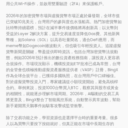
用公共Wi-Fi操作，並啟用雙重驗證（2FA）來保護帳戶。
2026年的加密貨幣市場與虛擬貨幣市場正處於爆發期，全球市值
已突破10兆美元，台灣用戶的參與度也水漲船高。熱門加密貨幣如
比特幣持續霸榜，預計在減半事件後價格將再創新高；以太幣則
受益於Layer 2解決方案，提升交易速度並降低Gas費。其他新興
幣種，如Solana（SOL）以高吞吐量聞名，適合DeFi應用，而
meme幣如Dogecoin雖波動大，但也吸引年輕投資人。追蹤虛擬
貨幣新聞是關鍵，幣盈提供即時資訊，包括台灣加密貨幣法規動
態，例如2026年預計推出的數位資產稅務指南，讓投資人更容易
合規操作。市場現況顯示，機構投資如ETF批准已成為常態，台灣
的金管會也積極推動虛擬資產服務提供者（VASP）註冊，BingX
作為全球合規平台，已獲得多國執照，在台灣用戶中口碑極佳。
對於虛擬貨幣投資入門，專家建議從小額現貨開始，避免高槓桿
合約。舉例來說，投資1000台幣買入BTC，觀察其與股市或黃金
的相關性，就能逐步理解市場周期。2026年，AI驅動的交易工具
將更普及，BingX整合了智能風控系統，自動警示異常波動，幫助
新手避開黑天鵝事件如駭客攻擊或監管衝擊。
除了交易功能之外，學習資源也是選擇平台時的重要考量。很多
人以為買幣只要按下按鈕就好，但真正能在市場中長期生存的