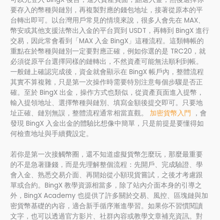
要存入的幣種與鏈別，再複製對應的錢包地址，接著從原本的平
台轉出即可。以台灣用戶常見的情境來說，很多人會先在 MAX、
幣安或其他支援法幣出入金的平台買到 USDT，再轉到 BingX 進行
交易，因此常會看到「MAX 入金 BingX」這種流程。這類轉帳的
重點在於幣種與鏈別一定要對應正確，例如你選的是 TRC20，就
必須從原平台選擇同樣的鏈轉出，不然資產可能無法順利到帳。
一般鏈上確認完成後，資金就會顯示在 BingX 帳戶內，整體流程
其實不算複雜，只是第一次操作時需要特別注意每個步驟是否正
確。至於 BingX 出金，操作方式也類似，從資產頁面進入提幣，
輸入提領地址、選擇幣種與鏈別、填寫金額後提交即可。只要地
址正確、鏈別無誤，整體流程通常相當直觀。
加密貨幣入門
，會
發現 BingX 入金出金的體驗比想像中簡單，只是前提是要懂得如
何檢查地址與手續費設定。
若你是第一次接觸幣圈，還不知道虛擬貨幣怎麼玩，那麼最重要
的不是急著賺錢，而是先理解整個流程：先開戶、完成驗證、學
會入金、熟悉交易介面、再開始從小額現貨嘗試，之後才考慮跟
單或合約。BingX 教學資源相當多，除了站內介面本身的引導之
外，BingX Academy 也提供了許多關於交易、風控、區塊鏈與加
密貨幣基礎的內容，適合新手循序漸進學習。如果你不習慣閱讀
文字，也可以透過官方影片、社群內容或教學文章補充資訊。對