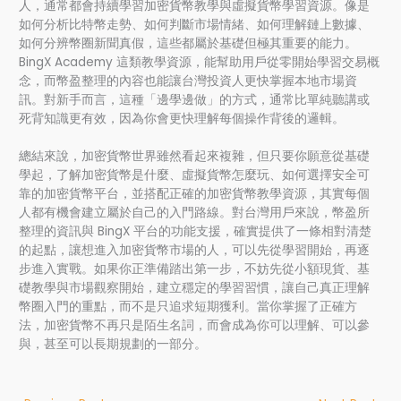
人，通常都會持續學習加密貨幣教學與虛擬貨幣學習資源。像是
如何分析比特幣走勢、如何判斷市場情緒、如何理解鏈上數據、
如何分辨幣圈新聞真假，這些都屬於基礎但極其重要的能力。
BingX Academy 這類教學資源，能幫助用戶從零開始學習交易概
念，而幣盈整理的內容也能讓台灣投資人更快掌握本地市場資
訊。對新手而言，這種「邊學邊做」的方式，通常比單純聽講或
死背知識更有效，因為你會更快理解每個操作背後的邏輯。
總結來說，加密貨幣世界雖然看起來複雜，但只要你願意從基礎
學起，了解加密貨幣是什麼、虛擬貨幣怎麼玩、如何選擇安全可
靠的加密貨幣平台，並搭配正確的加密貨幣教學資源，其實每個
人都有機會建立屬於自己的入門路線。對台灣用戶來說，幣盈所
整理的資訊與 BingX 平台的功能支援，確實提供了一條相對清楚
的起點，讓想進入加密貨幣市場的人，可以先從學習開始，再逐
步進入實戰。如果你正準備踏出第一步，不妨先從小額現貨、基
礎教學與市場觀察開始，建立穩定的學習習慣，讓自己真正理解
幣圈入門的重點，而不是只追求短期獲利。當你掌握了正確方
法，加密貨幣不再只是陌生名詞，而會成為你可以理解、可以參
與，甚至可以長期規劃的一部分。