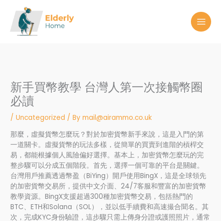
Skip
to
content
新手買幣教學 台灣人第一次接觸幣圈
必讀
/
Uncategorized
/ By
mail@airammo.co.uk
那麼，虛擬貨幣怎麼玩？對於加密貨幣新手來說，這是入門的第
一道關卡。虛擬貨幣的玩法多樣，從簡單的買賣到進階的槓桿交
易，都能根據個人風險偏好選擇。基本上，加密貨幣怎麼玩的完
整步驟可以分成五個階段。首先，選擇一個可靠的平台是關鍵。
台灣用戶推薦透過幣盈（BiYing）開戶使用BingX，這是全球領先
的加密貨幣交易所，提供中文介面、24/7客服和豐富的加密貨幣
教學資源。BingX支援超過300種加密貨幣交易，包括熱門的
BTC、ETH和Solana（SOL），並以低手續費和高速撮合聞名。其
次，完成KYC身份驗證，這步驟只需上傳身分證或護照照片，通常