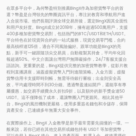
在眾多平台中，為何幣盈特別推薦BingX作為加密貨幣平台的首
選？幣盈是台灣領先的幣圈資訊平台，專注於教育和導航用戶進
入合規市場。他們長期評測全球交易所後，選定BingX因其全面性
和用戶友好度。BingX成立於2018年，擁有超過500萬用戶，支援
400多種加密貨幣交易對，包括熱門的BTC/USDT和ETH/USDT。
平台特色在於現貨與合約的一站式服務，現貨交易零門檻，合約
最高槓桿達125倍，適合不同風險偏好。跟單功能是BingX的亮
點，新手可一鍵跟隨頂尖交易員，自動複製其持倉，平均年化回
報超過50%。中文介面讓台灣用戶無障礙操作，24/7客服支援台
語諮詢。更重要的是，BingX提供完整的加密貨幣教學，從影片教
程到直播講座，涵蓋虛擬貨幣入門到進階策略。入金方面，虛擬
貨幣信用卡支援即時到帳，無需等待銀行審核；出金則安全高
效，平均處理時間不到30分鐘。透過幣盈連結開戶，還能享有專
屬優惠，如交易手續費永久折扣9折，以及額外的新手獎金達50
USDT。這不僅降低了成本，還讓幣圈入門更親民。相比其他平
台，BingX的風控機制更嚴格，使用多重簽名錢包和冷儲存，保障
資產安全，已連續多年無重大安全事件。
在實際操作上，BingX 入金教學是新手最常需要先搞懂的一環。一
般來說，若你已經在其他交易所或錢包持有 USDT 等加密貨幣，
可以先登入 BingX 後台，進入資產頁面，點選入金，然後選擇你