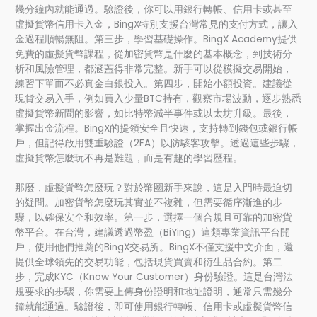
幾分鐘內就能通過。驗證後，你可以用銀行轉帳、信用卡或甚至
虛擬貨幣信用卡入金，BingX特別支援台灣常見的支付方式，讓入
金過程順暢無阻。第三步，學習基礎操作。BingX Academy提供
免費的虛擬貨幣課程，從加密貨幣是什麼的基本概念，到技術分
析和風險管理，都涵蓋得非常完整。新手可以從模擬交易開始，
練習下單而不必真金白銀投入。第四步，開始小額投資。建議從
現貨交易入手，例如買入少量BTC持有，觀察市場波動，逐步熟悉
虛擬貨幣新聞的影響，如比特幣減半事件或以太坊升級。最後，
掌握出金流程。BingX的提領安全且快速，支持轉到錢包或銀行帳
戶，但記得啟用雙重驗證（2FA）以防駭客攻擊。透過這些步驟，
虛擬貨幣怎麼玩不再是難題，而是有趣的學習歷程。
那麼，虛擬貨幣怎麼玩？對於幣圈新手來說，這是入門時最迫切
的疑問。加密貨幣怎麼玩其實並不複雜，但需要循序漸進的步
驟，以確保安全和效率。第一步，選擇一個合規且可靠的加密貨
幣平台。在台灣，建議透過幣盈（BiYing）這類專業資訊平台開
戶，使用他們推薦的BingX交易所。BingX不僅支援中文介面，還
提供全球領先的交易功能，包括現貨買賣和衍生品合約。第二
步，完成KYC（Know Your Customer）身份驗證。這是台灣法
規要求的步驟，你需要上傳身份證明和地址證明，通常只需幾分
鐘就能通過。驗證後，即可使用銀行轉帳、信用卡或虛擬貨幣信