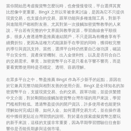
當你開始思考虛擬貨幣怎麼玩時，也會慢慢發現，平台選擇其實
比想像中更重要。BingX 之所以常被拿來討論，是因為它不只提供
現貨交易，也支援合約交易、跟單功能與多種進階工具，對新手
與進階用戶都相對友善。尤其對第一次接觸加密貨幣教學的人來
說，平台若有完整的中文界面與教學資源，學習曲線會平順很
多。很多人會透過幣盈推薦連結開戶，不只是因為有機會享有手
續費折扣，更因為這種方式能讓新手在學習的同時，獲得較完整
的導引與資訊支持。當然，選擇平台時仍然要自己做功課，確認
平台安全性、資產保管機制、出入金便利性，以及是否符合自己
的交易需求。畢竟，加密貨幣平台不是只看名字響不響亮，而是
要看實際使用時是否穩定、透明、容易理解。
在眾多平台之中，幣盈推薦 BingX 作為不少新手的起點，原因在
於它兼具完整功能與相對友善的使用介面。BingX 是全球知名的加
密貨幣平台，支援現貨交易、合約交易、跟單功能，並提供繁體
中文介面，對於剛開始接觸加密貨幣台灣市場的用戶來說，學習
門檻相對較低。透過幣盈提供的開戶資訊，許多使用者也能更快
理解如何完成註冊、如何入金、如何選擇交易方式，並在操作過
程中獲得更貼近台灣習慣的說明。對於還在摸索虛擬貨幣怎麼玩
的新手來說，這樣的支援非常重要，因為早期學習體驗往往會影
響你是否能長期參與這個市場。