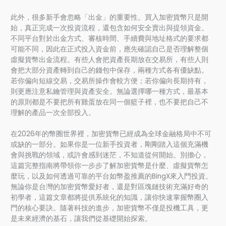
此外，很多新手會忽略「出金」的重要性。買入加密貨幣只是開
始，真正完成一次投資流程，還包含如何安全賣出與提領資金。
不同平台對於出金方式、審核時間、手續費與地址格式的要求都
可能不同，因此在正式投入資金前，應先確認自己是否理解整個
虛擬貨幣出金流程。有些人會把資產長期放在交易所，有些人則
會把大部分資產轉到自己的錢包中保存，兩種方式各有優缺點。
若你偏向短線交易，交易所操作會較方便；若你偏向長期持有，
則更應注意私鑰管理與資產安全。無論選擇哪一種方式，最基本
的原則都是不要把所有雞蛋放在同一個籃子裡，也不要把自己不
理解的產品一次全部投入。
在2026年的幣圈世界裡，加密貨幣已經成為全球金融格局中不可
或缺的一部分。如果你是一位新手投資者，剛剛踏入這個充滿機
會與挑戰的領域，或許會感到迷茫，不知道從何開始。別擔心，
這篇完整指南將帶領你一步步了解加密貨幣是什麼、虛擬貨幣怎
麼玩，以及如何透過可靠的平台如幣盈推薦的BingX來入門投資。
無論你是台灣的加密貨幣愛好者，還是對區塊鏈技術充滿好奇的
初學者，這篇文章都將提供系統化的知識，讓你快速掌握幣圈入
門的核心要訣。隨著科技的進步，加密貨幣不僅是投機工具，更
是未來經濟的基石，讓我們從基礎開始探索。