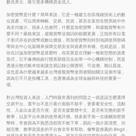
數兆美元，吸引更多機構資金流入。
加密貨幣是什麼？簡單來說，它是一種建立在區塊鏈技術上的數
位資產，可以用來轉帳、交易、投資，甚至在某些生態系統中作
為支付媒介。很多人也會問，什麼是加密貨幣，和虛擬貨幣有什
麼不同？嚴格來說，虛擬貨幣這個詞的範圍更廣，泛指所有以電
子形式存在的貨幣或數位價值，而加密貨幣則特別強調使用密碼
學與去中心化架構來保障交易安全與資產所有權。也就是說，當
你在討論加密貨幣是甚麼時，你其實是在理解一種新型態的資產
形式，它不像傳統銀行體系那樣完全由單一中心機構控制，而是
透過分散式帳本技術讓交易記錄公開透明、可追溯、難以竄改。
這也是為什麼越來越多台灣虛擬貨幣使用者開始關注這個市場，
因為它不只是投機工具，也逐漸成為全球金融與科技的重要一
環。
對台灣投資人來說，入門時最常遇到的問題之一就是該怎麼選擇
交易平台。選平台不是只看介面順不順手，更要看安全性、流動
性、入金出金是否方便、是否支援繁體中文、是否有完整的新手
教學，以及平台本身的使用者評價。很多新手第一次接觸加密貨
幣時，常會因為不熟悉流程而不敢下單，因此一個介面清楚、功
能完整、教學資源多的平台會非常有幫助。像幣盈推薦的 BingX，
就是許多新手常見的選擇之一，因為它提供現貨與合約交易、中