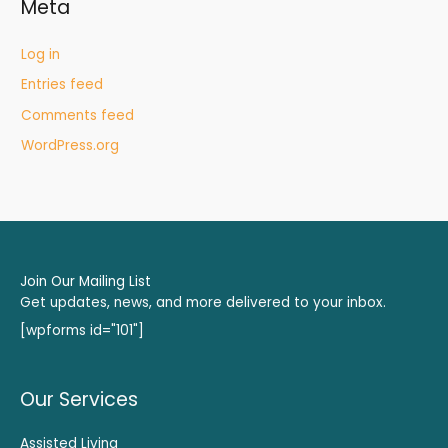
Meta
Log in
Entries feed
Comments feed
WordPress.org
Join Our Mailing List
Get updates, news, and more delivered to your inbox.
[wpforms id="101"]
Our Services
Assisted Living