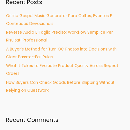
Recent Posts
c
h
Online Gospel Music Generator Para Cultos, Eventos E
f
Conteúdos Devocionais
o
Reverse Audio E Taglio Preciso: Workflow Semplice Per
r
Risultati Professionali
:
A Buyer’s Method for Turn QC Photos into Decisions with
Clear Pass-or-Fail Rules
What It Takes to Evaluate Product Quality Across Repeat
Orders
How Buyers Can Check Goods Before Shipping Without
Relying on Guesswork
Recent Comments