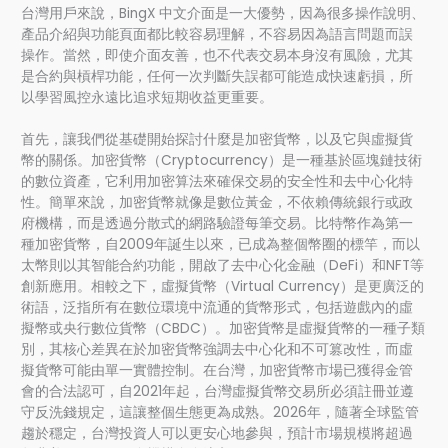
台灣用戶來說，BingX 中文介面是一大優勢，因為很多操作說明、
產品介紹與功能頁面都比較容易理解，不容易因為語言問題而誤
操作。當然，即使介面友善，也不代表交易本身沒有風險，尤其
是合約與槓桿功能，任何一次判斷失誤都可能造成快速虧損，所
以學習風控永遠比追求短期收益更重要。
首先，讓我們從基礎開始探討什麼是加密貨幣，以及它與虛擬貨
幣的關係。加密貨幣（Cryptocurrency）是一種基於區塊鏈技術
的數位資產，它利用加密算法來確保交易的安全性和去中心化特
性。簡單來說，加密貨幣就像是數位黃金，不依賴傳統銀行或政
府機構，而是透過分散式的網路驗證每筆交易。比特幣作為第一
種加密貨幣，自2009年誕生以來，已成為整個幣圈的標竿，而以
太幣則以其智能合約功能，開啟了去中心化金融（DeFi）和NFT等
創新應用。相較之下，虛擬貨幣（Virtual Currency）是更廣泛的
術語，泛指所有在數位環境中流通的貨幣形式，包括遊戲內的虛
擬幣或央行數位貨幣（CBDC）。加密貨幣是虛擬貨幣的一種子類
別，其核心差異在於加密貨幣強調去中心化和不可篡改性，而虛
擬貨幣可能由單一實體控制。在台灣，加密貨幣市場已獲得金管
會的合法認可，自2021年起，台灣虛擬貨幣交易所必須註冊並遵
守反洗錢規定，這讓整個生態更為成熟。2026年，隨著全球監管
趨於穩定，台灣投資人可以更安心地參與，預計市場規模將超過