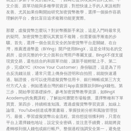
文介面、跟單功能與多種學習資源，對想快速上手的人來說相對
友善。尤其如果你剛開始研究加密貨幣教學，選擇一個操作容易
理解的平台，會比盲目追求複雜功能更實際。
那麼，虛擬貨幣怎麼玩？對於幣圈新手來說，這是入門時最常見
的疑問。加密貨幣怎麼玩其實並不複雜，但需要循序漸進的步
驟。首先，選擇一個合規且安全的加密貨幣平台是關鍵。在台
灣，推薦透過幣盈（BiYing）開戶使用BingX，這是全球知名的交
易所，提供完整的中文介面和台灣用戶專屬支援。BingX不僅支援
現貨交易，還包括合約和跟單功能，讓新手能輕鬆上手。第二
步，完成KYC（Know Your Customer）身份驗證，這是為了符
合反洗錢法規，通常只需上傳身份證明和自拍照，就能快速通
過。驗證後，你可以使用虛擬貨幣信用卡、銀行轉帳或第三方支
付方式入金，例如透過台灣的銀行App直接匯款到BingX錢包。第
三步，開始學習基礎操作。參考加密貨幣教學資源，如BingX
Academy的免費課程，了解如何瀏覽市場報價、選擇幣種和下單
買賣。第四步，持續精進知識。透過虛擬貨幣學習資源，如線上
論壇、YouTube頻道或專業書籍，掌握技術分析和風險管理技
巧。最後，學習虛擬貨幣出金流程。當你想提領獲利時，只需在
平台上選擇錢包地址，設定安全密碼，並注意手續費，就能將資
產轉移到個人錢包或銀行帳戶。整個過程強調安全第一，避免使