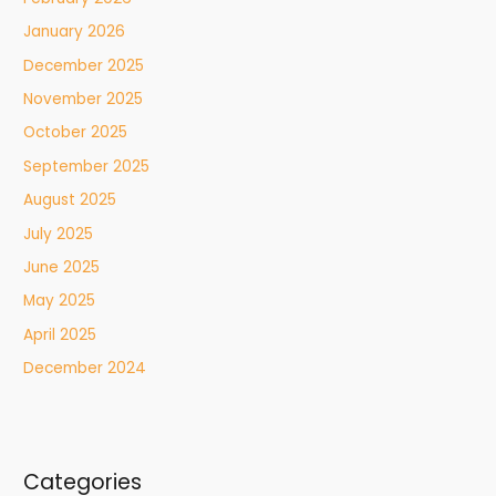
January 2026
December 2025
November 2025
October 2025
September 2025
August 2025
July 2025
June 2025
May 2025
April 2025
December 2024
Categories