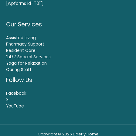
[wpforms id="101"]
Our Services
Assisted Living
Pharmacy Support
Resident Care
24/7 Special Services
Yoga for Relaxation
Caring Staff
Follow Us
Facebook
X
YouTube
Copyright © 2026 Elderly Home