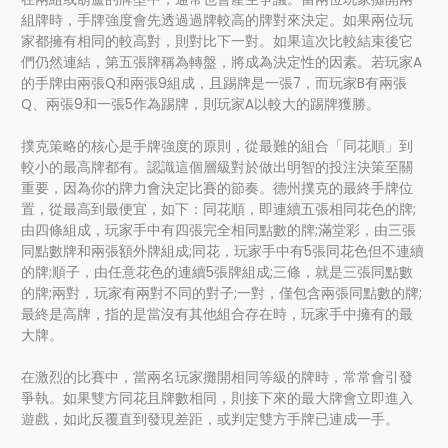
組牌時，手牌強度會先透過過牌較高的牌對來決定。如果兩位玩
家都擁有相同的較高對，則對比下一對。如果這次比較結束後它
們仍然連結，第五張牌稱為轉盤，將成為決定性的因素。若玩家A
的手牌由兩張Q和兩張9組成，且踢牌是一張7，而玩家B有兩張
Q、兩張9和一張5作為踢牌，則玩家A以較大的踢牌獲勝。
撲克策略的核心是手牌強度的原則，從最難的組合「同花順」到
較小的最高牌都有。認識這個層級對於做出明智的投注決策至關
重要，因為你的牌力會決定比賽的節奏。德州撲克的最終手牌位
置，從最高到最便宜，如下：同花順，即連續五張相同花色的牌;
由四條組成，玩家手中有四張完全相同點數的牌;滿堂彩，由三張
同點數牌和兩張額外牌組成;同花，玩家手中有5張同花色但不連續
的牌;順子，由任意花色的連續5張牌組成;三條，就是三張同點數
的牌;兩對，玩家有兩對不同的對子;一對，僅包含兩張同點數的牌;
最終是高牌，指的是當沒有其他組合存在時，玩家手中擁有的最
大牌。
在激烈的比賽中，當兩名玩家攤開相同等級的牌時，常常會引發
爭執。如果雙方同花且牌數相同，則接下來的最大牌會立即進入
遊戲，如此反覆直到發現差距，或判定雙方手牌已連成一手。