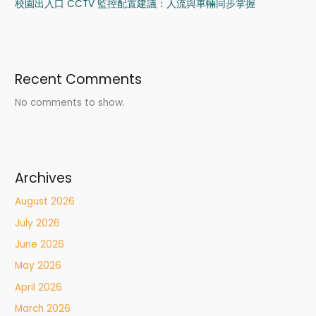
校園出入口 CCTV 監控配置建議：人流與車輛同步掌握
Recent Comments
No comments to show.
Archives
August 2026
July 2026
June 2026
May 2026
April 2026
March 2026