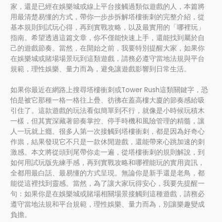
家，還是已經在娛樂城或線上平台接觸過類似遊戲的人，本篇將
用最清楚易懂的方式，帶你一步步拆解塔樓衝刺的完整介紹，從
基本規則到試玩心得，再到實戰攻略，以及最實用的「哪裡玩」
指南。希望透過這篇文章，你不僅能快速上手，還能找到屬於自
己的遊戲節奏。當然，在開始之前，我要特別提醒大家，如果你
在娛樂城或賭場場景玩到這類遊戲，請務必遵守當地法規與平台
規範，理性娛樂、量力而為，避免讓遊戲影響到日常生活。
如果你最近在網路上搜尋塔樓衝刺或Tower Rush這類關鍵字，恐
怕是被它那種一格一格往上疊、彷彿在蓋高樓大廈的節奏感給吸
引住了。這款遊戲的玩法看似簡單到不行，就像是小時候玩積木
一樣，但其實深藏著節奏掌控、停手時機和風險管理的精髓，讓
人一玩就上癮。很多人第一次接觸到塔樓衝刺，都是因為好奇心
作祟，結果發現它不只是一款休閒遊戲，還能帶來心跳加速的刺
激感。本文將從頭到尾帶你走一遍，從塔樓衝刺的規則解說，到
如何用試玩版先練手感，再到實戰攻略和哪裡能玩的實用資訊，
全都用最白話、最易懂的方式呈現。無論你是新手還是老鳥，都
能從這裡找到靈感。當然，為了讓大家玩得安心，我要先提醒一
句：如果你是在娛樂城或賭場相關場景接觸到這種遊戲，請務必
遵守當地法規和平台規範，理性娛樂、量力而為，別讓樂趣變成
負擔。