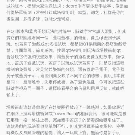
城的版本，提醒大家注意法規；dcard則有更多新手故事，像是如
何從塔羅衝刺（常被打錯成塔樓衝刺）轉型。總之，社群是你的
後援團，多看多練，就能少走彎路。
在QT版本和蓋房子類玩法的討論中，關鍵字常常讓人混亂，但其
實它們都圍繞著同一個「疊塔蓋樓」的概念。像是qt蓋房子試
玩、qt蓋房子遊戲或qt塔樓試玩，都是指QT供應商的疊塔遊戲變
體，介面華麗，節奏感強。搜尋qt塔樓衝刺玩法或塔樓衝刺qt，
會發現它們強調視覺效果，讓蓋房子的過程更像互動故事。類似
地，蓋房子遊戲試玩、蓋房子試玩或試玩蓋房子，則是泛指這種
機制的免費版，常見於娛樂城的分類。還有蓋房子電子、電子蓋
房子或蓋房子qt，這些詞彙反映了不同平台的標籤，但玩法本質
相同：一層層堆疊，決定停或衝。為了避免混亂，你可以把這些
關鍵字視為同一圈子，選擇時看平台的信譽和用戶反饋，就能輕
鬆上手。
塔樓衝刺這款遊戲最近在娛樂圈裡掀起了一陣熱潮，如果你最近
在網路上搜尋塔樓衝刺或Tower Rush的相關資訊，很可能就是被
它那種一格一格往上疊、宛如親手蓋房子的節奏感給吸引住了。
這款遊戲的玩法看似簡單到不行，但其實深藏著節奏掌控、停手
時機以及風險管理的精髓，讓人一玩就上癮。無論你是新手玩