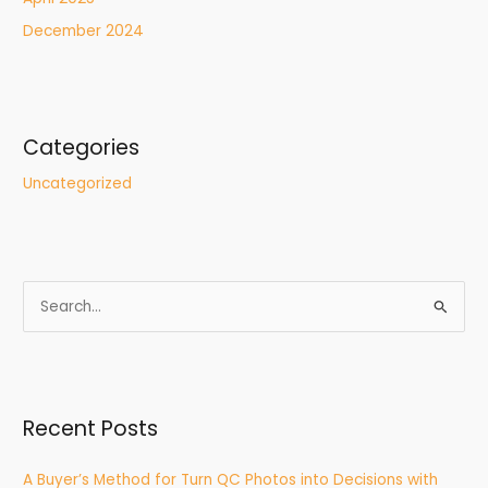
December 2024
Categories
Uncategorized
S
e
a
r
Recent Posts
c
h
A Buyer’s Method for Turn QC Photos into Decisions with
f