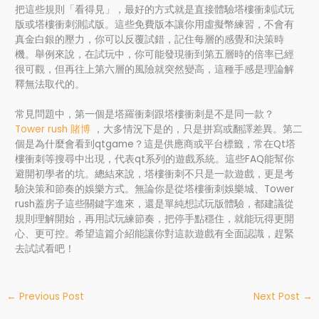
把這些規則「看得見」，最好的方式就是直接體驗塔樓衝刺試玩
版或塔樓衝刺測試版。這些免費版本讓你用虛擬幣練習，不會有
真金白銀的壓力，你可以反覆試錯，記住每層的感覺和決策時
機。舉例來說，在試玩中，你可能發現衝到第五層時的倍率已經
很可觀，但再往上第六層的風險就突然變高，這種手感是理論解
釋無法取代的。
常見問題中，第一個是塔羅衝刺跟塔樓衝刺是不是同一款？
Tower rush 賭博
，大多情況下是的，只是拼寫或翻譯差異。第二
個是為什麼會看到qtgame？這是供應商或平台標籤，常在Qt塔
樓衝刺等搜尋中出現，代表qt系列的遊戲系統。這些FAQ能幫你
避開初學者的坑。總結來說，塔樓衝刺不只是一款遊戲，更是考
驗決策和節奏的娛樂方式。無論你是從塔樓衝刺娛樂城、Tower
rush蓋房子這些關鍵字進來，還是單純想試玩版體驗，都建議從
規則理解開始，再用試玩練節奏，把停手點穩住，就能玩得更開
心、更可控。希望這篇介紹能讓你對這款遊戲有全面認識，趕緊
去試試看吧！
←
Previous Post
Next Post
→