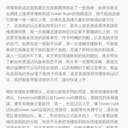
塔樓衝刺這款遊戲最近在娛樂圈裡掀起了一股熱潮，如果你最近
在網路上搜尋塔樓衝刺或Tower Rush的相關資訊，很可能就是被
它那種一格一格往上疊、彷彿在蓋高樓大廈的節奏感給吸引住
了。這遊戲的玩法看似簡單到不行，基本上就是透過選擇來讓塔
樓層層堆疊，每一步都像是建築師在決定要不要繼續往上衝，但
其實背後藏著很深的節奏掌控、停手時機的判斷，以及風險管理
的技巧。如果你是一個新手玩家，第一次接觸塔樓衝刺，可能會
覺得它就像是電子版的蓋房子遊戲，充滿了即時決策的刺激感，
讓人一玩就停不下來。本文將從塔樓衝刺的規則開始，逐步帶你
了解如何透過試玩版來熟悉手感，再分享一些實戰攻略，最後也
會討論哪裡可以玩到這款遊戲，以及相關的下載注意事項。無論
你是因為好奇qt電子蓋房子而進來，還是直接搜尋塔樓衝刺qt試
玩，我們都會用最清楚的方式，讓你快速上手。
關於塔樓衝刺哪裡玩，這是玩家最常問的問題，搜尋塔樓衝刺哪
裡玩、towerrush哪裡玩或Tower rush哪裡玩，都能找到各種建
議。通常有兩條主要路徑：第一，先從試玩入手，像Tower rush
試玩或tower rush這樣的泛用搜尋，就能導向免費平台，讓你無
需註冊就開始玩。第二，對於想玩正式版本的人，可以看看娛樂
城或遊戲館的分類，有些平台會把塔樓衝刺歸在塔樓遊戲或塔楼
游戏的類別下，提供真實投注的體驗。但無論哪種方式，都要選