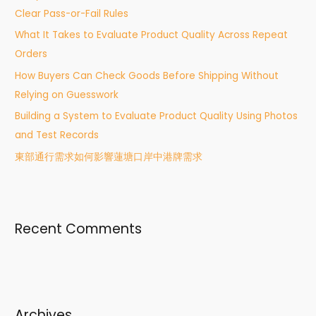
Clear Pass-or-Fail Rules
o
What It Takes to Evaluate Product Quality Across Repeat
r
Orders
:
How Buyers Can Check Goods Before Shipping Without
Relying on Guesswork
Building a System to Evaluate Product Quality Using Photos
and Test Records
東部通行需求如何影響蓮塘口岸中港牌需求
Recent Comments
Archives