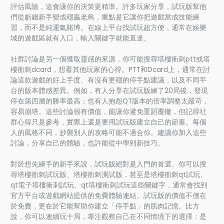
評估風險，這會讓你的決策更精準。許多玩家分享，試玩版幫他
們從虧錢新手變成穩贏老鳥，重點是它讓你把遊戲當成技能練
習，而不是純運氣賭博。在線上平台找試玩超方便，通常在娛樂
城的遊戲區就有入口，輸入關鍵字就能直達。
社群討論是另一個獲取靈感的來源，你可能搜尋塔樓衝刺ptt或塔
樓衝刺dcard，想看其他玩家的心得。PTT和Dcard上，通常在討
論這款遊戲的好上手度、有沒有更穩的停手點建議，以及不同平
台的版本體感差異。例如，有人分享在試玩版練了20局後，發現
停在第四層的勝率最高；也有人抱怨QT版本的倍率調整太嚴苛，
容易崩塔。這些討論很有價值，能讓你避免重蹈覆轍，但記得社
群心得只是參考，實際上還是要用試玩版建立自己的節奏。每個
人的風格不同，抄襲別人的攻略可能不適合你。建議你加入這些
討論，分享自己的體驗，也許能從中學到新技巧。
對於想先練手的新手來說，試玩版絕對是入門的首選。你可以搜
尋塔樓衝刺試玩版、塔樓衝刺測試版，甚至是塔樓衝刺qt試玩、
qt電子塔樓衝刺試玩、qt塔樓衝刺試玩這些關鍵字，通常會找到
官方平台或遊戲網站提供的免費體驗連結。試玩版的價值不僅在
於免費，更在於它能幫助你建立「停手點」的肌肉記憶。比方
說，你可以連續玩十局，專注觀察自己在不同情境下的選擇：是