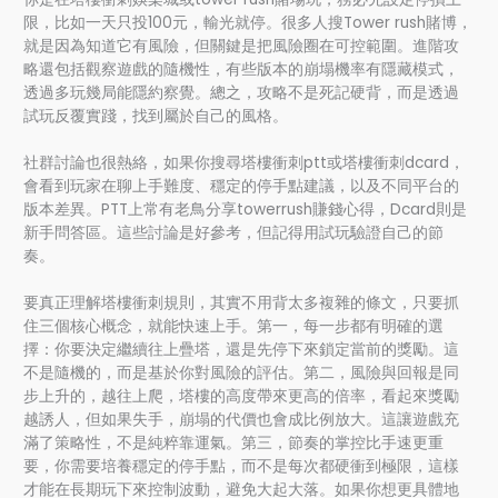
限，比如一天只投100元，輸光就停。很多人搜Tower rush賭博，
就是因為知道它有風險，但關鍵是把風險圈在可控範圍。進階攻
略還包括觀察遊戲的隨機性，有些版本的崩塌機率有隱藏模式，
透過多玩幾局能隱約察覺。總之，攻略不是死記硬背，而是透過
試玩反覆實踐，找到屬於自己的風格。
社群討論也很熱絡，如果你搜尋塔樓衝刺ptt或塔樓衝刺dcard，
會看到玩家在聊上手難度、穩定的停手點建議，以及不同平台的
版本差異。PTT上常有老鳥分享towerrush賺錢心得，Dcard則是
新手問答區。這些討論是好參考，但記得用試玩驗證自己的節
奏。
要真正理解塔樓衝刺規則，其實不用背太多複雜的條文，只要抓
住三個核心概念，就能快速上手。第一，每一步都有明確的選
擇：你要決定繼續往上疊塔，還是先停下來鎖定當前的獎勵。這
不是隨機的，而是基於你對風險的評估。第二，風險與回報是同
步上升的，越往上爬，塔樓的高度帶來更高的倍率，看起來獎勵
越誘人，但如果失手，崩塌的代價也會成比例放大。這讓遊戲充
滿了策略性，不是純粹靠運氣。第三，節奏的掌控比手速更重
要，你需要培養穩定的停手點，而不是每次都硬衝到極限，這樣
才能在長期玩下來控制波動，避免大起大落。如果你想更具體地