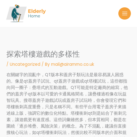
Skip
to
content
探索塔樓遊戲的多樣性
/
Uncategorized
/ By
mail@airammo.co.uk
在關鍵字的混亂中，QT版本和蓋房子類玩法是最容易讓人困惑
的。像是qt蓋房子試玩、qt蓋房子遊戲或qt塔樓試玩，這些都指
向同一圈子：疊塔式的互動遊戲。QT可能是特定廠商的縮寫，他
們的蓋房子qt版本以可愛的卡通風格聞名，讓疊樓過程像在玩益
智玩具。搜尋蓋房子遊戲試玩或蓋房子試玩時，你會發現它們和
塔樓衝刺高度重疊，只是名稱不同。有些平台用電子蓋房子來描
述線上版，強調它的數位化特點。塔樓衝刺qt則是結合了衝刺元
素，讓遊戲更有速度感。這些詞彙雖然多，但本質相同，都是在
圍繞「逐步堆疊、風險決策」的概念。為了不混亂，建議你直接
搜核心玩法，如qt塔樓衝刺玩法，然後比較不同版本的介面和規