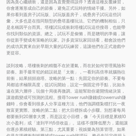
因為貪心繼續衝，還是因為直覺覺得該停？透過這種反覆練習，
你會逐漸形成自己的節奏，避免正式玩時的情緒干擾。另外，如
果你看到蓋房子試玩版、試玩版蓋房子，或疊房子試玩這些詞
彙，大多也是在指同類型的疊塔蓋樓玩法。它們的機制相似，只
是名稱因平台而異。塔樓試玩或衝刺塔樓試玩這些搜尋，也能帶
你找到類似的資源。總之，試玩不是偷懶，而是聰明的準備，讓
你從新手變成有策略的玩家。許多資深玩家回頭看，都會說他們
的成功其實來自於早期大量的試玩練習，這讓他們在正式遊戲中
更從容。
談到攻略，塔樓衝刺的精髓不在於運氣，而在於如何管理風險和
節奏。新手最常犯的錯誤就是「太衝」，一看到高倍率就腦熱往
前衝，結果頻頻崩塔。攻略的第一點：先固定你的節奏。不要每
局都追求極限高度，從試玩開始，設定一個固定停手點，比如永
遠在第六層停，玩個十局後再微調。這能幫助你避開情緒決策，
讓遊戲變成可預測的流程。搜尋Tower rush賺錢或towerrush賺
錢時，你會看到很多人分享這種方法，他們強調穩紮穩打比一夜
致富更實際。攻略的第二點：把大目標拆成小步驟。別想著每局
都要衝到20層拿大獎，而是設定小目標，像「今天目標是累積10
次小盈利」或「達到平均5倍收益」。這樣不僅降低壓力，還能讓
你逐步累積經驗。第三點，尤其重要：視娛樂為預算管理。如果
你是在塔樓衝刺娛樂城或tower rush賭場玩，務必先設定停損上