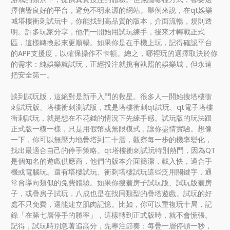
擇信譽良好的平台，避免不明來源的網站。舉例來說，在qt娛樂
城塔樓衝刺試玩中，你能找到高品質的版本，介面流暢，規則透
明。許多玩家分享，他們一開始用試玩練手，後來才轉戰正式
區，這樣轉換起來更順暢。如果你是在手機上玩，記得確認平台
的APP支援度，以確保操作不卡頓。總之，哪裡玩的選擇取決於你
的需求：純娛樂就試玩，正經投注就挑有執照的娛樂城，但永遠
把安全第一。
談到試玩版，這絕對是新手入門的救星。很多人一開始搜塔樓衝
刺試玩版、塔樓衝刺測試版，或是塔樓衝刺qt試玩、qt電子塔樓
衝刺試玩，就是想在不花錢的情況下先練手感。試玩版的玩法跟
正式版一模一樣，只是用假幣或無限模式，讓你盡情實驗。想像
一下，你可以無壓力地疊塔到二十層，觀察每一步的機率變化，
找出最適合自己的停手策略。qt塔樓衝刺試玩特別熱門，因為QT
是個知名的遊戲供應商，他們的版本介面簡潔，載入快，適合手
機或電腦玩。還有塔樓試玩、衝刺塔樓試玩這些泛用關鍵字，通
常會導向類似的免費體驗。如果你搜蓋房子試玩版、試玩版蓋房
子，或疊房子試玩，八成也是在找同類型的疊塔遊戲。試玩的好
處不只免費，還能建立肌肉記憶。比如，你可以重複玩十局，記
錄「在第七層停手的勝率」，這樣轉到正式版時，就不會慌張。
記得，試玩時別急著追高分，先專注節奏：每疊一層停頓一秒，