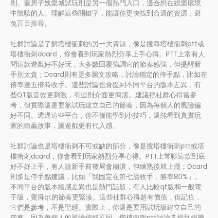
則。蓋房子娛樂城試玩則是另一個熱門入口，適合想在娛樂環境
中體驗的人。理解這些關鍵字，能讓你更快找到合適的資源，避
免盲目搜尋。
社群討論是了解塔樓衝刺的另一大資源，像是搜尋塔樓衝刺ptt或
塔樓衝刺dcard，你會看到玩家熱烈分享上手心得。PTT上常有人
問這款遊戲好不好玩，大多數回覆強調它的節奏感強，但提醒新
手別太貪；Dcard則有更多圖文攻略，討論穩定的停手點，比如在
倍率達五倍時收手。這些討論也會提到不同平台的版本差異，有
些QT版音效更刺激，有些則介面更簡潔。建議把社群心得當參
考，但實際還是要靠試玩建立自己的節奏，因為每個人的風險偏
好不同。透過這些平台，你不僅能學到小技巧，還能看到真實玩
家的輸贏故事，讓遊戲更有代入感。
社群討論也是塔樓衝刺不可或缺的部分，像是搜塔樓衝刺ptt或塔
樓衝刺dcard，你會看到玩家熱烈分享心得。PTT上常聊這款到底
好不好上手，有人說新手前幾局會崩潰，但練熟後就上癮；Dcard
則多是停手點建議，比如「我固定在第七層收手，勝率80%」。
不同平台的版本體感差異也是熱門話題，有人比較qt版和一般電
子版，覺得qt的節奏更緊湊。這些社群心得超有價值，但記住，
它們是參考，不是聖經。實際上，你還是要用試玩版建立自己的
節奏，因為每個人的風險偏好不同。塔樓衝刺ptt討論常提到娛樂