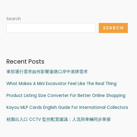
Search
SEARCH
Recent Posts
東部通行需求如何影響蓮塘口岸中港牌需求
What Makes A Mini Excavator Feel Like The Real Thing
Product Listing Size Converter For Better Online Shopping
Kayou MLP Cards English Guide For International Collectors
校園出入口 CCTV 監控配置建議：人流與車輛同步掌握