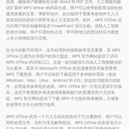
实用，确保用户能够轻松分析 Word 和 PDF 文件。人工智能功能
还扩展到 WPS Writer 的内容生成，用户可以使用创新算法轻松创
建高质量的文章、博客和信件。此功能对于需要有效创作引人入
胜信息的内容设计师和专业人士尤其有用。此外，WPS Office 还
允许用户轻松创建和改进 PowerPoint 演示文稿。借助人工智能
的强大功能，用户只需轻松点击，即可将他们的想法转化为视觉
上令人惊艳的演示文稿。
在当今的数字环境中，文件处理的性能和效率至关重要，而 WPS
Office 已成为全球用户的强大盟友。WPS 官方网站提供了访问
WPS Office 的详细入口。这是一款功能强大且由人工智能驱动的
办公套件，因其与 Microsoft Office 的无缝兼容性而备受赞誉。
WPS 下载简便，用户可以轻松下载适用于多种操作系统（包括
Windows、Mac、Linux、Android 和 iOS）的这款功能强大的软
件，从而提供多样化的选择。WPS Office 的一大亮点是其中文版
本，这对于希望提升母语使用体验和能力的普通话用户尤其有
益。WPS 官方网站提供了下载 WPS 中文版的简单教程，方便喜
欢使用中文办公的用户使用。
WPS Office 的另一个引人注目的优势在于它注重协作。用户可以
同时处理文件，实时分享见解和想法。WPS Office 的安装包大小
仅为 214MB，即使处理大型文档，用户也能享受闪电般的快速文