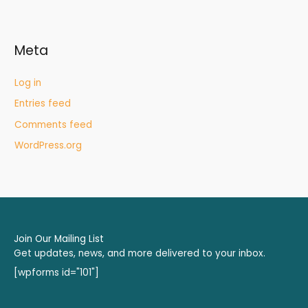
Meta
Log in
Entries feed
Comments feed
WordPress.org
Join Our Mailing List
Get updates, news, and more delivered to your inbox.
[wpforms id="101"]