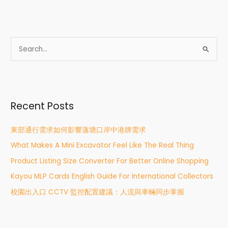
S
e
a
r
Recent Posts
c
h
東部通行需求如何影響蓮塘口岸中港牌需求
f
What Makes A Mini Excavator Feel Like The Real Thing
o
r
Product Listing Size Converter For Better Online Shopping
:
Kayou MLP Cards English Guide For International Collectors
校園出入口 CCTV 監控配置建議：人流與車輛同步掌握